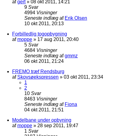
af
gert
»
08 okt 2011, 14:21
9
Svar
4994
Visninger
Seneste indlæg
af
Erik Olsen
10 okt 2011, 20:13
Forbilledlig togopbygning
af
moppe
»
17 aug 2011, 20:40
5
Svar
4684
Visninger
Seneste indlæg
af
gmmz
06 okt 2011, 21:24
FREMO træf Rendsburg
af
Skovsøekspressen
»
03 okt 2011, 23:34
1
2
10
Svar
8463
Visninger
Seneste indlæg
af
Fiona
04 okt 2011, 21:51
Modelbane under opbyning
af
moppe
»
28 sep 2011, 19:47
1
Svar