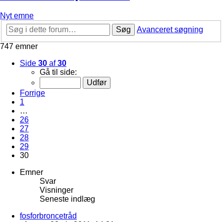
Nyt emne
Søg
Avanceret søgning
747 emner
Side
30
af
30
Gå til side:
Forrige
1
…
26
27
28
29
30
Emner
Svar
Visninger
Seneste indlæg
fosforbroncetråd