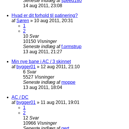
Seneste indlæg
af
speed180
14 aug 2011, 23:08
Hvad er dit forhold til patinering?
af
Søren
»
10 aug 2011, 20:31
1
2
10
Svar
10150
Visninger
Seneste indlæg
af
f.ormstrup
13 aug 2011, 21:27
Min nye bane i AC / 3 skinnet
af
bygger01
»
12 aug 2011, 21:10
6
Svar
5527
Visninger
Seneste indlæg
af
moppe
13 aug 2011, 18:04
AC / DC
af
bygger01
»
11 aug 2011, 19:01
1
2
12
Svar
10966
Visninger
Seneste indlæg
af
gert