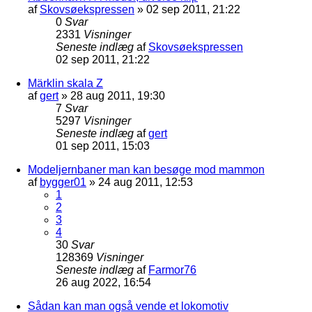
af
Skovsøekspressen
»
02 sep 2011, 21:22
0
Svar
2331
Visninger
Seneste indlæg
af
Skovsøekspressen
02 sep 2011, 21:22
Märklin skala Z
af
gert
»
28 aug 2011, 19:30
7
Svar
5297
Visninger
Seneste indlæg
af
gert
01 sep 2011, 15:03
Modeljernbaner man kan besøge mod mammon
af
bygger01
»
24 aug 2011, 12:53
1
2
3
4
30
Svar
128369
Visninger
Seneste indlæg
af
Farmor76
26 aug 2022, 16:54
Sådan kan man også vende et lokomotiv