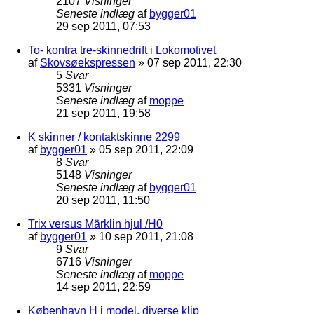
2107
Visninger
Seneste indlæg
af
bygger01
29 sep 2011, 07:53
To- kontra tre-skinnedrift i Lokomotivet
af
Skovsøekspressen
»
07 sep 2011, 22:30
5
Svar
5331
Visninger
Seneste indlæg
af
moppe
21 sep 2011, 19:58
K skinner / kontaktskinne 2299
af
bygger01
»
05 sep 2011, 22:09
8
Svar
5148
Visninger
Seneste indlæg
af
bygger01
20 sep 2011, 11:50
Trix versus Märklin hjul /H0
af
bygger01
»
10 sep 2011, 21:08
9
Svar
6716
Visninger
Seneste indlæg
af
moppe
14 sep 2011, 22:59
København H i model, diverse klip