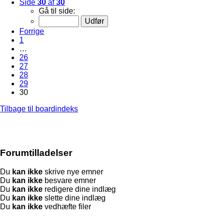
Side
30
af
30
Gå til side:
Forrige
1
…
26
27
28
29
30
Tilbage til boardindeks
Forumtilladelser
Du
kan ikke
skrive nye emner
Du
kan ikke
besvare emner
Du
kan ikke
redigere dine indlæg
Du
kan ikke
slette dine indlæg
Du
kan ikke
vedhæfte filer