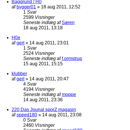
Baggrund / H0
af
bygger01
»
18 aug 2011, 12:52
1
Svar
2599
Visninger
Seneste indlæg
af
Søren
18 aug 2011, 13:18
H0e
af
gert
»
14 aug 2011, 23:01
1
Svar
2524
Visninger
Seneste indlæg
af
f.ormstrup
15 aug 2011, 15:15
klubber
af
gert
»
14 aug 2011, 20:47
4
Svar
4194
Visninger
Seneste indlæg
af
moppe
14 aug 2011, 23:36
220 Das Jounal sporZ magasin
af
speed180
»
14 aug 2011, 23:08
0
Svar
2460
Visninger