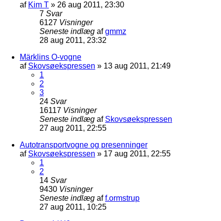
af
Kim T
»
26 aug 2011, 23:30
7
Svar
6127
Visninger
Seneste indlæg
af
gmmz
28 aug 2011, 23:32
Märklins O-vogne
af
Skovsøekspressen
»
13 aug 2011, 21:49
1
2
3
24
Svar
16117
Visninger
Seneste indlæg
af
Skovsøekspressen
27 aug 2011, 22:55
Autotransportvogne og presenninger
af
Skovsøekspressen
»
17 aug 2011, 22:55
1
2
14
Svar
9430
Visninger
Seneste indlæg
af
f.ormstrup
27 aug 2011, 10:25