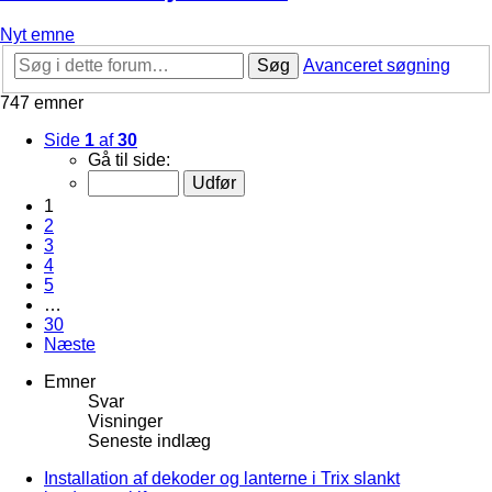
Nyt emne
Søg
Avanceret søgning
747 emner
Side
1
af
30
Gå til side:
1
2
3
4
5
…
30
Næste
Emner
Svar
Visninger
Seneste indlæg
Installation af dekoder og lanterne i Trix slankt