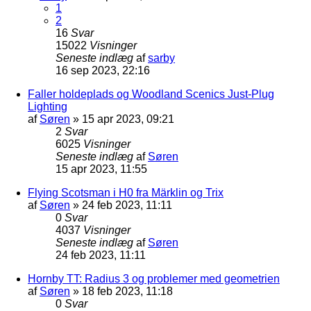
1
2
16
Svar
15022
Visninger
Seneste indlæg
af
sarby
16 sep 2023, 22:16
Faller holdeplads og Woodland Scenics Just-Plug
Lighting
af
Søren
»
15 apr 2023, 09:21
2
Svar
6025
Visninger
Seneste indlæg
af
Søren
15 apr 2023, 11:55
Flying Scotsman i H0 fra Märklin og Trix
af
Søren
»
24 feb 2023, 11:11
0
Svar
4037
Visninger
Seneste indlæg
af
Søren
24 feb 2023, 11:11
Hornby TT: Radius 3 og problemer med geometrien
af
Søren
»
18 feb 2023, 11:18
0
Svar