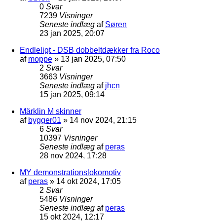
0
Svar
7239
Visninger
Seneste indlæg
af
Søren
23 jan 2025, 20:07
Endleligt - DSB dobbeltdækker fra Roco
af
moppe
»
13 jan 2025, 07:50
2
Svar
3663
Visninger
Seneste indlæg
af
jhcn
15 jan 2025, 09:14
Märklin M skinner
af
bygger01
»
14 nov 2024, 21:15
6
Svar
10397
Visninger
Seneste indlæg
af
peras
28 nov 2024, 17:28
MY demonstrationslokomotiv
af
peras
»
14 okt 2024, 17:05
2
Svar
5486
Visninger
Seneste indlæg
af
peras
15 okt 2024, 12:17