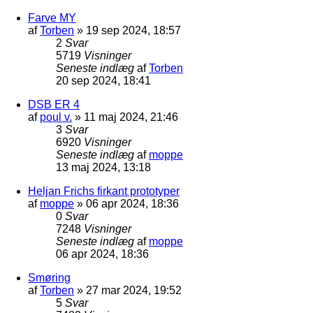
Farve MY
af
Torben
»
19 sep 2024, 18:57
2
Svar
5719
Visninger
Seneste indlæg
af
Torben
20 sep 2024, 18:41
DSB ER 4
af
poul v.
»
11 maj 2024, 21:46
3
Svar
6920
Visninger
Seneste indlæg
af
moppe
13 maj 2024, 13:18
Heljan Frichs firkant prototyper
af
moppe
»
06 apr 2024, 18:36
0
Svar
7248
Visninger
Seneste indlæg
af
moppe
06 apr 2024, 18:36
Smøring
af
Torben
»
27 mar 2024, 19:52
5
Svar