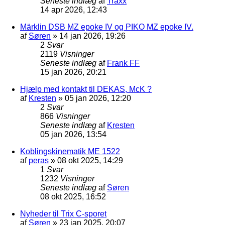
Seneste indlæg
af
Traxx
14 apr 2026, 12:43
Märklin DSB MZ epoke IV og PIKO MZ epoke IV.
af
Søren
»
14 jan 2026, 19:26
2
Svar
2119
Visninger
Seneste indlæg
af
Frank FF
15 jan 2026, 20:21
Hjælp med kontakt til DEKAS, McK ?
af
Kresten
»
05 jan 2026, 12:20
2
Svar
866
Visninger
Seneste indlæg
af
Kresten
05 jan 2026, 13:54
Koblingskinematik ME 1522
af
peras
»
08 okt 2025, 14:29
1
Svar
1232
Visninger
Seneste indlæg
af
Søren
08 okt 2025, 16:52
Nyheder til Trix C-sporet
af
Søren
»
23 jan 2025, 20:07