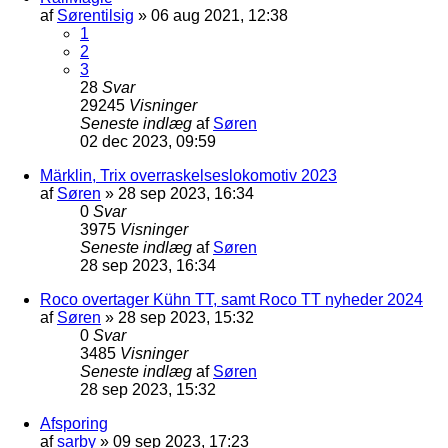
af
Sørentilsig
»
06 aug 2021, 12:38
1
2
3
28
Svar
29245
Visninger
Seneste indlæg
af
Søren
02 dec 2023, 09:59
Märklin, Trix overraskelseslokomotiv 2023
af
Søren
»
28 sep 2023, 16:34
0
Svar
3975
Visninger
Seneste indlæg
af
Søren
28 sep 2023, 16:34
Roco overtager Kühn TT, samt Roco TT nyheder 2024
af
Søren
»
28 sep 2023, 15:32
0
Svar
3485
Visninger
Seneste indlæg
af
Søren
28 sep 2023, 15:32
Afsporing
af
sarby
»
09 sep 2023, 17:23