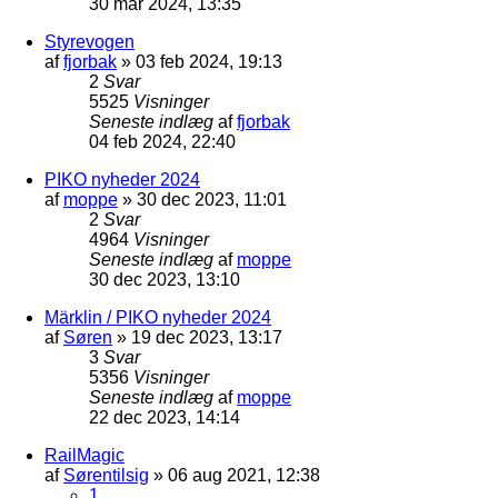
30 mar 2024, 13:35
Styrevogen
af
fjorbak
»
03 feb 2024, 19:13
2
Svar
5525
Visninger
Seneste indlæg
af
fjorbak
04 feb 2024, 22:40
PIKO nyheder 2024
af
moppe
»
30 dec 2023, 11:01
2
Svar
4964
Visninger
Seneste indlæg
af
moppe
30 dec 2023, 13:10
Märklin / PIKO nyheder 2024
af
Søren
»
19 dec 2023, 13:17
3
Svar
5356
Visninger
Seneste indlæg
af
moppe
22 dec 2023, 14:14
RailMagic
af
Sørentilsig
»
06 aug 2021, 12:38
1