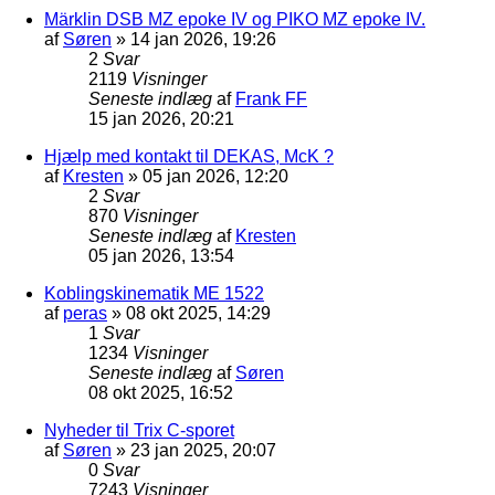
Märklin DSB MZ epoke IV og PIKO MZ epoke IV.
af
Søren
»
14 jan 2026, 19:26
2
Svar
2119
Visninger
Seneste indlæg
af
Frank FF
15 jan 2026, 20:21
Hjælp med kontakt til DEKAS, McK ?
af
Kresten
»
05 jan 2026, 12:20
2
Svar
870
Visninger
Seneste indlæg
af
Kresten
05 jan 2026, 13:54
Koblingskinematik ME 1522
af
peras
»
08 okt 2025, 14:29
1
Svar
1234
Visninger
Seneste indlæg
af
Søren
08 okt 2025, 16:52
Nyheder til Trix C-sporet
af
Søren
»
23 jan 2025, 20:07
0
Svar
7243
Visninger