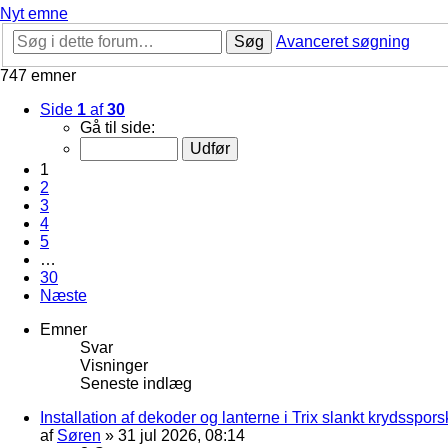
Nyt emne
Søg
Avanceret søgning
747 emner
Side
1
af
30
Gå til side:
1
2
3
4
5
…
30
Næste
Emner
Svar
Visninger
Seneste indlæg
Installation af dekoder og lanterne i Trix slankt krydssporsk
af
Søren
»
31 jul 2026, 08:14