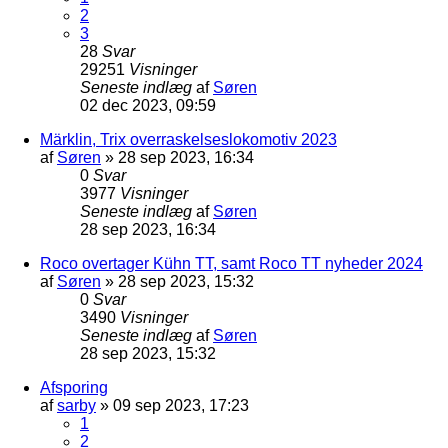
2
3
28
Svar
29251
Visninger
Seneste indlæg
af
Søren
02 dec 2023, 09:59
Märklin, Trix overraskelseslokomotiv 2023
af
Søren
»
28 sep 2023, 16:34
0
Svar
3977
Visninger
Seneste indlæg
af
Søren
28 sep 2023, 16:34
Roco overtager Kühn TT, samt Roco TT nyheder 2024
af
Søren
»
28 sep 2023, 15:32
0
Svar
3490
Visninger
Seneste indlæg
af
Søren
28 sep 2023, 15:32
Afsporing
af
sarby
»
09 sep 2023, 17:23
1
2