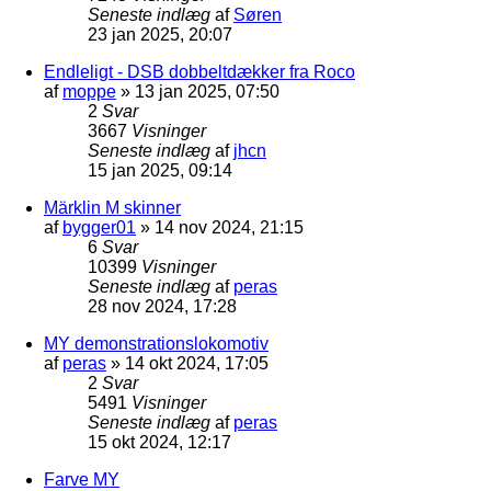
Seneste indlæg
af
Søren
23 jan 2025, 20:07
Endleligt - DSB dobbeltdækker fra Roco
af
moppe
»
13 jan 2025, 07:50
2
Svar
3667
Visninger
Seneste indlæg
af
jhcn
15 jan 2025, 09:14
Märklin M skinner
af
bygger01
»
14 nov 2024, 21:15
6
Svar
10399
Visninger
Seneste indlæg
af
peras
28 nov 2024, 17:28
MY demonstrationslokomotiv
af
peras
»
14 okt 2024, 17:05
2
Svar
5491
Visninger
Seneste indlæg
af
peras
15 okt 2024, 12:17
Farve MY