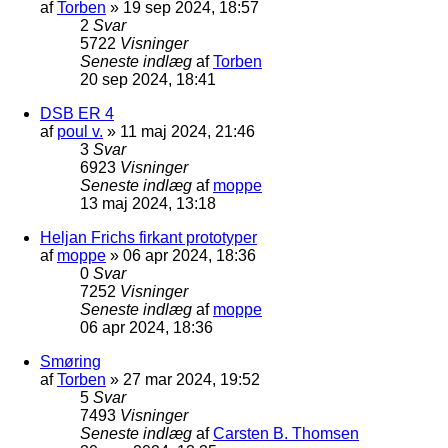
af
Torben
»
19 sep 2024, 18:57
2
Svar
5722
Visninger
Seneste indlæg
af
Torben
20 sep 2024, 18:41
DSB ER 4
af
poul v.
»
11 maj 2024, 21:46
3
Svar
6923
Visninger
Seneste indlæg
af
moppe
13 maj 2024, 13:18
Heljan Frichs firkant prototyper
af
moppe
»
06 apr 2024, 18:36
0
Svar
7252
Visninger
Seneste indlæg
af
moppe
06 apr 2024, 18:36
Smøring
af
Torben
»
27 mar 2024, 19:52
5
Svar
7493
Visninger
Seneste indlæg
af
Carsten B. Thomsen