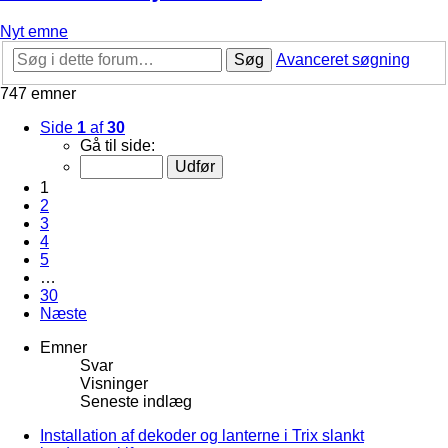
Nyt emne
Søg
Avanceret søgning
747 emner
Side
1
af
30
Gå til side:
1
2
3
4
5
…
30
Næste
Emner
Svar
Visninger
Seneste indlæg
Installation af dekoder og lanterne i Trix slankt