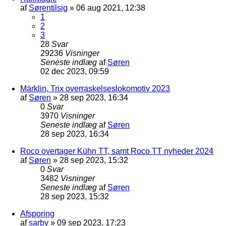
af
Sørentilsig
»
06 aug 2021, 12:38
1
2
3
28
Svar
29236
Visninger
Seneste indlæg
af
Søren
02 dec 2023, 09:59
Märklin, Trix overraskelseslokomotiv 2023
af
Søren
»
28 sep 2023, 16:34
0
Svar
3970
Visninger
Seneste indlæg
af
Søren
28 sep 2023, 16:34
Roco overtager Kühn TT, samt Roco TT nyheder 2024
af
Søren
»
28 sep 2023, 15:32
0
Svar
3482
Visninger
Seneste indlæg
af
Søren
28 sep 2023, 15:32
Afsporing
af
sarby
»
09 sep 2023, 17:23