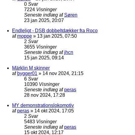
0
Svar
7224
Visninger
Seneste indlæg
af
Søren
23 jan 2025, 20:07
Endleligt - DSB dobbeltdækker fra Roco
af
moppe
»
13 jan 2025, 07:50
2
Svar
3655
Visninger
Seneste indlæg
af
jhcn
15 jan 2025, 09:14
Märklin M skinner
af
bygger01
»
14 nov 2024, 21:15
6
Svar
10390
Visninger
Seneste indlæg
af
peras
28 nov 2024, 17:28
MY demonstrationslokomotiv
af
peras
»
14 okt 2024, 17:05
2
Svar
5483
Visninger
Seneste indlæg
af
peras
15 okt 2024, 12:17