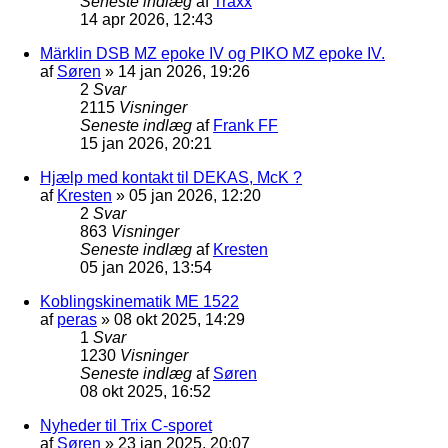
Seneste indlæg
af
Traxx
14 apr 2026, 12:43
Märklin DSB MZ epoke IV og PIKO MZ epoke IV.
af
Søren
»
14 jan 2026, 19:26
2
Svar
2115
Visninger
Seneste indlæg
af
Frank FF
15 jan 2026, 20:21
Hjælp med kontakt til DEKAS, McK ?
af
Kresten
»
05 jan 2026, 12:20
2
Svar
863
Visninger
Seneste indlæg
af
Kresten
05 jan 2026, 13:54
Koblingskinematik ME 1522
af
peras
»
08 okt 2025, 14:29
1
Svar
1230
Visninger
Seneste indlæg
af
Søren
08 okt 2025, 16:52
Nyheder til Trix C-sporet
af
Søren
»
23 jan 2025, 20:07