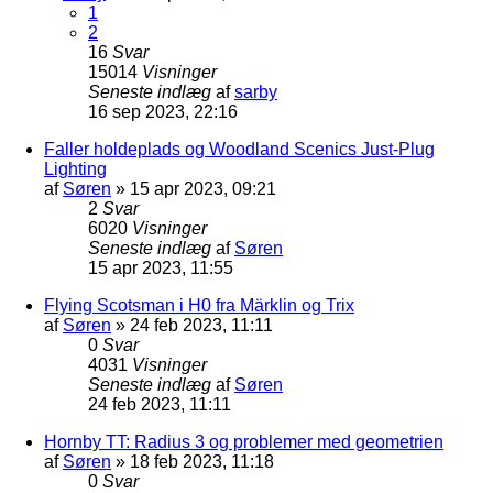
1
2
16
Svar
15014
Visninger
Seneste indlæg
af
sarby
16 sep 2023, 22:16
Faller holdeplads og Woodland Scenics Just-Plug
Lighting
af
Søren
»
15 apr 2023, 09:21
2
Svar
6020
Visninger
Seneste indlæg
af
Søren
15 apr 2023, 11:55
Flying Scotsman i H0 fra Märklin og Trix
af
Søren
»
24 feb 2023, 11:11
0
Svar
4031
Visninger
Seneste indlæg
af
Søren
24 feb 2023, 11:11
Hornby TT: Radius 3 og problemer med geometrien
af
Søren
»
18 feb 2023, 11:18
0
Svar