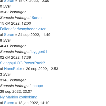
af
Søren
»
15 okt 2022, 12:00
0
Svar
3542
Visninger
Seneste indlæg
af
Søren
15 okt 2022, 12:00
Faller efterårsnyheder 2022
af
Søren
»
24 sep 2022, 11:49
8
Svar
4641
Visninger
Seneste indlæg
af
bygger01
02 okt 2022, 17:39
Svinghjul OG PowerPack?
af
HansPeter
»
29 sep 2022, 12:53
3
Svar
3148
Visninger
Seneste indlæg
af
moppe
29 sep 2022, 23:07
Ny Märklin kortkobling
af
Søren
»
18 jan 2022, 14:10