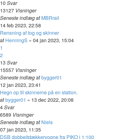
10
Svar
13127
Visninger
Seneste indlæg
af
MBRrail
14 feb 2023, 22:58
Rensning af tog og skinner
af
HenningS
»
04 jan 2023, 15:04
1
2
13
Svar
15557
Visninger
Seneste indlæg
af
bygger01
12 jan 2023, 23:41
Hegn op til skinnerne på en station.
af
bygger01
»
13 dec 2022, 20:08
4
Svar
6589
Visninger
Seneste indlæg
af
Niels
07 jan 2023, 11:35
DSB dobbeltdækkervogne fra PIKO i 1:100