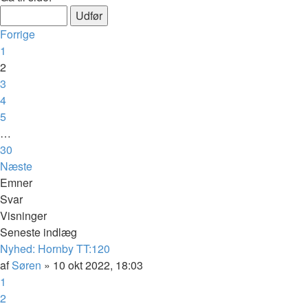
Forrige
1
2
3
4
5
…
30
Næste
Emner
Svar
Visninger
Seneste indlæg
Nyhed: Hornby TT:120
af
Søren
»
10 okt 2022, 18:03
1
2