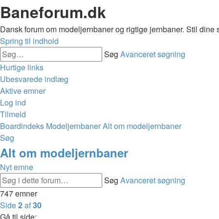
Baneforum.dk
Dansk forum om modeljernbaner og rigtige jernbaner. Stil dine 
Spring til indhold
Søg
Avanceret søgning
Hurtige links
Ubesvarede indlæg
Aktive emner
Log ind
Tilmeld
Boardindeks
Modeljernbaner
Alt om modeljernbaner
Søg
Alt om modeljernbaner
Nyt emne
Søg
Avanceret søgning
747 emner
Side
2
af
30
Gå til side: