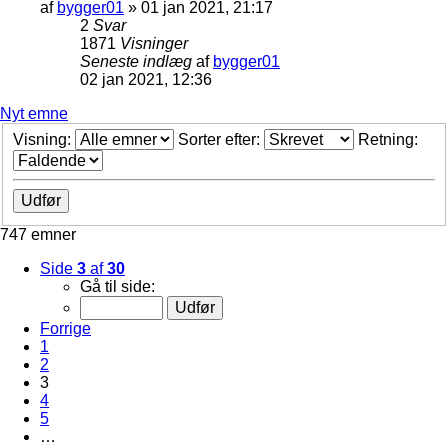
af
bygger01
»
01 jan 2021, 21:17
2
Svar
1871
Visninger
Seneste indlæg
af
bygger01
02 jan 2021, 12:36
Nyt emne
Visning:
Sorter efter:
Retning:
747 emner
Side
3
af
30
Gå til side:
Forrige
1
2
3
4
5
…