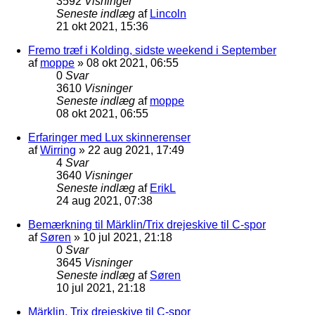
3592
Visninger
Seneste indlæg
af
Lincoln
21 okt 2021, 15:36
Fremo træf i Kolding, sidste weekend i September
af
moppe
»
08 okt 2021, 06:55
0
Svar
3610
Visninger
Seneste indlæg
af
moppe
08 okt 2021, 06:55
Erfaringer med Lux skinnerenser
af
Wirring
»
22 aug 2021, 17:49
4
Svar
3640
Visninger
Seneste indlæg
af
ErikL
24 aug 2021, 07:38
Bemærkning til Märklin/Trix drejeskive til C-spor
af
Søren
»
10 jul 2021, 21:18
0
Svar
3645
Visninger
Seneste indlæg
af
Søren
10 jul 2021, 21:18
Märklin, Trix drejeskive til C-spor