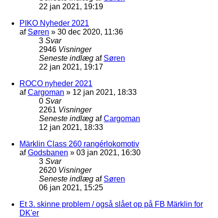
22 jan 2021, 19:19
PIKO Nyheder 2021
af
Søren
»
30 dec 2020, 11:36
3
Svar
2946
Visninger
Seneste indlæg
af
Søren
22 jan 2021, 19:17
ROCO nyheder 2021
af
Cargoman
»
12 jan 2021, 18:33
0
Svar
2261
Visninger
Seneste indlæg
af
Cargoman
12 jan 2021, 18:33
Märklin Class 260 rangérlokomotiv
af
Godsbanen
»
03 jan 2021, 16:30
3
Svar
2620
Visninger
Seneste indlæg
af
Søren
06 jan 2021, 15:25
Et 3. skinne problem / også slået op på FB Märklin for
DK'er