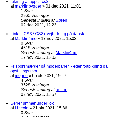
lukning af app til cs2
af
marklinbygger
»
01 dec 2021, 11:01
1
Svar
2960
Visninger
Seneste indlæg
af
Søren
02 dec 2021, 12:23
Link til CS3 / CS3+ vejledning på dansk
af
Marklin4me
»
17 nov 2021, 15:02
0
Svar
4618
Visninger
Seneste indlæg
af
Marklin4me
17 nov 2021, 15:02
Frisporsmærker på modelbanen - egenfortolkning på
opstillingsspor.
af
moppe
»
05 okt 2021, 19:17
4
Svar
3528
Visninger
Seneste indlæg
af
henho
02 nov 2021, 15:57
Serienummer under lok
af
Lincoln
»
21 okt 2021, 15:36
0
Svar