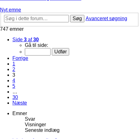
Nyt emne
Søg
Avanceret søgning
747 emner
Side
3
af
30
Gå til side:
Forrige
1
2
3
4
5
…
30
Næste
Emner
Svar
Visninger
Seneste indlæg