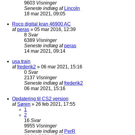
9603
Visninger
Seneste indlæg
af
Lincoln
18 mar 2021, 09:05
Roco digital kran 46900 AC
af
peras
»
05 mar 2016, 12:39
8
Svar
6389
Visninger
Seneste indlæg
af
peras
14 mar 2021, 09:14
usa train
af
frederik2
»
06 mar 2021, 15:16
0
Svar
2137
Visninger
Seneste indlæg
af
frederik2
06 mar 2021, 15:16
Opdatering til CS2 version
af
Søren
»
26 feb 2021, 17:55
1
2
16
Svar
9955
Visninger
Seneste indlæg
af
PerR