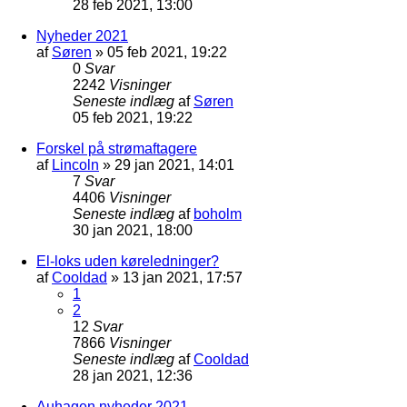
28 feb 2021, 13:00
Nyheder 2021
af
Søren
»
05 feb 2021, 19:22
0
Svar
2242
Visninger
Seneste indlæg
af
Søren
05 feb 2021, 19:22
Forskel på strømaftagere
af
Lincoln
»
29 jan 2021, 14:01
7
Svar
4406
Visninger
Seneste indlæg
af
boholm
30 jan 2021, 18:00
El-loks uden køreledninger?
af
Cooldad
»
13 jan 2021, 17:57
1
2
12
Svar
7866
Visninger
Seneste indlæg
af
Cooldad
28 jan 2021, 12:36
Auhagen nyheder 2021