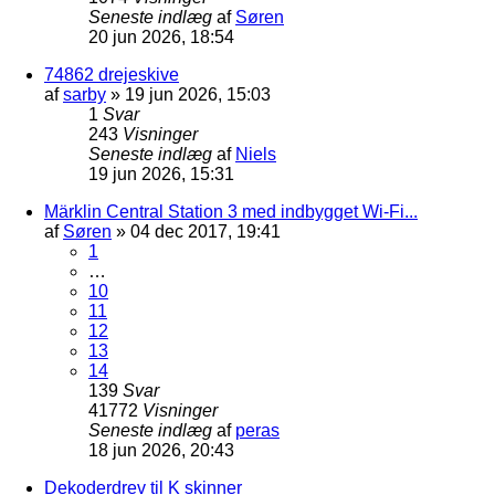
Seneste indlæg
af
Søren
20 jun 2026, 18:54
74862 drejeskive
af
sarby
»
19 jun 2026, 15:03
1
Svar
243
Visninger
Seneste indlæg
af
Niels
19 jun 2026, 15:31
Märklin Central Station 3 med indbygget Wi-Fi...
af
Søren
»
04 dec 2017, 19:41
1
…
10
11
12
13
14
139
Svar
41772
Visninger
Seneste indlæg
af
peras
18 jun 2026, 20:43
Dekoderdrev til K skinner