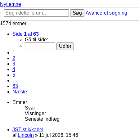
Nyt emne
Søg
Avanceret søgning
1574 emner
Side
1
af
63
Gå til side:
1
2
3
4
5
…
63
Næste
Emner
Svar
Visninger
Seneste indlæg
JST stik/kabel
af
Lincoln
»
11 jul 2026, 15:46