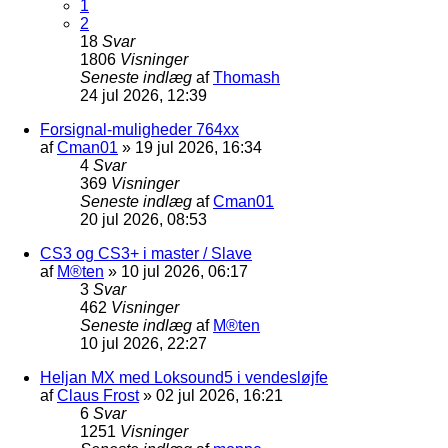
1
2
18
Svar
1806
Visninger
Seneste indlæg
af
Thomash
24 jul 2026, 12:39
Forsignal-muligheder 764xx
af
Cman01
»
19 jul 2026, 16:34
4
Svar
369
Visninger
Seneste indlæg
af
Cman01
20 jul 2026, 08:53
CS3 og CS3+ i master / Slave
af
M®ten
»
10 jul 2026, 06:17
3
Svar
462
Visninger
Seneste indlæg
af
M®ten
10 jul 2026, 22:27
Heljan MX med Loksound5 i vendesløjfe
af
Claus Frost
»
02 jul 2026, 16:21
6
Svar
1251
Visninger