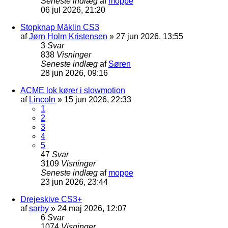
Seneste indlæg
af
moppe
06 jul 2026, 21:20
Stopknap Mäklin CS3
af
Jørn Holm Kristensen
»
27 jun 2026, 13:55
3
Svar
838
Visninger
Seneste indlæg
af
Søren
28 jun 2026, 09:16
ACME lok kører i slowmotion
af
Lincoln
»
15 jun 2026, 22:33
1
2
3
4
5
47
Svar
3109
Visninger
Seneste indlæg
af
moppe
23 jun 2026, 23:44
Drejeskive CS3+
af
sarby
»
24 maj 2026, 12:07
6
Svar
1074
Visninger