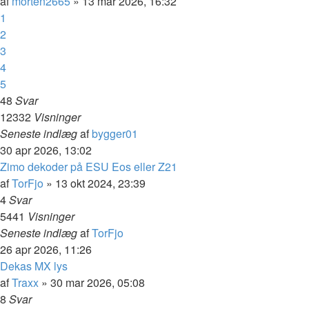
af
morten2665
»
13 mar 2026, 16:32
1
2
3
4
5
48
Svar
12332
Visninger
Seneste indlæg
af
bygger01
30 apr 2026, 13:02
Zimo dekoder på ESU Eos eller Z21
af
TorFjo
»
13 okt 2024, 23:39
4
Svar
5441
Visninger
Seneste indlæg
af
TorFjo
26 apr 2026, 11:26
Dekas MX lys
af
Traxx
»
30 mar 2026, 05:08
8
Svar