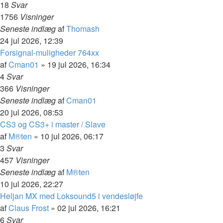
18
Svar
1756
Visninger
Seneste indlæg
af
Thomash
24 jul 2026, 12:39
Forsignal-muligheder 764xx
af
Cman01
»
19 jul 2026, 16:34
4
Svar
366
Visninger
Seneste indlæg
af
Cman01
20 jul 2026, 08:53
CS3 og CS3+ i master / Slave
af
M®ten
»
10 jul 2026, 06:17
3
Svar
457
Visninger
Seneste indlæg
af
M®ten
10 jul 2026, 22:27
Heljan MX med Loksound5 i vendesløjfe
af
Claus Frost
»
02 jul 2026, 16:21
6
Svar