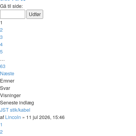
Gå til side:
1
2
3
4
5
…
63
Næste
Emner
Svar
Visninger
Seneste indlæg
JST stik/kabel
af
Lincoln
»
11 jul 2026, 15:46
1
2