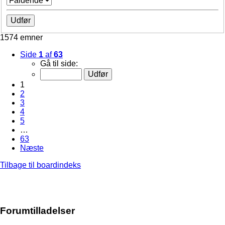
1574 emner
Side
1
af
63
Gå til side:
1
2
3
4
5
…
63
Næste
Tilbage til boardindeks
Forumtilladelser