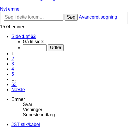
Nyt emne
Søg
Avanceret søgning
1574 emner
Side
1
af
63
Gå til side:
1
2
3
4
5
…
63
Næste
Emner
Svar
Visninger
Seneste indlæg
JST stik/kabel