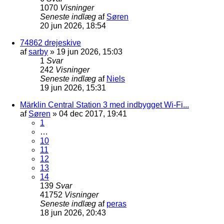
1070
Visninger
Seneste indlæg
af
Søren
20 jun 2026, 18:54
74862 drejeskive
af
sarby
»
19 jun 2026, 15:03
1
Svar
242
Visninger
Seneste indlæg
af
Niels
19 jun 2026, 15:31
Märklin Central Station 3 med indbygget Wi-Fi...
af
Søren
»
04 dec 2017, 19:41
1
…
10
11
12
13
14
139
Svar
41752
Visninger
Seneste indlæg
af
peras
18 jun 2026, 20:43