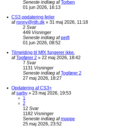
Seneste indlæg
af
Torben
01 jun 2026, 16:13
CS3 opdatering fejler
af
ronny@rith.dk
»
31 maj 2026, 11:18
2
Svar
449
Visninger
Seneste indlæg
af
pejft
01 jun 2026, 08:52
Tilmelding til MfX fungerer ikke.
af
Togfører 2
»
22 maj 2026, 18:42
7
Svar
1131
Visninger
Seneste indlæg
af
Togfører 2
27 maj 2026, 18:27
Opdatering af CS3+
af
sarby
»
23 maj 2026, 19:53
1
2
12
Svar
1182
Visninger
Seneste indlæg
af
moppe
25 maj 2026, 23:52