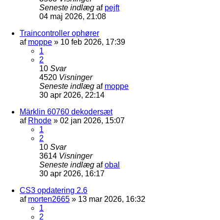
Seneste indlæg
af
pejft
04 maj 2026, 21:08
Traincontroller ophører
af
moppe
»
10 feb 2026, 17:39
1
2
10
Svar
4520
Visninger
Seneste indlæg
af
moppe
30 apr 2026, 22:14
Märklin 60760 dekodersæt
af
Rhode
»
02 jan 2026, 15:07
1
2
10
Svar
3614
Visninger
Seneste indlæg
af
obal
30 apr 2026, 16:17
CS3 opdatering 2.6
af
morten2665
»
13 mar 2026, 16:32
1
2