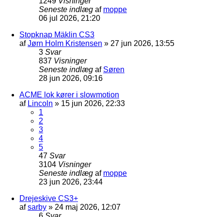
1249
Visninger
Seneste indlæg
af
moppe
06 jul 2026, 21:20
Stopknap Mäklin CS3
af
Jørn Holm Kristensen
»
27 jun 2026, 13:55
3
Svar
837
Visninger
Seneste indlæg
af
Søren
28 jun 2026, 09:16
ACME lok kører i slowmotion
af
Lincoln
»
15 jun 2026, 22:33
1
2
3
4
5
47
Svar
3104
Visninger
Seneste indlæg
af
moppe
23 jun 2026, 23:44
Drejeskive CS3+
af
sarby
»
24 maj 2026, 12:07
6
Svar