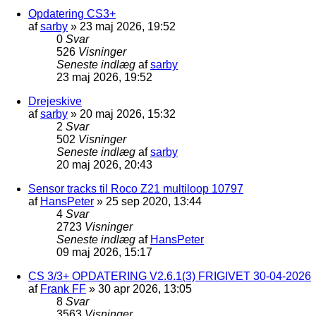
Opdatering CS3+
af
sarby
»
23 maj 2026, 19:52
0
Svar
526
Visninger
Seneste indlæg
af
sarby
23 maj 2026, 19:52
Drejeskive
af
sarby
»
20 maj 2026, 15:32
2
Svar
502
Visninger
Seneste indlæg
af
sarby
20 maj 2026, 20:43
Sensor tracks til Roco Z21 multiloop 10797
af
HansPeter
»
25 sep 2020, 13:44
4
Svar
2723
Visninger
Seneste indlæg
af
HansPeter
09 maj 2026, 15:17
CS 3/3+ OPDATERING V2.6.1(3) FRIGIVET 30-04-2026
af
Frank FF
»
30 apr 2026, 13:05
8
Svar
3563
Visninger