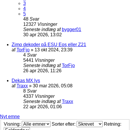
3
4
5
48
Svar
12327
Visninger
Seneste indlæg
af
bygger01
30 apr 2026, 13:02
Zimo dekoder på ESU Eos eller Z21
af
TorFjo
»
13 okt 2024, 23:39
4
Svar
5441
Visninger
Seneste indlæg
af
TorFjo
26 apr 2026, 11:26
Dekas MX lys
af
Traxx
»
30 mar 2026, 05:08
8
Svar
4337
Visninger
Seneste indlæg
af
Traxx
22 apr 2026, 01:06
Nyt emne
Visning:
Sorter efter:
Retning: