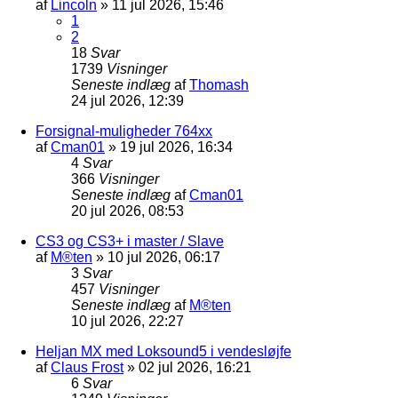
af
Lincoln
»
11 jul 2026, 15:46
1
2
18
Svar
1739
Visninger
Seneste indlæg
af
Thomash
24 jul 2026, 12:39
Forsignal-muligheder 764xx
af
Cman01
»
19 jul 2026, 16:34
4
Svar
366
Visninger
Seneste indlæg
af
Cman01
20 jul 2026, 08:53
CS3 og CS3+ i master / Slave
af
M®ten
»
10 jul 2026, 06:17
3
Svar
457
Visninger
Seneste indlæg
af
M®ten
10 jul 2026, 22:27
Heljan MX med Loksound5 i vendesløjfe
af
Claus Frost
»
02 jul 2026, 16:21
6
Svar