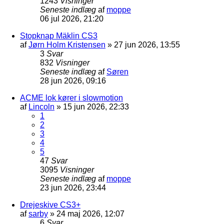
1243
Visninger
Seneste indlæg
af
moppe
06 jul 2026, 21:20
Stopknap Mäklin CS3
af
Jørn Holm Kristensen
»
27 jun 2026, 13:55
3
Svar
832
Visninger
Seneste indlæg
af
Søren
28 jun 2026, 09:16
ACME lok kører i slowmotion
af
Lincoln
»
15 jun 2026, 22:33
1
2
3
4
5
47
Svar
3095
Visninger
Seneste indlæg
af
moppe
23 jun 2026, 23:44
Drejeskive CS3+
af
sarby
»
24 maj 2026, 12:07
6
Svar