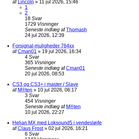
af
Lincoln
»
11 jul 2026, 15:46
1
2
18
Svar
1729
Visninger
Seneste indlæg
af
Thomash
24 jul 2026, 12:39
Forsignal-muligheder 764xx
af
Cman01
»
19 jul 2026, 16:34
4
Svar
365
Visninger
Seneste indlæg
af
Cman01
20 jul 2026, 08:53
CS3 og CS3+ i master / Slave
af
M®ten
»
10 jul 2026, 06:17
3
Svar
454
Visninger
Seneste indlæg
af
M®ten
10 jul 2026, 22:27
Heljan MX med Loksound5 i vendesløjfe
af
Claus Frost
»
02 jul 2026, 16:21
6
Svar