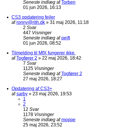
Seneste indlæg
af
Torben
01 jun 2026, 16:13
CS3 opdatering fejler
af
ronny@rith.dk
»
31 maj 2026, 11:18
2
Svar
447
Visninger
Seneste indlæg
af
pejft
01 jun 2026, 08:52
Tilmelding til MfX fungerer ikke.
af
Togfører 2
»
22 maj 2026, 18:42
7
Svar
1125
Visninger
Seneste indlæg
af
Togfører 2
27 maj 2026, 18:27
Opdatering af CS3+
af
sarby
»
23 maj 2026, 19:53
1
2
12
Svar
1178
Visninger
Seneste indlæg
af
moppe
25 maj 2026, 23:52