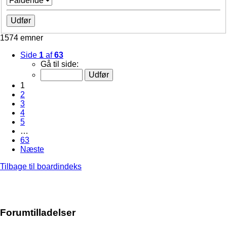
1574 emner
Side
1
af
63
Gå til side:
1
2
3
4
5
…
63
Næste
Tilbage til boardindeks
Forumtilladelser