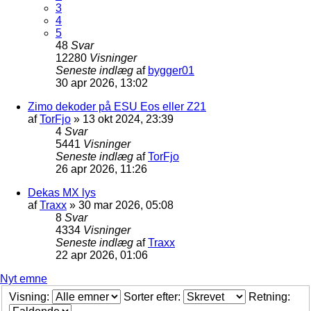
3
4
5
48
Svar
12280
Visninger
Seneste indlæg
af
bygger01
30 apr 2026, 13:02
Zimo dekoder på ESU Eos eller Z21
af
TorFjo
»
13 okt 2024, 23:39
4
Svar
5441
Visninger
Seneste indlæg
af
TorFjo
26 apr 2026, 11:26
Dekas MX lys
af
Traxx
»
30 mar 2026, 05:08
8
Svar
4334
Visninger
Seneste indlæg
af
Traxx
22 apr 2026, 01:06
Nyt emne
Visning:
Sorter efter:
Retning: