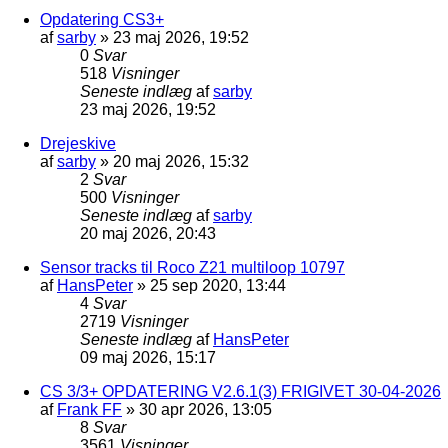
Opdatering CS3+
af
sarby
»
23 maj 2026, 19:52
0
Svar
518
Visninger
Seneste indlæg
af
sarby
23 maj 2026, 19:52
Drejeskive
af
sarby
»
20 maj 2026, 15:32
2
Svar
500
Visninger
Seneste indlæg
af
sarby
20 maj 2026, 20:43
Sensor tracks til Roco Z21 multiloop 10797
af
HansPeter
»
25 sep 2020, 13:44
4
Svar
2719
Visninger
Seneste indlæg
af
HansPeter
09 maj 2026, 15:17
CS 3/3+ OPDATERING V2.6.1(3) FRIGIVET 30-04-2026
af
Frank FF
»
30 apr 2026, 13:05
8
Svar
3561
Visninger