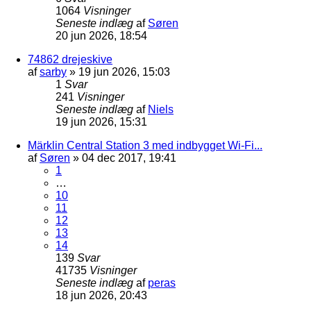
1064
Visninger
Seneste indlæg
af
Søren
20 jun 2026, 18:54
74862 drejeskive
af
sarby
»
19 jun 2026, 15:03
1
Svar
241
Visninger
Seneste indlæg
af
Niels
19 jun 2026, 15:31
Märklin Central Station 3 med indbygget Wi-Fi...
af
Søren
»
04 dec 2017, 19:41
1
…
10
11
12
13
14
139
Svar
41735
Visninger
Seneste indlæg
af
peras
18 jun 2026, 20:43