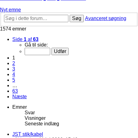
Nyt emne
Søg
Avanceret søgning
1574 emner
Side
1
af
63
Gå til side:
1
2
3
4
5
…
63
Næste
Emner
Svar
Visninger
Seneste indlæg
JST stik/kabel