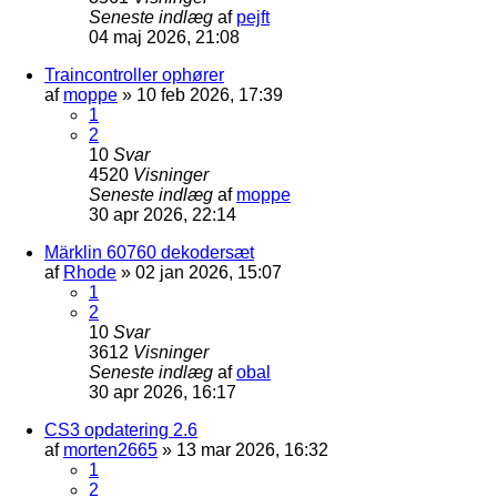
Seneste indlæg
af
pejft
04 maj 2026, 21:08
Traincontroller ophører
af
moppe
»
10 feb 2026, 17:39
1
2
10
Svar
4520
Visninger
Seneste indlæg
af
moppe
30 apr 2026, 22:14
Märklin 60760 dekodersæt
af
Rhode
»
02 jan 2026, 15:07
1
2
10
Svar
3612
Visninger
Seneste indlæg
af
obal
30 apr 2026, 16:17
CS3 opdatering 2.6
af
morten2665
»
13 mar 2026, 16:32
1
2