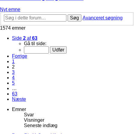
Nyt emne
Søg
Avanceret søgning
1574 emner
Side
2
af
63
Gå til side:
Forrige
1
2
3
4
5
…
63
Næste
Emner
Svar
Visninger
Seneste indlæg