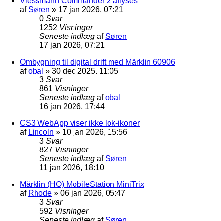
Viessmann Commander 2 aflyses
af
Søren
»
17 jan 2026, 07:21
0
Svar
1252
Visninger
Seneste indlæg
af
Søren
17 jan 2026, 07:21
Ombygning til digital drift med Märklin 60906
af
obal
»
30 dec 2025, 11:05
3
Svar
861
Visninger
Seneste indlæg
af
obal
16 jan 2026, 17:44
CS3 WebApp viser ikke lok-ikoner
af
Lincoln
»
10 jan 2026, 15:56
3
Svar
827
Visninger
Seneste indlæg
af
Søren
11 jan 2026, 18:10
Märklin (HO) MobileStation MiniTrix
af
Rhode
»
06 jan 2026, 05:47
3
Svar
592
Visninger
Seneste indlæg
af
Søren