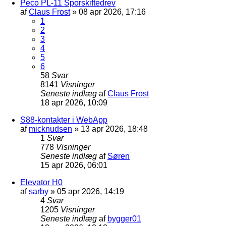
Peco PL-11 Sporskiftedrev
af
Claus Frost
»
08 apr 2026, 17:16
1
2
3
4
5
6
58
Svar
8141
Visninger
Seneste indlæg
af
Claus Frost
18 apr 2026, 10:09
S88-kontakter i WebApp
af
micknudsen
»
13 apr 2026, 18:48
1
Svar
778
Visninger
Seneste indlæg
af
Søren
15 apr 2026, 06:01
Elevator H0
af
sarby
»
05 apr 2026, 14:19
4
Svar
1205
Visninger
Seneste indlæg
af
bygger01