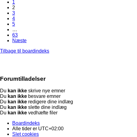
1
2
3
4
5
…
63
Næste
Tilbage til boardindeks
Forumtilladelser
Du
kan ikke
skrive nye emner
Du
kan ikke
besvare emner
Du
kan ikke
redigere dine indlæg
Du
kan ikke
slette dine indlæg
Du
kan ikke
vedhæfte filer
Boardindeks
Alle tider er
UTC+02:00
Slet cookies