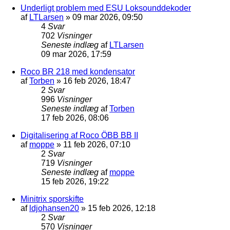
Underligt problem med ESU Loksounddekoder
af
LTLarsen
»
09 mar 2026, 09:50
4
Svar
702
Visninger
Seneste indlæg
af
LTLarsen
09 mar 2026, 17:59
Roco BR 218 med kondensator
af
Torben
»
16 feb 2026, 18:47
2
Svar
996
Visninger
Seneste indlæg
af
Torben
17 feb 2026, 08:06
Digitalisering af Roco ÖBB BB II
af
moppe
»
11 feb 2026, 07:10
2
Svar
719
Visninger
Seneste indlæg
af
moppe
15 feb 2026, 19:22
Minitrix sporskifte
af
ldjohansen20
»
15 feb 2026, 12:18
2
Svar
570
Visninger