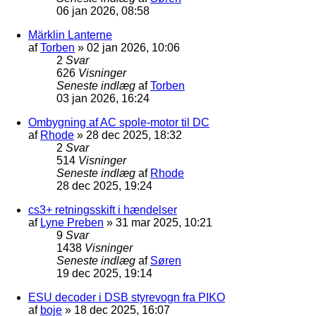
06 jan 2026, 08:58
Märklin Lanterne
af
Torben
»
02 jan 2026, 10:06
2
Svar
626
Visninger
Seneste indlæg
af
Torben
03 jan 2026, 16:24
Ombygning af AC spole-motor til DC
af
Rhode
»
28 dec 2025, 18:32
2
Svar
514
Visninger
Seneste indlæg
af
Rhode
28 dec 2025, 19:24
cs3+ retningsskift i hændelser
af
Lyne Preben
»
31 mar 2025, 10:21
9
Svar
1438
Visninger
Seneste indlæg
af
Søren
19 dec 2025, 19:14
ESU decoder i DSB styrevogn fra PIKO
af
boje
»
18 dec 2025, 16:07