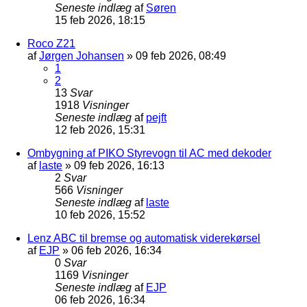
Seneste indlæg
af
Søren
15 feb 2026, 18:15
Roco Z21
af
Jørgen Johansen
»
09 feb 2026, 08:49
1
2
13
Svar
1918
Visninger
Seneste indlæg
af
pejft
12 feb 2026, 15:31
Ombygning af PIKO Styrevogn til AC med dekoder
af
laste
»
09 feb 2026, 16:13
2
Svar
566
Visninger
Seneste indlæg
af
laste
10 feb 2026, 15:52
Lenz ABC til bremse og automatisk viderekørsel
af
EJP
»
06 feb 2026, 16:34
0
Svar
1169
Visninger
Seneste indlæg
af
EJP
06 feb 2026, 16:34