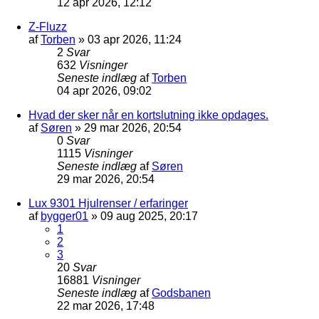
12 apr 2026, 12:12
Z-Fluzz
af
Torben
»
03 apr 2026, 11:24
2
Svar
632
Visninger
Seneste indlæg
af
Torben
04 apr 2026, 09:02
Hvad der sker når en kortslutning ikke opdages.
af
Søren
»
29 mar 2026, 20:54
0
Svar
1115
Visninger
Seneste indlæg
af
Søren
29 mar 2026, 20:54
Lux 9301 Hjulrenser / erfaringer
af
bygger01
»
09 aug 2025, 20:17
1
2
3
20
Svar
16881
Visninger
Seneste indlæg
af
Godsbanen
22 mar 2026, 17:48