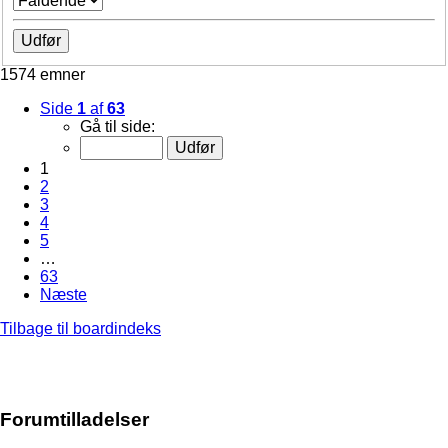
1574 emner
Side
1
af
63
Gå til side:
1
2
3
4
5
…
63
Næste
Tilbage til boardindeks
Forumtilladelser