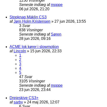
1250
Visninger
Seneste indlæg
af
moppe
06 jul 2026, 21:20
Stopknap Mäklin CS3
af
Jørn Holm Kristensen
»
27 jun 2026, 13:55
3
Svar
838
Visninger
Seneste indlæg
af
Søren
28 jun 2026, 09:16
ACME lok kører i slowmotion
af
Lincoln
»
15 jun 2026, 22:33
1
2
3
4
5
47
Svar
3105
Visninger
Seneste indlæg
af
moppe
23 jun 2026, 23:44
Drejeskive CS3+
af
sarby
»
24 maj 2026, 12:07
6
Svar