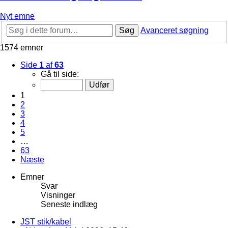
Nyt emne
Søg
Avanceret søgning
1574 emner
Side
1
af
63
Gå til side:
1
2
3
4
5
…
63
Næste
Emner
Svar
Visninger
Seneste indlæg
JST stik/kabel