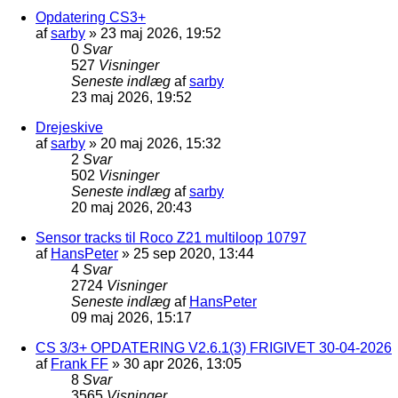
Opdatering CS3+
af
sarby
»
23 maj 2026, 19:52
0
Svar
527
Visninger
Seneste indlæg
af
sarby
23 maj 2026, 19:52
Drejeskive
af
sarby
»
20 maj 2026, 15:32
2
Svar
502
Visninger
Seneste indlæg
af
sarby
20 maj 2026, 20:43
Sensor tracks til Roco Z21 multiloop 10797
af
HansPeter
»
25 sep 2020, 13:44
4
Svar
2724
Visninger
Seneste indlæg
af
HansPeter
09 maj 2026, 15:17
CS 3/3+ OPDATERING V2.6.1(3) FRIGIVET 30-04-2026
af
Frank FF
»
30 apr 2026, 13:05
8
Svar
3565
Visninger