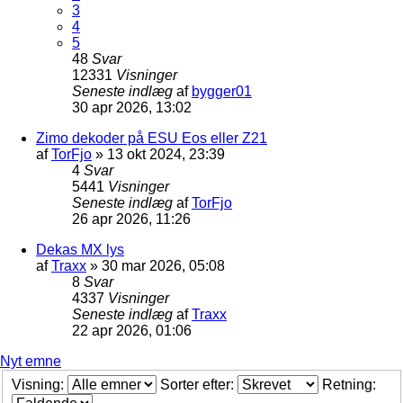
3
4
5
48
Svar
12331
Visninger
Seneste indlæg
af
bygger01
30 apr 2026, 13:02
Zimo dekoder på ESU Eos eller Z21
af
TorFjo
»
13 okt 2024, 23:39
4
Svar
5441
Visninger
Seneste indlæg
af
TorFjo
26 apr 2026, 11:26
Dekas MX lys
af
Traxx
»
30 mar 2026, 05:08
8
Svar
4337
Visninger
Seneste indlæg
af
Traxx
22 apr 2026, 01:06
Nyt emne
Visning:
Sorter efter:
Retning: