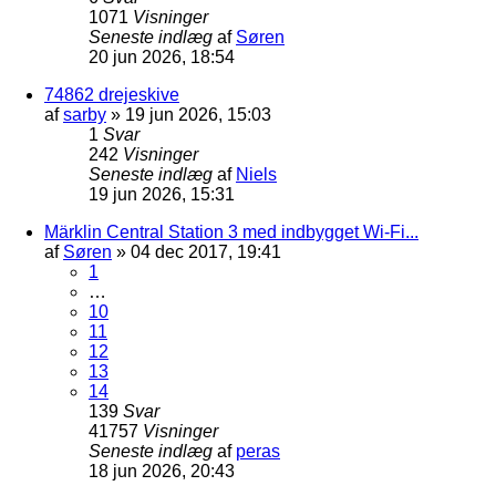
1071
Visninger
Seneste indlæg
af
Søren
20 jun 2026, 18:54
74862 drejeskive
af
sarby
»
19 jun 2026, 15:03
1
Svar
242
Visninger
Seneste indlæg
af
Niels
19 jun 2026, 15:31
Märklin Central Station 3 med indbygget Wi-Fi...
af
Søren
»
04 dec 2017, 19:41
1
…
10
11
12
13
14
139
Svar
41757
Visninger
Seneste indlæg
af
peras
18 jun 2026, 20:43