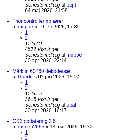
Seneste indlæg
af
pejft
04 maj 2026, 21:08
Traincontroller ophører
af
moppe
»
10 feb 2026, 17:39
1
2
10
Svar
4522
Visninger
Seneste indlæg
af
moppe
30 apr 2026, 22:14
Märklin 60760 dekodersæt
af
Rhode
»
02 jan 2026, 15:07
1
2
10
Svar
3615
Visninger
Seneste indlæg
af
obal
30 apr 2026, 16:17
CS3 opdatering 2.6
af
morten2665
»
13 mar 2026, 16:32
1
2