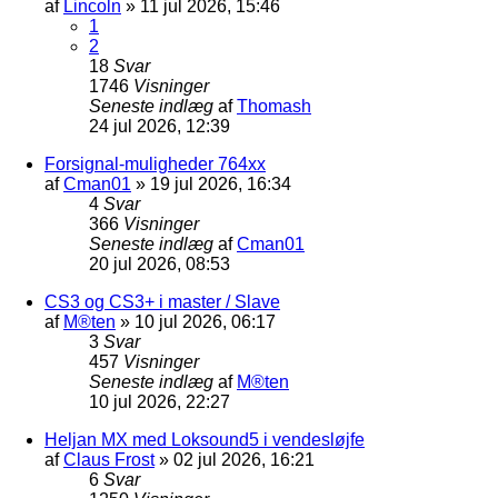
af
Lincoln
»
11 jul 2026, 15:46
1
2
18
Svar
1746
Visninger
Seneste indlæg
af
Thomash
24 jul 2026, 12:39
Forsignal-muligheder 764xx
af
Cman01
»
19 jul 2026, 16:34
4
Svar
366
Visninger
Seneste indlæg
af
Cman01
20 jul 2026, 08:53
CS3 og CS3+ i master / Slave
af
M®ten
»
10 jul 2026, 06:17
3
Svar
457
Visninger
Seneste indlæg
af
M®ten
10 jul 2026, 22:27
Heljan MX med Loksound5 i vendesløjfe
af
Claus Frost
»
02 jul 2026, 16:21
6
Svar