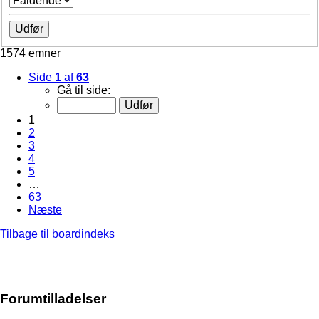
1574 emner
Side
1
af
63
Gå til side:
1
2
3
4
5
…
63
Næste
Tilbage til boardindeks
Forumtilladelser