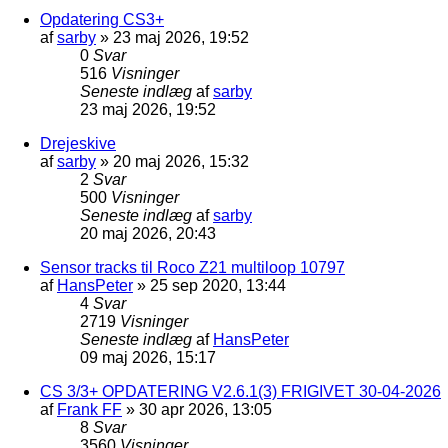
Opdatering CS3+
af
sarby
»
23 maj 2026, 19:52
0
Svar
516
Visninger
Seneste indlæg
af
sarby
23 maj 2026, 19:52
Drejeskive
af
sarby
»
20 maj 2026, 15:32
2
Svar
500
Visninger
Seneste indlæg
af
sarby
20 maj 2026, 20:43
Sensor tracks til Roco Z21 multiloop 10797
af
HansPeter
»
25 sep 2020, 13:44
4
Svar
2719
Visninger
Seneste indlæg
af
HansPeter
09 maj 2026, 15:17
CS 3/3+ OPDATERING V2.6.1(3) FRIGIVET 30-04-2026
af
Frank FF
»
30 apr 2026, 13:05
8
Svar
3560
Visninger