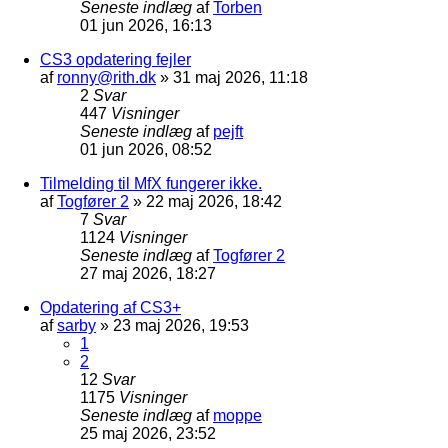
Seneste indlæg
af
Torben
01 jun 2026, 16:13
CS3 opdatering fejler
af
ronny@rith.dk
»
31 maj 2026, 11:18
2
Svar
447
Visninger
Seneste indlæg
af
pejft
01 jun 2026, 08:52
Tilmelding til MfX fungerer ikke.
af
Togfører 2
»
22 maj 2026, 18:42
7
Svar
1124
Visninger
Seneste indlæg
af
Togfører 2
27 maj 2026, 18:27
Opdatering af CS3+
af
sarby
»
23 maj 2026, 19:53
1
2
12
Svar
1175
Visninger
Seneste indlæg
af
moppe
25 maj 2026, 23:52