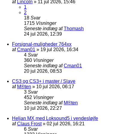
af
Lincoln
»
11 jul 2026, 15:46
1
2
18
Svar
1715
Visninger
Seneste indlæg
af
Thomash
24 jul 2026, 12:39
Forsignal-muligheder 764xx
af
Cman01
»
19 jul 2026, 16:34
4
Svar
360
Visninger
Seneste indlæg
af
Cman01
20 jul 2026, 08:53
CS3 og CS3+ i master / Slave
af
M®ten
»
10 jul 2026, 06:17
3
Svar
452
Visninger
Seneste indlæg
af
M®ten
10 jul 2026, 22:27
Heljan MX med Loksound5 i vendesløjfe
af
Claus Frost
»
02 jul 2026, 16:21
6
Svar