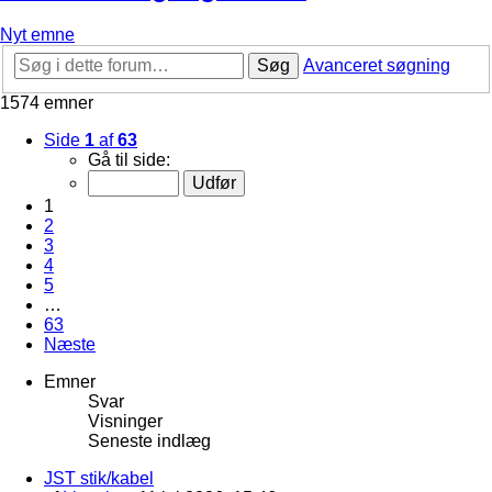
Nyt emne
Søg
Avanceret søgning
1574 emner
Side
1
af
63
Gå til side:
1
2
3
4
5
…
63
Næste
Emner
Svar
Visninger
Seneste indlæg
JST stik/kabel