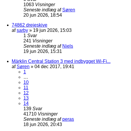
1063
Visninger
Seneste indlæg
af
Søren
20 jun 2026, 18:54
74862 drejeskive
af
sarby
»
19 jun 2026, 15:03
1
Svar
241
Visninger
Seneste indlæg
af
Niels
19 jun 2026, 15:31
Märklin Central Station 3 med indbygget Wi-Fi...
af
Søren
»
04 dec 2017, 19:41
1
…
10
11
12
13
14
139
Svar
41710
Visninger
Seneste indlæg
af
peras
18 jun 2026, 20:43