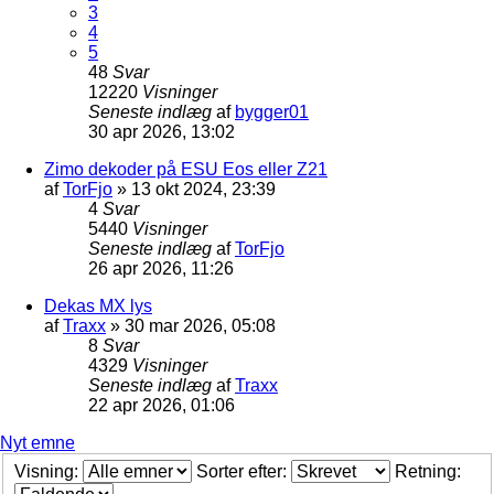
3
4
5
48
Svar
12220
Visninger
Seneste indlæg
af
bygger01
30 apr 2026, 13:02
Zimo dekoder på ESU Eos eller Z21
af
TorFjo
»
13 okt 2024, 23:39
4
Svar
5440
Visninger
Seneste indlæg
af
TorFjo
26 apr 2026, 11:26
Dekas MX lys
af
Traxx
»
30 mar 2026, 05:08
8
Svar
4329
Visninger
Seneste indlæg
af
Traxx
22 apr 2026, 01:06
Nyt emne
Visning:
Sorter efter:
Retning: