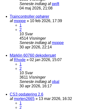
Seneste indlæg
af
pejft
04 maj 2026, 21:08
Traincontroller ophører
af
moppe
»
10 feb 2026, 17:39
1
2
10
Svar
4514
Visninger
Seneste indlæg
af
moppe
30 apr 2026, 22:14
Märklin 60760 dekodersæt
af
Rhode
»
02 jan 2026, 15:07
1
2
10
Svar
3611
Visninger
Seneste indlæg
af
obal
30 apr 2026, 16:17
CS3 opdatering 2.6
af
morten2665
»
13 mar 2026, 16:32
1
2