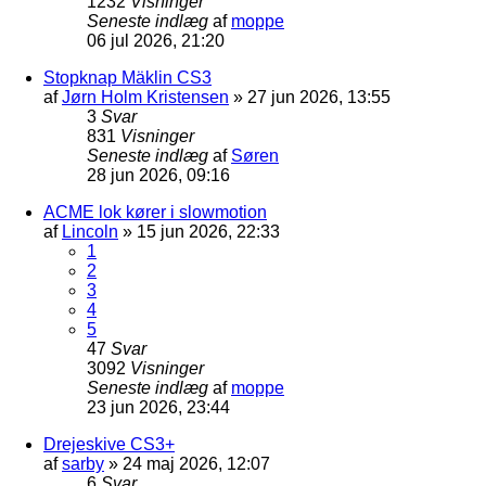
1232
Visninger
Seneste indlæg
af
moppe
06 jul 2026, 21:20
Stopknap Mäklin CS3
af
Jørn Holm Kristensen
»
27 jun 2026, 13:55
3
Svar
831
Visninger
Seneste indlæg
af
Søren
28 jun 2026, 09:16
ACME lok kører i slowmotion
af
Lincoln
»
15 jun 2026, 22:33
1
2
3
4
5
47
Svar
3092
Visninger
Seneste indlæg
af
moppe
23 jun 2026, 23:44
Drejeskive CS3+
af
sarby
»
24 maj 2026, 12:07
6
Svar