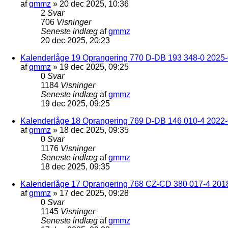
af
gmmz
»
20 dec 2025, 10:36
2
Svar
706
Visninger
Seneste indlæg
af
gmmz
20 dec 2025, 20:23
Kalenderlåge 19 Oprangering 770 D-DB 193 348-0 2025-0
af
gmmz
»
19 dec 2025, 09:25
0
Svar
1184
Visninger
Seneste indlæg
af
gmmz
19 dec 2025, 09:25
Kalenderlåge 18 Oprangering 769 D-DB 146 010-4 2022
af
gmmz
»
18 dec 2025, 09:35
0
Svar
1176
Visninger
Seneste indlæg
af
gmmz
18 dec 2025, 09:35
Kalenderlåge 17 Oprangering 768 CZ-CD 380 017-4 201
af
gmmz
»
17 dec 2025, 09:28
0
Svar
1145
Visninger
Seneste indlæg
af
gmmz