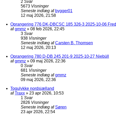
2
Svar
5673
Visninger
Seneste indlæg
af
bygger01
12 maj 2026, 21:58
Oprangering 776 DK-DBCSC 185 326-3 2025-10-06 Frede
af
gmmz
»
08 feb 2026, 22:45
3
Svar
938
Visninger
Seneste indlæg
af
Carsten B. Thomsen
12 maj 2026, 20:13
Oprangering 780 D-DB 245 201-9 2025-10-27 Niebüll
af
gmmz
»
09 maj 2026, 22:36
0
Svar
681
Visninger
Seneste indlæg
af
gmmz
09 maj 2026, 22:36
Togulykke nordsjælland
af
Traxx
»
23 apr 2026, 10:53
1
Svar
2826
Visninger
Seneste indlæg
af
Søren
23 apr 2026, 22:54