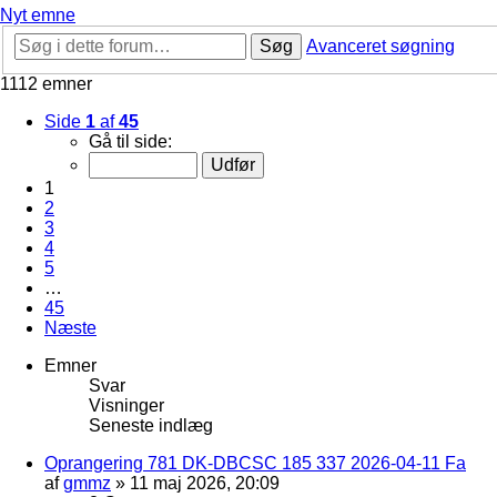
Nyt emne
Søg
Avanceret søgning
1112 emner
Side
1
af
45
Gå til side:
1
2
3
4
5
…
45
Næste
Emner
Svar
Visninger
Seneste indlæg
Oprangering 781 DK-DBCSC 185 337 2026-04-11 Fa
af
gmmz
»
11 maj 2026, 20:09