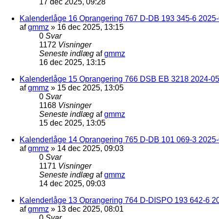
17 dec 2025, 09:28
Kalenderlåge 16 Oprangering 767 D-DB 193 345-6 2025-0
af
gmmz
»
16 dec 2025, 13:15
0
Svar
1172
Visninger
Seneste indlæg
af
gmmz
16 dec 2025, 13:15
Kalenderlåge 15 Oprangering 766 DSB EB 3218 2024-05
af
gmmz
»
15 dec 2025, 13:05
0
Svar
1168
Visninger
Seneste indlæg
af
gmmz
15 dec 2025, 13:05
Kalenderlåge 14 Oprangering 765 D-DB 101 069-3 2025-
af
gmmz
»
14 dec 2025, 09:03
0
Svar
1171
Visninger
Seneste indlæg
af
gmmz
14 dec 2025, 09:03
Kalenderlåge 13 Oprangering 764 D-DISPO 193 642-6 20
af
gmmz
»
13 dec 2025, 08:01
0
Svar