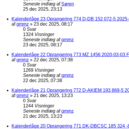
Seneste indlæg
af
Søren
25 dec 2025, 23:13
Kalenderlåge 23 Oprangering 774 D-DB 152 072-5 2025-
af
gmmz
»
23 dec 2025, 08:17
0
Svar
1324
Visninger
Seneste indlæg
af
gmmz
23 dec 2025, 08:17
Kalenderlåge 22 Oprangering 773 MZ 1456 2020-03-03 F
af
gmmz
»
22 dec 2025, 07:38
0
Svar
1269
Visninger
Seneste indlæg
af
gmmz
22 dec 2025, 07:38
Kalenderlåge 21 Oprangering 772 D-AKIEM 193 869-5 2
af
gmmz
»
21 dec 2025, 13:23
0
Svar
1244
Visninger
Seneste indlæg
af
gmmz
21 dec 2025, 13:23
Kalenderlåge 20 Oprangering 771 DK-DBCSC 185 324 -8