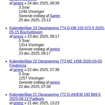
af
gmmz
»
24 dec 2025, 08:39
3
Svar
1246
Visninger
Seneste indlæg
af
Søren
25 dec 2025, 23:13
Kalenderlåge 23 Oprangering 774 D-DB 152 072-5 2025-
05-15 Bischofsheim
af
gmmz
»
23 dec 2025, 08:17
0
Svar
1314
Visninger
Seneste indlæg
af
gmmz
23 dec 2025, 08:17
Kalenderlåge 22 Oprangering 773 MZ 1456 2020-03-03
Fredericia
af
gmmz
»
22 dec 2025, 07:38
0
Svar
1257
Visninger
Seneste indlæg
af
gmmz
22 dec 2025, 07:38
Kalenderlåge 21 Oprangering 772 D-AKIEM 193 869-5
2025-09-12 Padborg
af
gmmz
»
21 dec 2025, 13:23