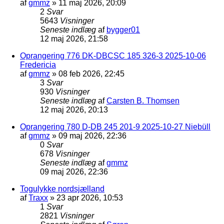
af
gmmz
»
11 maj 2026, 20:09
2
Svar
5643
Visninger
Seneste indlæg
af
bygger01
12 maj 2026, 21:58
Oprangering 776 DK-DBCSC 185 326-3 2025-10-06
Fredericia
af
gmmz
»
08 feb 2026, 22:45
3
Svar
930
Visninger
Seneste indlæg
af
Carsten B. Thomsen
12 maj 2026, 20:13
Oprangering 780 D-DB 245 201-9 2025-10-27 Niebüll
af
gmmz
»
09 maj 2026, 22:36
0
Svar
678
Visninger
Seneste indlæg
af
gmmz
09 maj 2026, 22:36
Togulykke nordsjælland
af
Traxx
»
23 apr 2026, 10:53
1
Svar
2821
Visninger