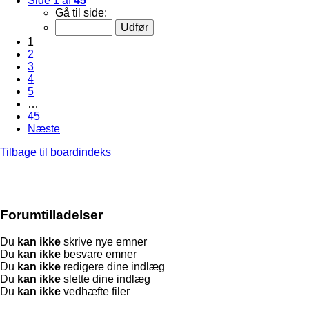
Side
1
af
45
Gå til side:
1
2
3
4
5
…
45
Næste
Tilbage til boardindeks
Forumtilladelser
Du
kan ikke
skrive nye emner
Du
kan ikke
besvare emner
Du
kan ikke
redigere dine indlæg
Du
kan ikke
slette dine indlæg
Du
kan ikke
vedhæfte filer