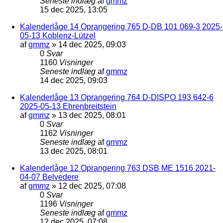
Seneste indlæg
af
gmmz
15 dec 2025, 13:05
Kalenderlåge 14 Oprangering 765 D-DB 101 069-3 2025-
05-13 Koblenz-Lützel
af
gmmz
»
14 dec 2025, 09:03
0
Svar
1160
Visninger
Seneste indlæg
af
gmmz
14 dec 2025, 09:03
Kalenderlåge 13 Oprangering 764 D-DISPO 193 642-6
2025-05-13 Ehrenbreitstein
af
gmmz
»
13 dec 2025, 08:01
0
Svar
1162
Visninger
Seneste indlæg
af
gmmz
13 dec 2025, 08:01
Kalenderlåge 12 Oprangering 763 DSB ME 1516 2021-
04-07 Belvedere
af
gmmz
»
12 dec 2025, 07:08
0
Svar
1196
Visninger
Seneste indlæg
af
gmmz
12 dec 2025, 07:08