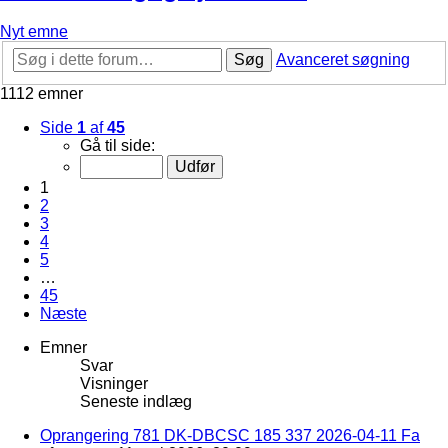
Nyt emne
Søg
Avanceret søgning
1112 emner
Side
1
af
45
Gå til side:
1
2
3
4
5
…
45
Næste
Emner
Svar
Visninger
Seneste indlæg
Oprangering 781 DK-DBCSC 185 337 2026-04-11 Fa