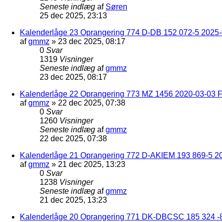
Seneste indlæg
af
Søren
25 dec 2025, 23:13
Kalenderlåge 23 Oprangering 774 D-DB 152 072-5 2025-
af
gmmz
»
23 dec 2025, 08:17
0
Svar
1319
Visninger
Seneste indlæg
af
gmmz
23 dec 2025, 08:17
Kalenderlåge 22 Oprangering 773 MZ 1456 2020-03-03 F
af
gmmz
»
22 dec 2025, 07:38
0
Svar
1260
Visninger
Seneste indlæg
af
gmmz
22 dec 2025, 07:38
Kalenderlåge 21 Oprangering 772 D-AKIEM 193 869-5 2
af
gmmz
»
21 dec 2025, 13:23
0
Svar
1238
Visninger
Seneste indlæg
af
gmmz
21 dec 2025, 13:23
Kalenderlåge 20 Oprangering 771 DK-DBCSC 185 324 -8