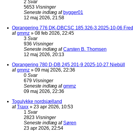
2
Svar
5653
Visninger
Seneste indlæg
af
bygger01
12 maj 2026, 21:58
Oprangering 776 DK-DBCSC 185 326-3 2025-10-06 Frede
af
gmmz
»
08 feb 2026, 22:45
3
Svar
936
Visninger
Seneste indlæg
af
Carsten B. Thomsen
12 maj 2026, 20:13
Oprangering 780 D-DB 245 201-9 2025-10-27 Niebüll
af
gmmz
»
09 maj 2026, 22:36
0
Svar
679
Visninger
Seneste indlæg
af
gmmz
09 maj 2026, 22:36
Togulykke nordsjælland
af
Traxx
»
23 apr 2026, 10:53
1
Svar
2823
Visninger
Seneste indlæg
af
Søren
23 apr 2026, 22:54