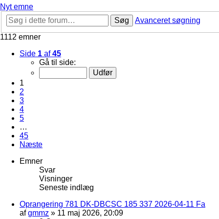
Nyt emne
Søg
Avanceret søgning
1112 emner
Side
1
af
45
Gå til side:
1
2
3
4
5
…
45
Næste
Emner
Svar
Visninger
Seneste indlæg
Oprangering 781 DK-DBCSC 185 337 2026-04-11 Fa
af
gmmz
»
11 maj 2026, 20:09