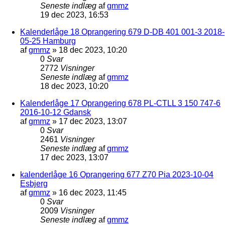
Seneste indlæg
af
gmmz
19 dec 2023, 16:53
Kalenderlåge 18 Oprangering 679 D-DB 401 001-3 2018-
05-25 Hamburg
af
gmmz
»
18 dec 2023, 10:20
0
Svar
2772
Visninger
Seneste indlæg
af
gmmz
18 dec 2023, 10:20
Kalenderlåge 17 Oprangering 678 PL-CTLL 3 150 747-6
2016-10-12 Gdansk
af
gmmz
»
17 dec 2023, 13:07
0
Svar
2461
Visninger
Seneste indlæg
af
gmmz
17 dec 2023, 13:07
kalenderlåge 16 Oprangering 677 Z70 Pia 2023-10-04
Esbjerg
af
gmmz
»
16 dec 2023, 11:45
0
Svar
2009
Visninger
Seneste indlæg
af
gmmz