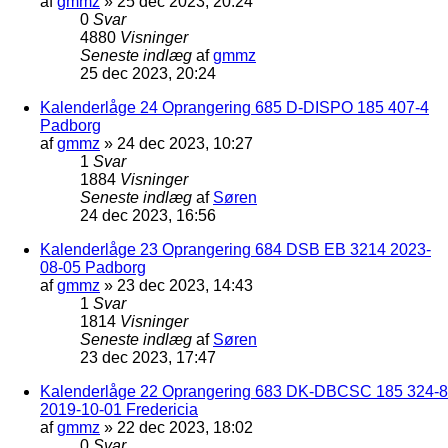
af
gmmz
»
25 dec 2023, 20:24
0
Svar
4880
Visninger
Seneste indlæg
af
gmmz
25 dec 2023, 20:24
Kalenderlåge 24 Oprangering 685 D-DISPO 185 407-4
Padborg
af
gmmz
»
24 dec 2023, 10:27
1
Svar
1884
Visninger
Seneste indlæg
af
Søren
24 dec 2023, 16:56
Kalenderlåge 23 Oprangering 684 DSB EB 3214 2023-
08-05 Padborg
af
gmmz
»
23 dec 2023, 14:43
1
Svar
1814
Visninger
Seneste indlæg
af
Søren
23 dec 2023, 17:47
Kalenderlåge 22 Oprangering 683 DK-DBCSC 185 324-8
2019-10-01 Fredericia
af
gmmz
»
22 dec 2023, 18:02
0
Svar