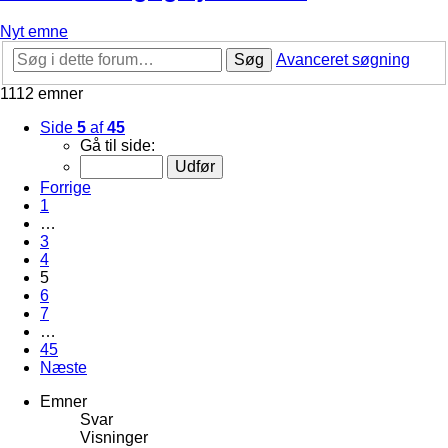
Nyt emne
Søg
Avanceret søgning
1112 emner
Side
5
af
45
Gå til side:
Forrige
1
…
3
4
5
6
7
…
45
Næste
Emner
Svar
Visninger