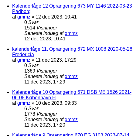
Kalenderlåge 12 Oprangering 673 MY 1146 2022-03-23
Padborg
af
gmmz
»
12 dec 2023, 10:41
0
Svar
1514
Visninger
Seneste indlæg
af
gmmz
12 dec 2023, 10:41
kalenderlåge 11, Oprangering 672 MX 1008 2020-05-28
Fredericia
af
gmmz
»
11 dec 2023, 17:29
0
Svar
1369
Visninger
Seneste indlæg
af
gmmz
11 dec 2023, 17:29
Kalenderlåge 10 Oprangering 671 DSB ME 1526 2021-
06-08 København H
af
gmmz
»
10 dec 2023, 09:33
6
Svar
1778
Visninger
Seneste indlæg
af
gmmz
11 dec 2023, 17:20
Kalenderlåge 9 Oprangering 670 EG 3103 2023-07-14