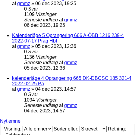
af
gmmz
»
06 dec 2023, 19:25
0
Svar
1109
Visninger
Seneste indlæg
af
gmmz
06 dec 2023, 19:25
Kalenderlåge 5 Oprangering 666 A-ÔBB 1216 239-4
2022-07-17 Prag Hbf
af
gmmz
»
05 dec 2023, 12:36
0
Svar
1136
Visninger
Seneste indlæg
af
gmmz
05 dec 2023, 12:36
kalenderlåge 4 Oprangering 665 DK-DBCSC 185 321-4
2022-02-25 Pa
af
gmmz
»
04 dec 2023, 14:57
0
Svar
1094
Visninger
Seneste indlæg
af
gmmz
04 dec 2023, 14:57
Nyt emne
Visning:
Sorter efter:
Retning: