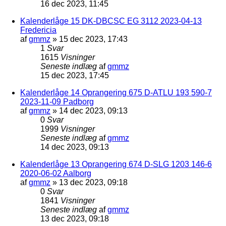
16 dec 2023, 11:45
Kalenderlåge 15 DK-DBCSC EG 3112 2023-04-13
Fredericia
af
gmmz
»
15 dec 2023, 17:43
1
Svar
1615
Visninger
Seneste indlæg
af
gmmz
15 dec 2023, 17:45
Kalenderlåge 14 Oprangering 675 D-ATLU 193 590-7
2023-11-09 Padborg
af
gmmz
»
14 dec 2023, 09:13
0
Svar
1999
Visninger
Seneste indlæg
af
gmmz
14 dec 2023, 09:13
Kalenderlåge 13 Oprangering 674 D-SLG 1203 146-6
2020-06-02 Aalborg
af
gmmz
»
13 dec 2023, 09:18
0
Svar
1841
Visninger
Seneste indlæg
af
gmmz
13 dec 2023, 09:18