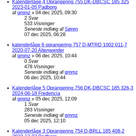
Kalenderlåge 4 Oprangering 755 DK-DBCSC 185 325
2023-01-05 Padborg
af
gmmz
»
04 dec 2025, 09:30
2
Svar
533
Visninger
Seneste indlæg
af
Søren
07 dec 2025, 06:28
kalenderlåge 6 oprangering 757 D-MTRD 1002 011-7
2020-07-20 Altenwerder
af
gmmz
»
06 dec 2025, 10:44
0
Svar
478
Visninger
Seneste indlæg
af
gmmz
06 dec 2025, 10:44
Kalenderlåge 5 Oprangering 756 DK-DBCSC 185 326-3
2024-06-18 Fredericia
af
gmmz
»
05 dec 2025, 12:09
1
Svar
283
Visninger
Seneste indlæg
af
gmmz
05 dec 2025, 12:10
Kalenderlåge 3 Oprangering 754 D-BRLL 185 408-2