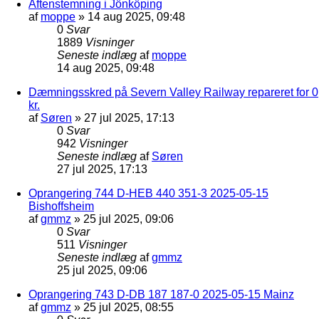
Aftenstemning i Jönköping
af
moppe
»
14 aug 2025, 09:48
0
Svar
1889
Visninger
Seneste indlæg
af
moppe
14 aug 2025, 09:48
Dæmningsskred på Severn Valley Railway repareret for 0
kr.
af
Søren
»
27 jul 2025, 17:13
0
Svar
942
Visninger
Seneste indlæg
af
Søren
27 jul 2025, 17:13
Oprangering 744 D-HEB 440 351-3 2025-05-15
Bishoffsheim
af
gmmz
»
25 jul 2025, 09:06
0
Svar
511
Visninger
Seneste indlæg
af
gmmz
25 jul 2025, 09:06
Oprangering 743 D-DB 187 187-0 2025-05-15 Mainz
af
gmmz
»
25 jul 2025, 08:55