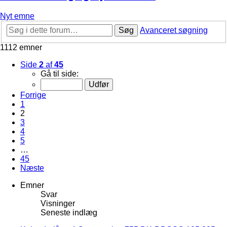
Nyt emne
Søg
Avanceret søgning
1112 emner
Side
2
af
45
Gå til side:
Forrige
1
2
3
4
5
…
45
Næste
Emner
Svar
Visninger
Seneste indlæg