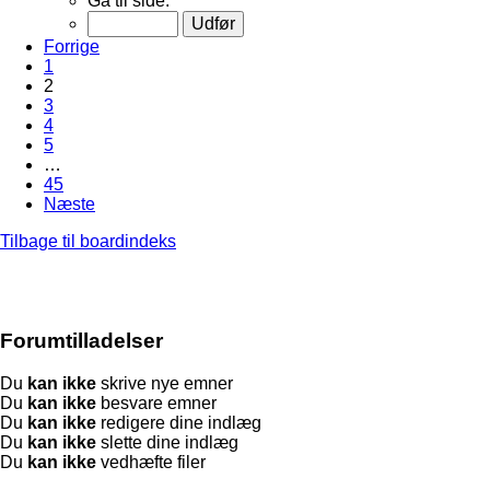
Gå til side:
Forrige
1
2
3
4
5
…
45
Næste
Tilbage til boardindeks
Forumtilladelser
Du
kan ikke
skrive nye emner
Du
kan ikke
besvare emner
Du
kan ikke
redigere dine indlæg
Du
kan ikke
slette dine indlæg
Du
kan ikke
vedhæfte filer