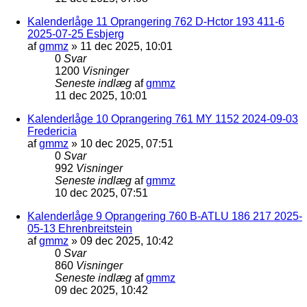
Kalenderlåge 11 Oprangering 762 D-Hctor 193 411-6
2025-07-25 Esbjerg
af
gmmz
»
11 dec 2025, 10:01
0
Svar
1200
Visninger
Seneste indlæg
af
gmmz
11 dec 2025, 10:01
Kalenderlåge 10 Oprangering 761 MY 1152 2024-09-03
Fredericia
af
gmmz
»
10 dec 2025, 07:51
0
Svar
992
Visninger
Seneste indlæg
af
gmmz
10 dec 2025, 07:51
Kalenderlåge 9 Oprangering 760 B-ATLU 186 217 2025-
05-13 Ehrenbreitstein
af
gmmz
»
09 dec 2025, 10:42
0
Svar
860
Visninger
Seneste indlæg
af
gmmz
09 dec 2025, 10:42