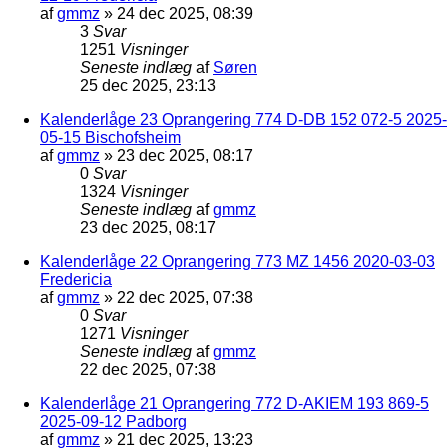
af
gmmz
»
24 dec 2025, 08:39
3
Svar
1251
Visninger
Seneste indlæg
af
Søren
25 dec 2025, 23:13
Kalenderlåge 23 Oprangering 774 D-DB 152 072-5 2025-
05-15 Bischofsheim
af
gmmz
»
23 dec 2025, 08:17
0
Svar
1324
Visninger
Seneste indlæg
af
gmmz
23 dec 2025, 08:17
Kalenderlåge 22 Oprangering 773 MZ 1456 2020-03-03
Fredericia
af
gmmz
»
22 dec 2025, 07:38
0
Svar
1271
Visninger
Seneste indlæg
af
gmmz
22 dec 2025, 07:38
Kalenderlåge 21 Oprangering 772 D-AKIEM 193 869-5
2025-09-12 Padborg
af
gmmz
»
21 dec 2025, 13:23