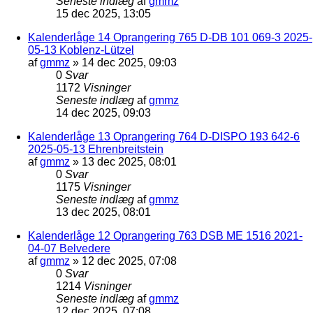
Seneste indlæg
af
gmmz
15 dec 2025, 13:05
Kalenderlåge 14 Oprangering 765 D-DB 101 069-3 2025-
05-13 Koblenz-Lützel
af
gmmz
»
14 dec 2025, 09:03
0
Svar
1172
Visninger
Seneste indlæg
af
gmmz
14 dec 2025, 09:03
Kalenderlåge 13 Oprangering 764 D-DISPO 193 642-6
2025-05-13 Ehrenbreitstein
af
gmmz
»
13 dec 2025, 08:01
0
Svar
1175
Visninger
Seneste indlæg
af
gmmz
13 dec 2025, 08:01
Kalenderlåge 12 Oprangering 763 DSB ME 1516 2021-
04-07 Belvedere
af
gmmz
»
12 dec 2025, 07:08
0
Svar
1214
Visninger
Seneste indlæg
af
gmmz
12 dec 2025, 07:08