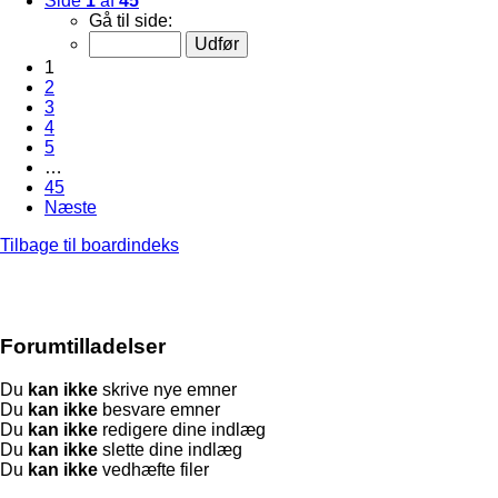
Side
1
af
45
Gå til side:
1
2
3
4
5
…
45
Næste
Tilbage til boardindeks
Forumtilladelser
Du
kan ikke
skrive nye emner
Du
kan ikke
besvare emner
Du
kan ikke
redigere dine indlæg
Du
kan ikke
slette dine indlæg
Du
kan ikke
vedhæfte filer