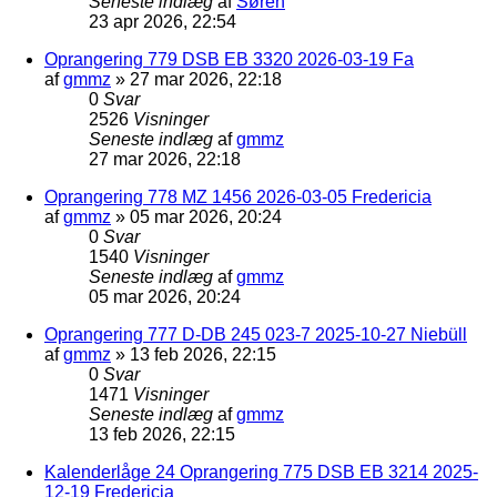
Seneste indlæg
af
Søren
23 apr 2026, 22:54
Oprangering 779 DSB EB 3320 2026-03-19 Fa
af
gmmz
»
27 mar 2026, 22:18
0
Svar
2526
Visninger
Seneste indlæg
af
gmmz
27 mar 2026, 22:18
Oprangering 778 MZ 1456 2026-03-05 Fredericia
af
gmmz
»
05 mar 2026, 20:24
0
Svar
1540
Visninger
Seneste indlæg
af
gmmz
05 mar 2026, 20:24
Oprangering 777 D-DB 245 023-7 2025-10-27 Niebüll
af
gmmz
»
13 feb 2026, 22:15
0
Svar
1471
Visninger
Seneste indlæg
af
gmmz
13 feb 2026, 22:15
Kalenderlåge 24 Oprangering 775 DSB EB 3214 2025-
12-19 Fredericia