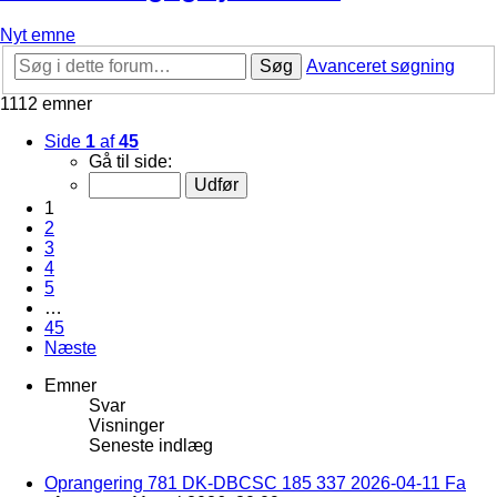
Nyt emne
Søg
Avanceret søgning
1112 emner
Side
1
af
45
Gå til side:
1
2
3
4
5
…
45
Næste
Emner
Svar
Visninger
Seneste indlæg
Oprangering 781 DK-DBCSC 185 337 2026-04-11 Fa