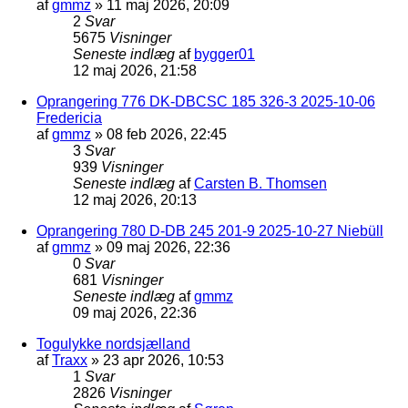
af
gmmz
»
11 maj 2026, 20:09
2
Svar
5675
Visninger
Seneste indlæg
af
bygger01
12 maj 2026, 21:58
Oprangering 776 DK-DBCSC 185 326-3 2025-10-06
Fredericia
af
gmmz
»
08 feb 2026, 22:45
3
Svar
939
Visninger
Seneste indlæg
af
Carsten B. Thomsen
12 maj 2026, 20:13
Oprangering 780 D-DB 245 201-9 2025-10-27 Niebüll
af
gmmz
»
09 maj 2026, 22:36
0
Svar
681
Visninger
Seneste indlæg
af
gmmz
09 maj 2026, 22:36
Togulykke nordsjælland
af
Traxx
»
23 apr 2026, 10:53
1
Svar
2826
Visninger