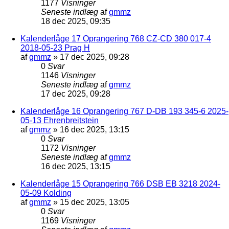
1177
Visninger
Seneste indlæg
af
gmmz
18 dec 2025, 09:35
Kalenderlåge 17 Oprangering 768 CZ-CD 380 017-4
2018-05-23 Prag H
af
gmmz
»
17 dec 2025, 09:28
0
Svar
1146
Visninger
Seneste indlæg
af
gmmz
17 dec 2025, 09:28
Kalenderlåge 16 Oprangering 767 D-DB 193 345-6 2025-
05-13 Ehrenbreitstein
af
gmmz
»
16 dec 2025, 13:15
0
Svar
1172
Visninger
Seneste indlæg
af
gmmz
16 dec 2025, 13:15
Kalenderlåge 15 Oprangering 766 DSB EB 3218 2024-
05-09 Kolding
af
gmmz
»
15 dec 2025, 13:05
0
Svar
1169
Visninger