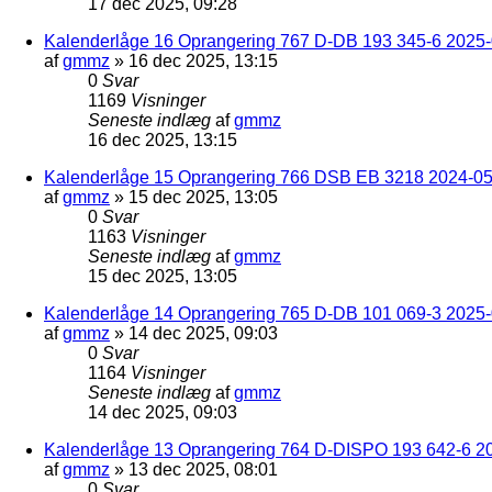
17 dec 2025, 09:28
Kalenderlåge 16 Oprangering 767 D-DB 193 345-6 2025-0
af
gmmz
»
16 dec 2025, 13:15
0
Svar
1169
Visninger
Seneste indlæg
af
gmmz
16 dec 2025, 13:15
Kalenderlåge 15 Oprangering 766 DSB EB 3218 2024-05
af
gmmz
»
15 dec 2025, 13:05
0
Svar
1163
Visninger
Seneste indlæg
af
gmmz
15 dec 2025, 13:05
Kalenderlåge 14 Oprangering 765 D-DB 101 069-3 2025-
af
gmmz
»
14 dec 2025, 09:03
0
Svar
1164
Visninger
Seneste indlæg
af
gmmz
14 dec 2025, 09:03
Kalenderlåge 13 Oprangering 764 D-DISPO 193 642-6 20
af
gmmz
»
13 dec 2025, 08:01
0
Svar