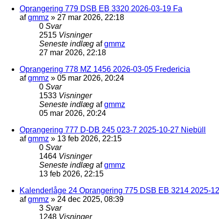
Oprangering 779 DSB EB 3320 2026-03-19 Fa
af
gmmz
»
27 mar 2026, 22:18
0
Svar
2515
Visninger
Seneste indlæg
af
gmmz
27 mar 2026, 22:18
Oprangering 778 MZ 1456 2026-03-05 Fredericia
af
gmmz
»
05 mar 2026, 20:24
0
Svar
1533
Visninger
Seneste indlæg
af
gmmz
05 mar 2026, 20:24
Oprangering 777 D-DB 245 023-7 2025-10-27 Niebüll
af
gmmz
»
13 feb 2026, 22:15
0
Svar
1464
Visninger
Seneste indlæg
af
gmmz
13 feb 2026, 22:15
Kalenderlåge 24 Oprangering 775 DSB EB 3214 2025-12-
af
gmmz
»
24 dec 2025, 08:39
3
Svar
1248
Visninger