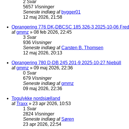
2
Svar
5657
Visninger
Seneste indlæg
af
bygger01
12 maj 2026, 21:58
Oprangering 776 DK-DBCSC 185 326-3 2025-10-06 Frede
af
gmmz
»
08 feb 2026, 22:45
3
Svar
936
Visninger
Seneste indlæg
af
Carsten B. Thomsen
12 maj 2026, 20:13
Oprangering 780 D-DB 245 201-9 2025-10-27 Niebüll
af
gmmz
»
09 maj 2026, 22:36
0
Svar
679
Visninger
Seneste indlæg
af
gmmz
09 maj 2026, 22:36
Togulykke nordsjælland
af
Traxx
»
23 apr 2026, 10:53
1
Svar
2824
Visninger
Seneste indlæg
af
Søren
23 apr 2026, 22:54