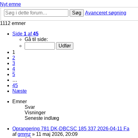
Nyt emne
Søg
Avanceret søgning
1112 emner
Side
1
af
45
Gå til side:
1
2
3
4
5
…
45
Næste
Emner
Svar
Visninger
Seneste indlæg
Oprangering 781 DK-DBCSC 185 337 2026-04-11 Fa
af
gmmz
»
11 maj 2026, 20:09