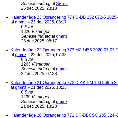
Seneste indlæg
af
Søren
25 dec 2025, 23:13
Kalenderlåge 23 Oprangering 774 D-DB 152 072-5 2025-
af
gmmz
»
23 dec 2025, 08:17
0
Svar
1320
Visninger
Seneste indlæg
af
gmmz
23 dec 2025, 08:17
Kalenderlåge 22 Oprangering 773 MZ 1456 2020-03-03 F
af
gmmz
»
22 dec 2025, 07:38
0
Svar
1263
Visninger
Seneste indlæg
af
gmmz
22 dec 2025, 07:38
Kalenderlåge 21 Oprangering 772 D-AKIEM 193 869-5 2
af
gmmz
»
21 dec 2025, 13:23
0
Svar
1239
Visninger
Seneste indlæg
af
gmmz
21 dec 2025, 13:23
Kalenderlåge 20 Oprangering 771 DK-DBCSC 185 324 -8