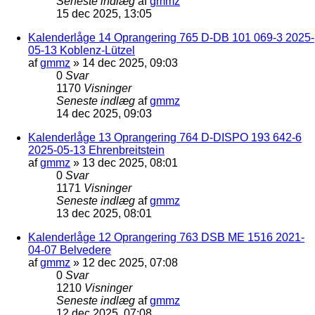
Seneste indlæg
af
gmmz
15 dec 2025, 13:05
Kalenderlåge 14 Oprangering 765 D-DB 101 069-3 2025-
05-13 Koblenz-Lützel
af
gmmz
»
14 dec 2025, 09:03
0
Svar
1170
Visninger
Seneste indlæg
af
gmmz
14 dec 2025, 09:03
Kalenderlåge 13 Oprangering 764 D-DISPO 193 642-6
2025-05-13 Ehrenbreitstein
af
gmmz
»
13 dec 2025, 08:01
0
Svar
1171
Visninger
Seneste indlæg
af
gmmz
13 dec 2025, 08:01
Kalenderlåge 12 Oprangering 763 DSB ME 1516 2021-
04-07 Belvedere
af
gmmz
»
12 dec 2025, 07:08
0
Svar
1210
Visninger
Seneste indlæg
af
gmmz
12 dec 2025, 07:08