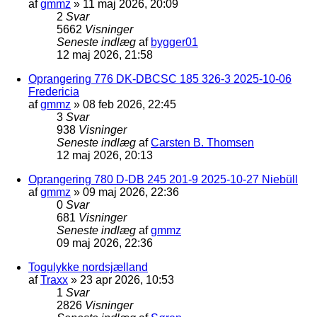
af
gmmz
»
11 maj 2026, 20:09
2
Svar
5662
Visninger
Seneste indlæg
af
bygger01
12 maj 2026, 21:58
Oprangering 776 DK-DBCSC 185 326-3 2025-10-06
Fredericia
af
gmmz
»
08 feb 2026, 22:45
3
Svar
938
Visninger
Seneste indlæg
af
Carsten B. Thomsen
12 maj 2026, 20:13
Oprangering 780 D-DB 245 201-9 2025-10-27 Niebüll
af
gmmz
»
09 maj 2026, 22:36
0
Svar
681
Visninger
Seneste indlæg
af
gmmz
09 maj 2026, 22:36
Togulykke nordsjælland
af
Traxx
»
23 apr 2026, 10:53
1
Svar
2826
Visninger