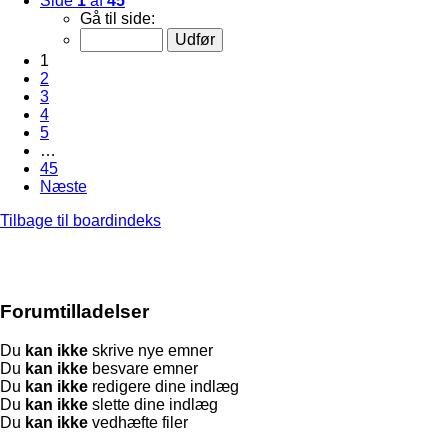
Side
1
af
45
Gå til side:
1
2
3
4
5
…
45
Næste
Tilbage til boardindeks
Forumtilladelser
Du
kan ikke
skrive nye emner
Du
kan ikke
besvare emner
Du
kan ikke
redigere dine indlæg
Du
kan ikke
slette dine indlæg
Du
kan ikke
vedhæfte filer