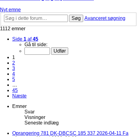
Nyt emne
Søg
Avanceret søgning
1112 emner
Side
1
af
45
Gå til side:
1
2
3
4
5
…
45
Næste
Emner
Svar
Visninger
Seneste indlæg
Oprangering 781 DK-DBCSC 185 337 2026-04-11 Fa