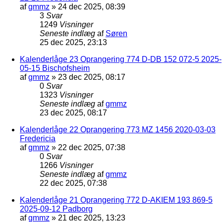
af
gmmz
»
24 dec 2025, 08:39
3
Svar
1249
Visninger
Seneste indlæg
af
Søren
25 dec 2025, 23:13
Kalenderlåge 23 Oprangering 774 D-DB 152 072-5 2025-
05-15 Bischofsheim
af
gmmz
»
23 dec 2025, 08:17
0
Svar
1323
Visninger
Seneste indlæg
af
gmmz
23 dec 2025, 08:17
Kalenderlåge 22 Oprangering 773 MZ 1456 2020-03-03
Fredericia
af
gmmz
»
22 dec 2025, 07:38
0
Svar
1266
Visninger
Seneste indlæg
af
gmmz
22 dec 2025, 07:38
Kalenderlåge 21 Oprangering 772 D-AKIEM 193 869-5
2025-09-12 Padborg
af
gmmz
»
21 dec 2025, 13:23