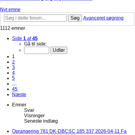
Nyt emne
Søg
Avanceret søgning
1112 emner
Side
1
af
45
Gå til side:
1
2
3
4
5
…
45
Næste
Emner
Svar
Visninger
Seneste indlæg
Oprangering 781 DK-DBCSC 185 337 2026-04-11 Fa