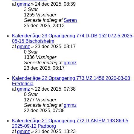
af
gmmz
»
24 dec 2025, 08:39
3
Svar
1255
Visninger
Seneste indlæg
af
Søren
25 dec 2025, 23:13
Kalenderlåge 23 Oprangering 774 D-DB 152 072-5 2025-
05-15 Bischofsheim
af
gmmz
»
23 dec 2025, 08:17
0
Svar
1336
Visninger
Seneste indlæg
af
gmmz
23 dec 2025, 08:17
Kalenderlåge 22 Oprangering 773 MZ 1456 2020-03-03
Fredericia
af
gmmz
»
22 dec 2025, 07:38
0
Svar
1277
Visninger
Seneste indlæg
af
gmmz
22 dec 2025, 07:38
Kalenderlåge 21 Oprangering 772 D-AKIEM 193 869-5
2025-09-12 Padborg
af
gmmz
»
21 dec 2025, 13:23