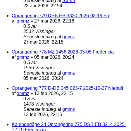
Seneste indlæg
af
Søren
23 apr 2026, 22:54
Oprangering 779 DSB EB 3320 2026-03-19 Fa
af
gmmz
»
27 mar 2026, 22:18
0
Svar
2532
Visninger
Seneste indlæg
af
gmmz
27 mar 2026, 22:18
Oprangering 778 MZ 1456 2026-03-05 Fredericia
af
gmmz
»
05 mar 2026, 20:24
0
Svar
1556
Visninger
Seneste indlæg
af
gmmz
05 mar 2026, 20:24
Oprangering 777 D-DB 245 023-7 2025-10-27 Niebüll
af
gmmz
»
13 feb 2026, 22:15
0
Svar
1478
Visninger
Seneste indlæg
af
gmmz
13 feb 2026, 22:15
Kalenderlåge 24 Oprangering 775 DSB EB 3214 2025-
12-19 Fredericia