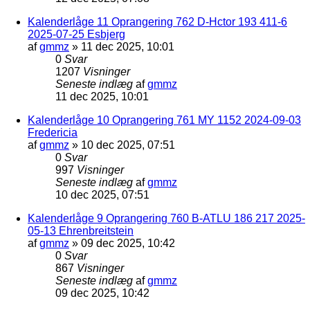
Kalenderlåge 11 Oprangering 762 D-Hctor 193 411-6
2025-07-25 Esbjerg
af
gmmz
»
11 dec 2025, 10:01
0
Svar
1207
Visninger
Seneste indlæg
af
gmmz
11 dec 2025, 10:01
Kalenderlåge 10 Oprangering 761 MY 1152 2024-09-03
Fredericia
af
gmmz
»
10 dec 2025, 07:51
0
Svar
997
Visninger
Seneste indlæg
af
gmmz
10 dec 2025, 07:51
Kalenderlåge 9 Oprangering 760 B-ATLU 186 217 2025-
05-13 Ehrenbreitstein
af
gmmz
»
09 dec 2025, 10:42
0
Svar
867
Visninger
Seneste indlæg
af
gmmz
09 dec 2025, 10:42