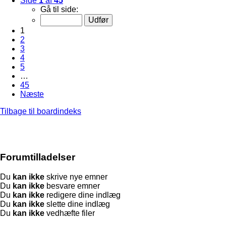
Side
1
af
45
Gå til side:
1
2
3
4
5
…
45
Næste
Tilbage til boardindeks
Forumtilladelser
Du
kan ikke
skrive nye emner
Du
kan ikke
besvare emner
Du
kan ikke
redigere dine indlæg
Du
kan ikke
slette dine indlæg
Du
kan ikke
vedhæfte filer