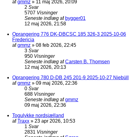
af
gmmz
»
11 maj 2026, 20:09
2
Svar
5707
Visninger
Seneste indlæg
af
bygger01
12 maj 2026, 21:58
Oprangering 776 DK-DBCSC 185 326-3 2025-10-06
Fredericia
af
gmmz
»
08 feb 2026, 22:45
3
Svar
950
Visninger
Seneste indlæg
af
Carsten B. Thomsen
12 maj 2026, 20:13
Oprangering 780 D-DB 245 201-9 2025-10-27 Niebüll
af
gmmz
»
09 maj 2026, 22:36
0
Svar
688
Visninger
Seneste indlæg
af
gmmz
09 maj 2026, 22:36
Togulykke nordsjælland
af
Traxx
»
23 apr 2026, 10:53
1
Svar
2831
Visninger