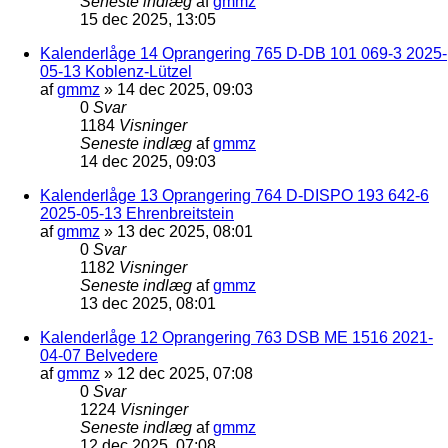
Seneste indlæg
af
gmmz
15 dec 2025, 13:05
Kalenderlåge 14 Oprangering 765 D-DB 101 069-3 2025-
05-13 Koblenz-Lützel
af
gmmz
»
14 dec 2025, 09:03
0
Svar
1184
Visninger
Seneste indlæg
af
gmmz
14 dec 2025, 09:03
Kalenderlåge 13 Oprangering 764 D-DISPO 193 642-6
2025-05-13 Ehrenbreitstein
af
gmmz
»
13 dec 2025, 08:01
0
Svar
1182
Visninger
Seneste indlæg
af
gmmz
13 dec 2025, 08:01
Kalenderlåge 12 Oprangering 763 DSB ME 1516 2021-
04-07 Belvedere
af
gmmz
»
12 dec 2025, 07:08
0
Svar
1224
Visninger
Seneste indlæg
af
gmmz
12 dec 2025, 07:08