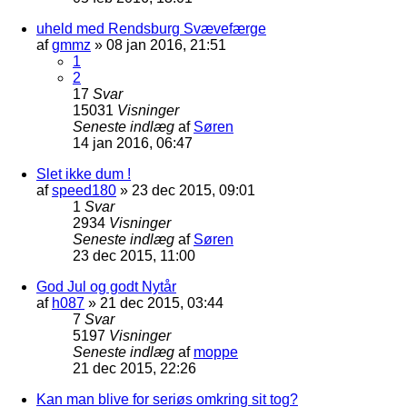
uheld med Rendsburg Svævefærge
af
gmmz
»
08 jan 2016, 21:51
1
2
17
Svar
15031
Visninger
Seneste indlæg
af
Søren
14 jan 2016, 06:47
Slet ikke dum !
af
speed180
»
23 dec 2015, 09:01
1
Svar
2934
Visninger
Seneste indlæg
af
Søren
23 dec 2015, 11:00
God Jul og godt Nytår
af
h087
»
21 dec 2015, 03:44
7
Svar
5197
Visninger
Seneste indlæg
af
moppe
21 dec 2015, 22:26
Kan man blive for seriøs omkring sit tog?