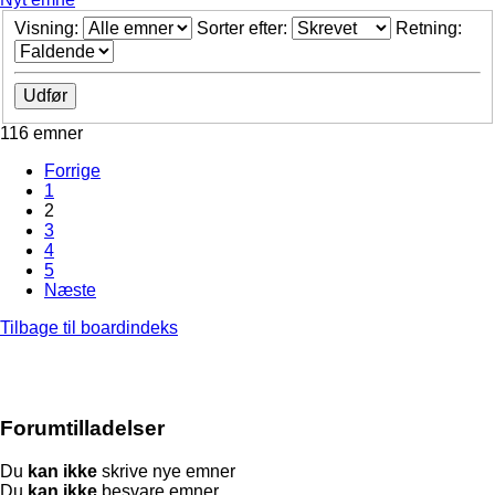
Visning:
Sorter efter:
Retning:
116 emner
Forrige
1
2
3
4
5
Næste
Tilbage til boardindeks
Forumtilladelser
Du
kan ikke
skrive nye emner
Du
kan ikke
besvare emner