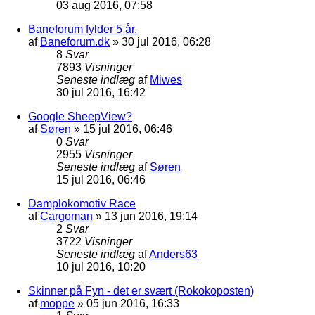
03 aug 2016, 07:58
Baneforum fylder 5 år.
af
Baneforum.dk
»
30 jul 2016, 06:28
8
Svar
7893
Visninger
Seneste indlæg
af
Miwes
30 jul 2016, 16:42
Google SheepView?
af
Søren
»
15 jul 2016, 06:46
0
Svar
2955
Visninger
Seneste indlæg
af
Søren
15 jul 2016, 06:46
Damplokomotiv Race
af
Cargoman
»
13 jun 2016, 19:14
2
Svar
3722
Visninger
Seneste indlæg
af
Anders63
10 jul 2016, 10:20
Skinner på Fyn - det er svært (Rokokoposten)
af
moppe
»
05 jun 2016, 16:33