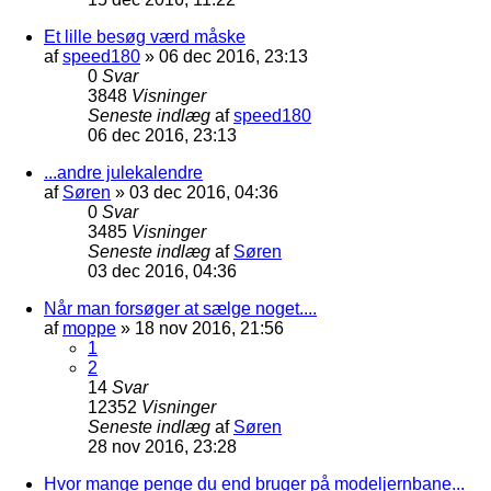
Et lille besøg værd måske
af
speed180
»
06 dec 2016, 23:13
0
Svar
3848
Visninger
Seneste indlæg
af
speed180
06 dec 2016, 23:13
...andre julekalendre
af
Søren
»
03 dec 2016, 04:36
0
Svar
3485
Visninger
Seneste indlæg
af
Søren
03 dec 2016, 04:36
Når man forsøger at sælge noget....
af
moppe
»
18 nov 2016, 21:56
1
2
14
Svar
12352
Visninger
Seneste indlæg
af
Søren
28 nov 2016, 23:28
Hvor mange penge du end bruger på modeljernbane...