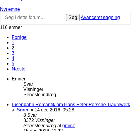
Nyt emne
Søg
Avanceret søgning
116 emner
Forrige
1
2
3
4
5
Næste
Emner
Svar
Visninger
Seneste indlæg
Eisenbahn Romantik om Hans Peter Porsche Traumwerk
af
Søren
»
14 dec 2016, 05:28
8
Svar
8372
Visninger
Seneste indlæg
af
gmmz
15 dec 2016, 11:22