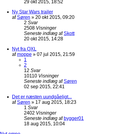
29 okt 2015, 18:52
Ny Star Wars trailer
af
Søren
»
20 okt 2015, 09:20
2
Svar
2508
Visninger
Seneste indlæg
af
Skott
20 okt 2015, 14:28
Nyt fra QXL
af
moppe
»
07 jul 2015, 21:59
1
2
12
Svar
10110
Visninger
Seneste indlæg
af
Søren
02 sep 2015, 22:41
Det er næsten uundgåeligt...
af
Søren
»
17 aug 2015, 18:23
1
Svar
2402
Visninger
Seneste indlæg
af
bygger01
18 aug 2015, 10:04
Nyt emne