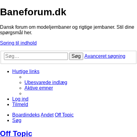
Baneforum.dk
Dansk forum om modeljernbaner og rigtige jernbaner. Stil dine
spørgsmål her.
Spring til indhold
Søg
Avanceret søgning
Hurtige links
Ubesvarede indlæg
Aktive emner
Log ind
Tilmeld
Boardindeks
Andet
Off Topic
Søg
Off Topic