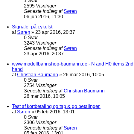
1
Svar
2595
Visninger
Seneste indlæg
af
Søren
06 jun 2016, 11:30
Signaler på cykelsti
af
Søren
»
23 apr 2016, 20:37
0
Svar
3243
Visninger
Seneste indlæg
af
Søren
23 apr 2016, 20:37
www.modellbahnshop-baumann.de - N and H0 items 2nd
hand
af
Christian Baumann
»
26 mar 2016, 10:05
0
Svar
2754
Visninger
Seneste indlæg
af
Christian Baumann
26 mar 2016, 10:05
Test af kortbetaling og tap & go betalinger.
af
Søren
»
05 feb 2016, 13:01
0
Svar
2306
Visninger
Seneste indlæg
af
Søren
05 feb 2016, 13:01