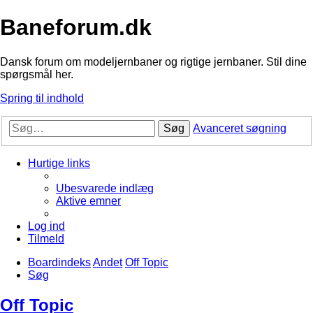
Baneforum.dk
Dansk forum om modeljernbaner og rigtige jernbaner. Stil dine
spørgsmål her.
Spring til indhold
Søg
Avanceret søgning
Hurtige links
Ubesvarede indlæg
Aktive emner
Log ind
Tilmeld
Boardindeks
Andet
Off Topic
Søg
Off Topic