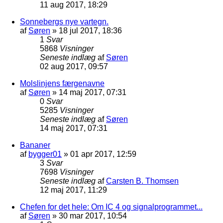
11 aug 2017, 18:29
Sonnebergs nye vartegn.
af
Søren
»
18 jul 2017, 18:36
1
Svar
5868
Visninger
Seneste indlæg
af
Søren
02 aug 2017, 09:57
Molslinjens færgenavne
af
Søren
»
14 maj 2017, 07:31
0
Svar
5285
Visninger
Seneste indlæg
af
Søren
14 maj 2017, 07:31
Bananer
af
bygger01
»
01 apr 2017, 12:59
3
Svar
7698
Visninger
Seneste indlæg
af
Carsten B. Thomsen
12 maj 2017, 11:29
Chefen for det hele: Om IC 4 og signalprogrammet...
af
Søren
»
30 mar 2017, 10:54