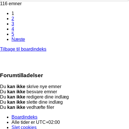
116 emner
1
2
3
4
5
Næste
Tilbage til boardindeks
Forumtilladelser
Du
kan ikke
skrive nye emner
Du
kan ikke
besvare emner
Du
kan ikke
redigere dine indlæg
Du
kan ikke
slette dine indlæg
Du
kan ikke
vedhæfte filer
Boardindeks
Alle tider er
UTC+02:00
Slet cookies