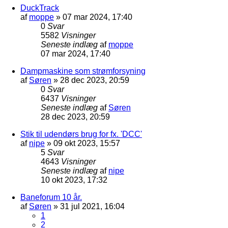
DuckTrack
af
moppe
»
07 mar 2024, 17:40
0
Svar
5582
Visninger
Seneste indlæg
af
moppe
07 mar 2024, 17:40
Dampmaskine som strømforsyning
af
Søren
»
28 dec 2023, 20:59
0
Svar
6437
Visninger
Seneste indlæg
af
Søren
28 dec 2023, 20:59
Stik til udendørs brug for fx. 'DCC'
af
nipe
»
09 okt 2023, 15:57
5
Svar
4643
Visninger
Seneste indlæg
af
nipe
10 okt 2023, 17:32
Baneforum 10 år.
af
Søren
»
31 jul 2021, 16:04
1
2