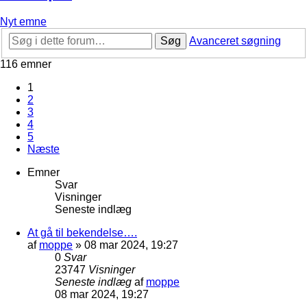
Nyt emne
Søg
Avanceret søgning
116 emner
1
2
3
4
5
Næste
Emner
Svar
Visninger
Seneste indlæg
At gå til bekendelse….
af
moppe
»
08 mar 2024, 19:27
0
Svar
23747
Visninger
Seneste indlæg
af
moppe
08 mar 2024, 19:27