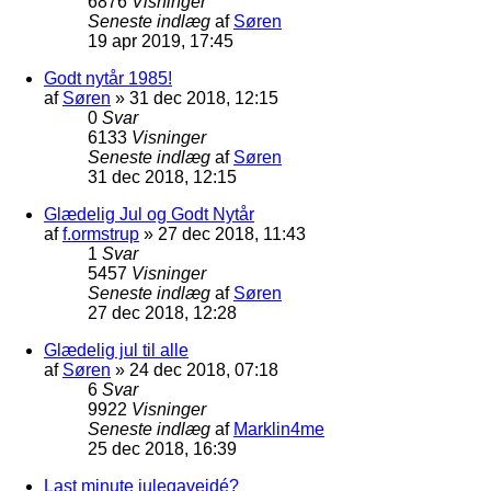
6876
Visninger
Seneste indlæg
af
Søren
19 apr 2019, 17:45
Godt nytår 1985!
af
Søren
»
31 dec 2018, 12:15
0
Svar
6133
Visninger
Seneste indlæg
af
Søren
31 dec 2018, 12:15
Glædelig Jul og Godt Nytår
af
f.ormstrup
»
27 dec 2018, 11:43
1
Svar
5457
Visninger
Seneste indlæg
af
Søren
27 dec 2018, 12:28
Glædelig jul til alle
af
Søren
»
24 dec 2018, 07:18
6
Svar
9922
Visninger
Seneste indlæg
af
Marklin4me
25 dec 2018, 16:39
Last minute julegaveidé?