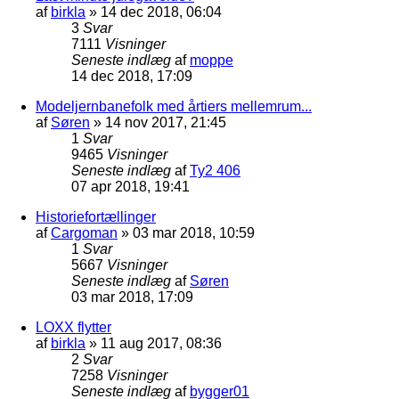
af
birkla
»
14 dec 2018, 06:04
3
Svar
7111
Visninger
Seneste indlæg
af
moppe
14 dec 2018, 17:09
Modeljernbanefolk med årtiers mellemrum...
af
Søren
»
14 nov 2017, 21:45
1
Svar
9465
Visninger
Seneste indlæg
af
Ty2 406
07 apr 2018, 19:41
Historiefortællinger
af
Cargoman
»
03 mar 2018, 10:59
1
Svar
5667
Visninger
Seneste indlæg
af
Søren
03 mar 2018, 17:09
LOXX flytter
af
birkla
»
11 aug 2017, 08:36
2
Svar
7258
Visninger
Seneste indlæg
af
bygger01