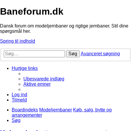
Baneforum.dk
Dansk forum om modeljernbaner og rigtige jernbaner. Stil dine
spørgsmål her.
Spring til indhold
Søg
Avanceret søgning
Hurtige links
Ubesvarede indlæg
Aktive emner
Log ind
Tilmeld
Boardindeks
Modeljernbaner
Køb, salg, bytte og
arrangementer
Søg