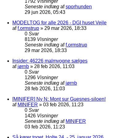
1792
Visninger
Seneste indlæg
af
sporhunden
29 jun 2026, 05:43
MODELTOG for alle 2026 - DGI huset Vejle
af
f.ormstrup
»
29 mar 2026, 18:33
0
Svar
8139
Visninger
Seneste indlæg
af
f.ormstrup
29 mar 2026, 18:33
Insider: 46226 malmvogne sælges
af
jørnb
»
28 feb 2026, 11:03
0
Svar
1296
Visninger
Seneste indlæg
af
jørnb
28 feb 2026, 11:03
[MINIFER] Ny N: Mont sur Guesnes-siloen!
af
MINIFER
»
03 feb 2026, 11:23
0
Svar
1426
Visninger
Seneste indlæg
af
MINIFER
03 feb 2026, 11:23
Så kører toget, Holte 24. - 25. januar 2026