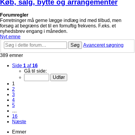
Køb, salg, bytte og arrangementer
Forumregler
Forretninger må gerne lægge indlæg ind med tilbud, men
forsøg at begræns det til en fornuftig frekvens. F.eks. et
nyhedsbrev engang i måneden.
Nyt emne
Søg
Avanceret søgning
389 emner
Side
1
af
16
Gå til side:
1
2
3
4
5
…
16
Næste
Emner