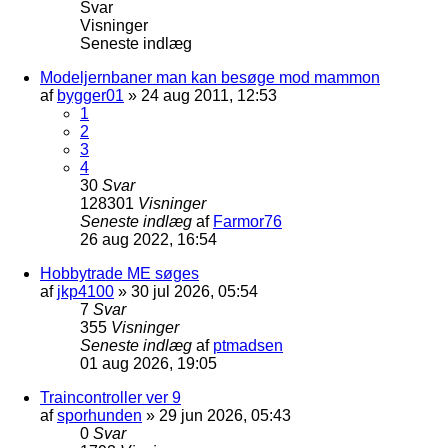
Svar
Visninger
Seneste indlæg
Modeljernbaner man kan besøge mod mammon
af
bygger01
»
24 aug 2011, 12:53
1
2
3
4
30
Svar
128301
Visninger
Seneste indlæg
af
Farmor76
26 aug 2022, 16:54
Hobbytrade ME søges
af
jkp4100
»
30 jul 2026, 05:54
7
Svar
355
Visninger
Seneste indlæg
af
ptmadsen
01 aug 2026, 19:05
Traincontroller ver 9
af
sporhunden
»
29 jun 2026, 05:43
0
Svar