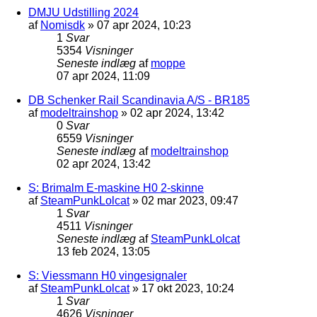
DMJU Udstilling 2024
af
Nomisdk
»
07 apr 2024, 10:23
1
Svar
5354
Visninger
Seneste indlæg
af
moppe
07 apr 2024, 11:09
DB Schenker Rail Scandinavia A/S - BR185
af
modeltrainshop
»
02 apr 2024, 13:42
0
Svar
6559
Visninger
Seneste indlæg
af
modeltrainshop
02 apr 2024, 13:42
S: Brimalm E-maskine H0 2-skinne
af
SteamPunkLolcat
»
02 mar 2023, 09:47
1
Svar
4511
Visninger
Seneste indlæg
af
SteamPunkLolcat
13 feb 2024, 13:05
S: Viessmann H0 vingesignaler
af
SteamPunkLolcat
»
17 okt 2023, 10:24
1
Svar
4626
Visninger