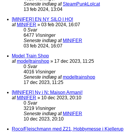
Seneste indlæg
af
SteamPunkLolcat
13 feb 2024, 13:04
[MINIFER] EN NY SILO I HO!
af
MINIFER
»
03 feb 2024, 16:07
0
Svar
6477
Visninger
Seneste indlæg
af
MINIFER
03 feb 2024, 16:07
Model Train Shop
af
modeltrainshop
»
17 dec 2023, 11:25
0
Svar
4016
Visninger
Seneste indlæg
af
modeltrainshop
17 dec 2023, 11:25
[MINIFER] Ny i N: Maison Armani!
af
MINIFER
»
10 dec 2023, 20:10
0
Svar
3219
Visninger
Seneste indlæg
af
MINIFER
10 dec 2023, 20:10
Roco/Fleischmann med Z21, Hobbymesse i Kjellerup