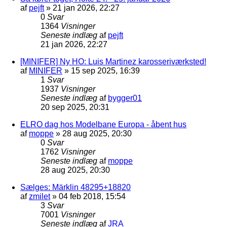
af
pejft
»
21 jan 2026, 22:27
0
Svar
1364
Visninger
Seneste indlæg
af
pejft
21 jan 2026, 22:27
[MINIFER] Ny HO: Luis Martinez karosseriværksted!
af
MINIFER
»
15 sep 2025, 16:39
1
Svar
1937
Visninger
Seneste indlæg
af
bygger01
20 sep 2025, 20:31
ELRO dag hos Modelbane Europa - åbent hus
af
moppe
»
28 aug 2025, 20:30
0
Svar
1762
Visninger
Seneste indlæg
af
moppe
28 aug 2025, 20:30
Sælges: Märklin 48295+18820
af
zmilet
»
04 feb 2018, 15:54
3
Svar
7001
Visninger
Seneste indlæg
af
JRA