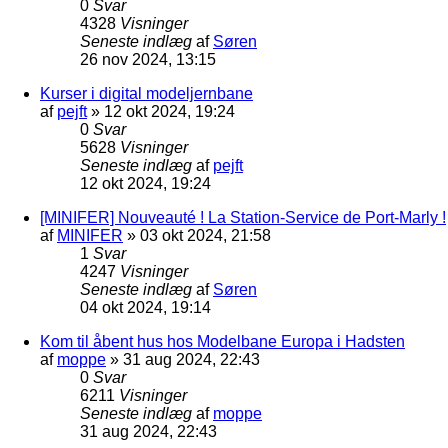
0
Svar
4328
Visninger
Seneste indlæg
af
Søren
26 nov 2024, 13:15
Kurser i digital modeljernbane
af
pejft
»
12 okt 2024, 19:24
0
Svar
5628
Visninger
Seneste indlæg
af
pejft
12 okt 2024, 19:24
[MINIFER] Nouveauté ! La Station-Service de Port-Marly !
af
MINIFER
»
03 okt 2024, 21:58
1
Svar
4247
Visninger
Seneste indlæg
af
Søren
04 okt 2024, 19:14
Kom til åbent hus hos Modelbane Europa i Hadsten
af
moppe
»
31 aug 2024, 22:43
0
Svar
6211
Visninger
Seneste indlæg
af
moppe
31 aug 2024, 22:43