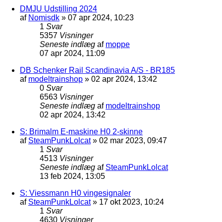
DMJU Udstilling 2024
af
Nomisdk
»
07 apr 2024, 10:23
1
Svar
5357
Visninger
Seneste indlæg
af
moppe
07 apr 2024, 11:09
DB Schenker Rail Scandinavia A/S - BR185
af
modeltrainshop
»
02 apr 2024, 13:42
0
Svar
6563
Visninger
Seneste indlæg
af
modeltrainshop
02 apr 2024, 13:42
S: Brimalm E-maskine H0 2-skinne
af
SteamPunkLolcat
»
02 mar 2023, 09:47
1
Svar
4513
Visninger
Seneste indlæg
af
SteamPunkLolcat
13 feb 2024, 13:05
S: Viessmann H0 vingesignaler
af
SteamPunkLolcat
»
17 okt 2023, 10:24
1
Svar
4630
Visninger