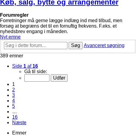
Køb, salg, bytte og arrangementer
Forumregler
Forretninger må gerne lægge indlæg ind med tilbud, men
forsøg at begræns det til en fornuftig frekvens. F.eks. et
nyhedsbrev engang i måneden.
Nyt emne
Søg
Avanceret søgning
389 emner
Side
1
af
16
Gå til side:
1
2
3
4
5
…
16
Næste
Emner