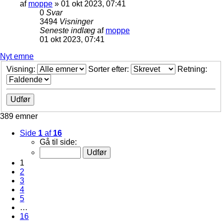
af
moppe
»
01 okt 2023, 07:41
0
Svar
3494
Visninger
Seneste indlæg
af
moppe
01 okt 2023, 07:41
Nyt emne
Visning:
Sorter efter:
Retning:
389 emner
Side
1
af
16
Gå til side:
1
2
3
4
5
…
16