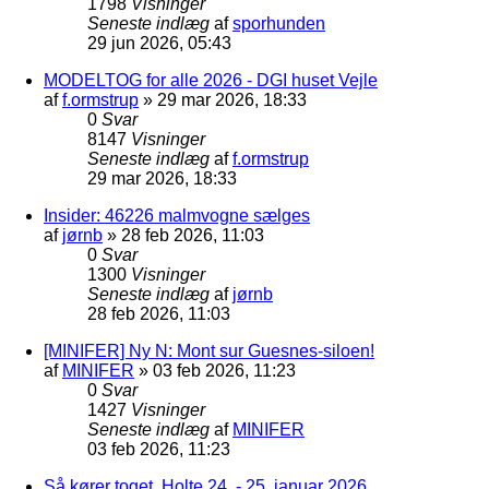
1798
Visninger
Seneste indlæg
af
sporhunden
29 jun 2026, 05:43
MODELTOG for alle 2026 - DGI huset Vejle
af
f.ormstrup
»
29 mar 2026, 18:33
0
Svar
8147
Visninger
Seneste indlæg
af
f.ormstrup
29 mar 2026, 18:33
Insider: 46226 malmvogne sælges
af
jørnb
»
28 feb 2026, 11:03
0
Svar
1300
Visninger
Seneste indlæg
af
jørnb
28 feb 2026, 11:03
[MINIFER] Ny N: Mont sur Guesnes-siloen!
af
MINIFER
»
03 feb 2026, 11:23
0
Svar
1427
Visninger
Seneste indlæg
af
MINIFER
03 feb 2026, 11:23
Så kører toget, Holte 24. - 25. januar 2026