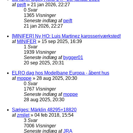
af
pejft
»
21 jan 2026, 22:27
0
Svar
1365
Visninger
Seneste indlæg
af
pejft
21 jan 2026, 22:27
[MINIFER] Ny HO: Luis Martinez karosseriværksted!
af
MINIFER
»
15 sep 2025, 16:39
1
Svar
1939
Visninger
Seneste indlæg
af
bygger01
20 sep 2025, 20:31
ELRO dag hos Modelbane Europa - åbent hus
af
moppe
»
28 aug 2025, 20:30
0
Svar
1767
Visninger
Seneste indlæg
af
moppe
28 aug 2025, 20:30
Sælges: Märklin 48295+18820
af
zmilet
»
04 feb 2018, 15:54
3
Svar
7006
Visninger
Seneste indlæg
af
JRA