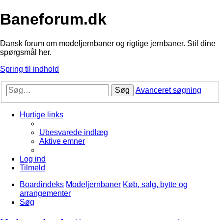
Baneforum.dk
Dansk forum om modeljernbaner og rigtige jernbaner. Stil dine
spørgsmål her.
Spring til indhold
Søg
Avanceret søgning
Hurtige links
Ubesvarede indlæg
Aktive emner
Log ind
Tilmeld
Boardindeks
Modeljernbaner
Køb, salg, bytte og
arrangementer
Søg