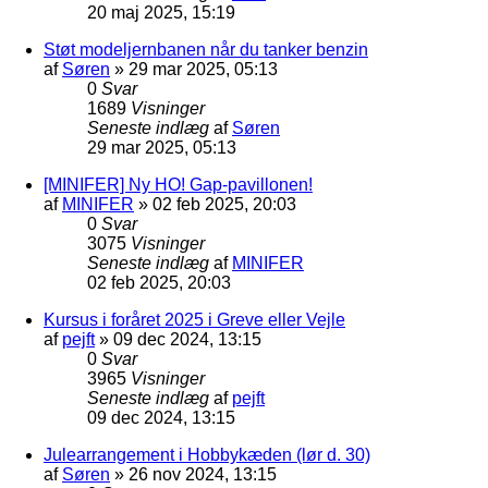
20 maj 2025, 15:19
Støt modeljernbanen når du tanker benzin
af
Søren
»
29 mar 2025, 05:13
0
Svar
1689
Visninger
Seneste indlæg
af
Søren
29 mar 2025, 05:13
[MINIFER] Ny HO! Gap-pavillonen!
af
MINIFER
»
02 feb 2025, 20:03
0
Svar
3075
Visninger
Seneste indlæg
af
MINIFER
02 feb 2025, 20:03
Kursus i foråret 2025 i Greve eller Vejle
af
pejft
»
09 dec 2024, 13:15
0
Svar
3965
Visninger
Seneste indlæg
af
pejft
09 dec 2024, 13:15
Julearrangement i Hobbykæden (lør d. 30)
af
Søren
»
26 nov 2024, 13:15