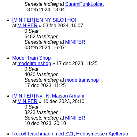
Seneste indlæg
af
SteamPunkLolcat
13 feb 2024, 13:04
[MINIFER] EN NY SILO I HO!
af
MINIFER
»
03 feb 2024, 16:07
0
Svar
6482
Visninger
Seneste indlæg
af
MINIFER
03 feb 2024, 16:07
Model Train Shop
af
modeltrainshop
»
17 dec 2023, 11:25
0
Svar
4020
Visninger
Seneste indlæg
af
modeltrainshop
17 dec 2023, 11:25
[MINIFER] Ny i N: Maison Armani!
af
MINIFER
»
10 dec 2023, 20:10
0
Svar
3223
Visninger
Seneste indlæg
af
MINIFER
10 dec 2023, 20:10
Roco/Fleischmann med Z21, Hobbymesse i Kjellerup