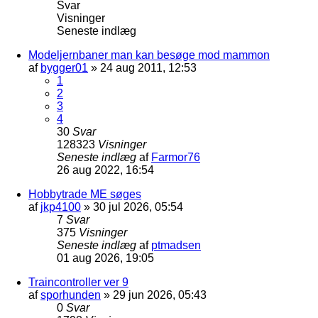
Svar
Visninger
Seneste indlæg
Modeljernbaner man kan besøge mod mammon
af
bygger01
»
24 aug 2011, 12:53
1
2
3
4
30
Svar
128323
Visninger
Seneste indlæg
af
Farmor76
26 aug 2022, 16:54
Hobbytrade ME søges
af
jkp4100
»
30 jul 2026, 05:54
7
Svar
375
Visninger
Seneste indlæg
af
ptmadsen
01 aug 2026, 19:05
Traincontroller ver 9
af
sporhunden
»
29 jun 2026, 05:43
0
Svar