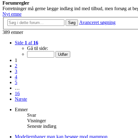
Forumregler
Forretninger må gerne lægge indlæg ind med tilbud, men forsøg at beg
Nyt emne
Avanceret søgning
Søg
389 emner
Side
1
af
16
Gå til side:
1
2
3
4
5
…
16
Næste
Emner
Svar
Visninger
Seneste indlæg
Modeljernbaner man kan besøge mod mammon