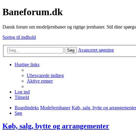
Baneforum.dk
Dansk forum om modeljernbaner og rigtige jernbaner. Stil dine spørgs
Spring til indhold
Avanceret søgning
Søg
Hurtige links
Ubesvarede indlæg
Aktive emner
Log ind
Tilmeld
Boardindeks
Modeljernbaner
Køb, salg, bytte og arrangemente
Søg
Køb, salg, bytte og arrangementer