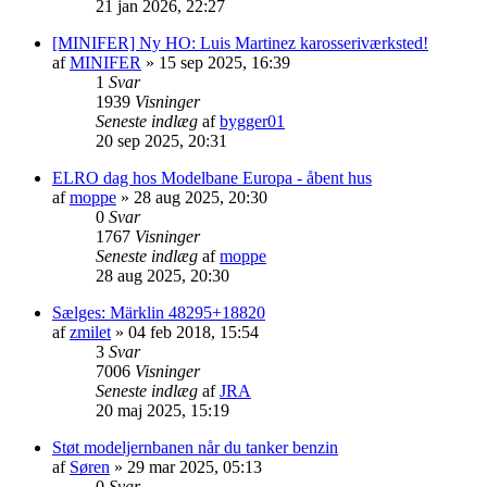
21 jan 2026, 22:27
[MINIFER] Ny HO: Luis Martinez karosseriværksted!
af
MINIFER
»
15 sep 2025, 16:39
1
Svar
1939
Visninger
Seneste indlæg
af
bygger01
20 sep 2025, 20:31
ELRO dag hos Modelbane Europa - åbent hus
af
moppe
»
28 aug 2025, 20:30
0
Svar
1767
Visninger
Seneste indlæg
af
moppe
28 aug 2025, 20:30
Sælges: Märklin 48295+18820
af
zmilet
»
04 feb 2018, 15:54
3
Svar
7006
Visninger
Seneste indlæg
af
JRA
20 maj 2025, 15:19
Støt modeljernbanen når du tanker benzin
af
Søren
»
29 mar 2025, 05:13
0
Svar