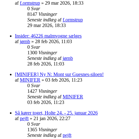
af
f.ormstrup
»
29 mar 2026, 18:33
0
Svar
8147
Visninger
Seneste indlæg
af
f.ormstrup
29 mar 2026, 18:33
Insider: 46226 malmvogne sælges
af
jørnb
»
28 feb 2026, 11:03
0
Svar
1300
Visninger
Seneste indlæg
af
jørnb
28 feb 2026, 11:03
[MINIFER] Ny N: Mont sur Guesnes-siloen!
af
MINIFER
»
03 feb 2026, 11:23
0
Svar
1427
Visninger
Seneste indlæg
af
MINIFER
03 feb 2026, 11:23
Så kører toget, Holte 24. - 25. januar 2026
af
pejft
»
21 jan 2026, 22:27
0
Svar
1365
Visninger
Seneste indlæg
af
pejft