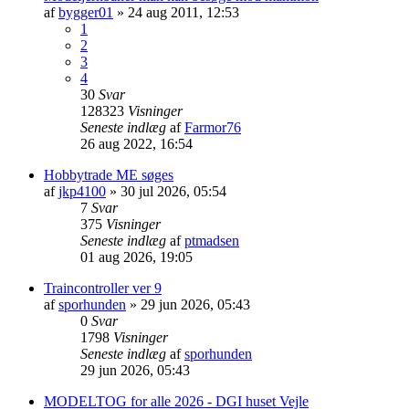
af
bygger01
»
24 aug 2011, 12:53
1
2
3
4
30
Svar
128323
Visninger
Seneste indlæg
af
Farmor76
26 aug 2022, 16:54
Hobbytrade ME søges
af
jkp4100
»
30 jul 2026, 05:54
7
Svar
375
Visninger
Seneste indlæg
af
ptmadsen
01 aug 2026, 19:05
Traincontroller ver 9
af
sporhunden
»
29 jun 2026, 05:43
0
Svar
1798
Visninger
Seneste indlæg
af
sporhunden
29 jun 2026, 05:43
MODELTOG for alle 2026 - DGI huset Vejle