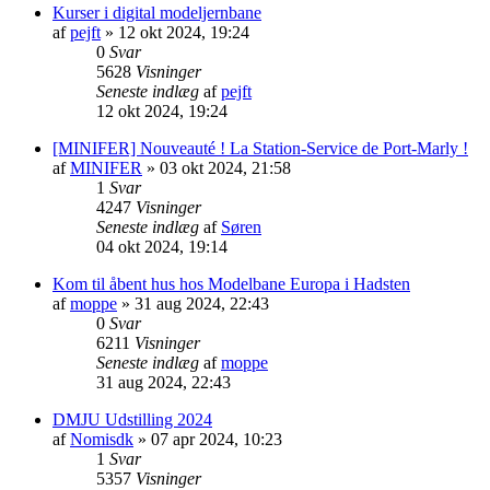
Kurser i digital modeljernbane
af
pejft
»
12 okt 2024, 19:24
0
Svar
5628
Visninger
Seneste indlæg
af
pejft
12 okt 2024, 19:24
[MINIFER] Nouveauté ! La Station-Service de Port-Marly !
af
MINIFER
»
03 okt 2024, 21:58
1
Svar
4247
Visninger
Seneste indlæg
af
Søren
04 okt 2024, 19:14
Kom til åbent hus hos Modelbane Europa i Hadsten
af
moppe
»
31 aug 2024, 22:43
0
Svar
6211
Visninger
Seneste indlæg
af
moppe
31 aug 2024, 22:43
DMJU Udstilling 2024
af
Nomisdk
»
07 apr 2024, 10:23
1
Svar
5357
Visninger