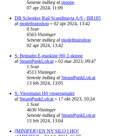
Seneste indlæg
af
moppe
07 apr 2024, 11:09
DB Schenker Rail Scandinavia A/S - BR185
af
modeltrainshop
»
02 apr 2024, 13:42
0
Svar
6563
Visninger
Seneste indlæg
af
modeltrainshop
02 apr 2024, 13:42
S: Brimalm E-maskine H0 2-skinne
af
SteamPunkLolcat
»
02 mar 2023, 09:47
1
Svar
4513
Visninger
Seneste indlæg
af
SteamPunkLolcat
13 feb 2024, 13:05
S: Viessmann H0 vingesignaler
af
SteamPunkLolcat
»
17 okt 2023, 10:24
1
Svar
4630
Visninger
Seneste indlæg
af
SteamPunkLolcat
13 feb 2024, 13:04
[MINIFER] EN NY SILO I HO!