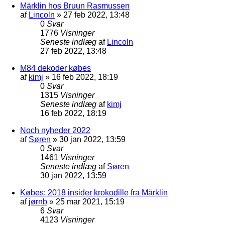
Märklin hos Bruun Rasmussen
af
Lincoln
»
27 feb 2022, 13:48
0
Svar
1776
Visninger
Seneste indlæg
af
Lincoln
27 feb 2022, 13:48
M84 dekoder købes
af
kimj
»
16 feb 2022, 18:19
0
Svar
1315
Visninger
Seneste indlæg
af
kimj
16 feb 2022, 18:19
Noch nyheder 2022
af
Søren
»
30 jan 2022, 13:59
0
Svar
1461
Visninger
Seneste indlæg
af
Søren
30 jan 2022, 13:59
Købes: 2018 insider krokodille fra Märklin
af
jørnb
»
25 mar 2021, 15:19
6
Svar
4123
Visninger