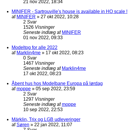
21 nov 2022, 18:34
MINIFER - Sartrouville's house is available in HO scale !
af
MINIFER
»
27 okt 2022, 10:28
2
Svar
1526
Visninger
Seneste indlæg
af
MINIFER
01 nov 2022, 09:33
Modeltog for alle 2022
af
Marklin4me
»
17 okt 2022, 08:23
0
Svar
1467
Visninger
Seneste indlæg
af
Marklin4me
17 okt 2022, 08:23
Åbent hus hos Modelbane Europa på lørdag
af
moppe
»
05 sep 2022, 23:59
2
Svar
1297
Visninger
Seneste indlæg
af
moppe
10 sep 2022, 22:53
Märklin, Trix og LGB udleveringer
af
Søren
»
22 jan 2022, 11:07
7
Svar