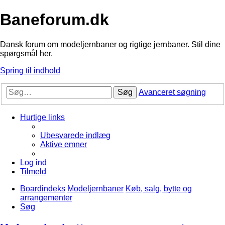
Baneforum.dk
Dansk forum om modeljernbaner og rigtige jernbaner. Stil dine
spørgsmål her.
Spring til indhold
Søg
Avanceret søgning
Hurtige links
Ubesvarede indlæg
Aktive emner
Log ind
Tilmeld
Boardindeks
Modeljernbaner
Køb, salg, bytte og
arrangementer
Søg