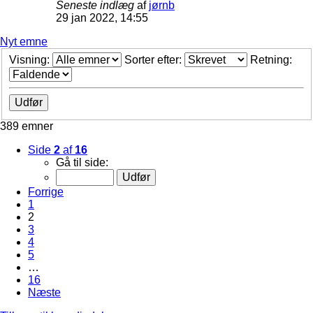
Seneste indlæg
af
jørnb
29 jan 2022, 14:55
Nyt emne
Visning:
Sorter efter:
Retning:
389 emner
Side
2
af
16
Gå til side:
Forrige
1
2
3
4
5
…
16
Næste