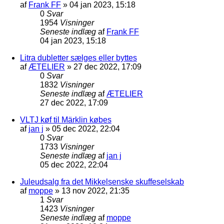
af
Frank FF
»
04 jan 2023, 15:18
0
Svar
1954
Visninger
Seneste indlæg
af
Frank FF
04 jan 2023, 15:18
Litra dubletter sælges eller byttes
af
ÆTELIER
»
27 dec 2022, 17:09
0
Svar
1832
Visninger
Seneste indlæg
af
ÆTELIER
27 dec 2022, 17:09
VLTJ køf til Märklin købes
af
jan j
»
05 dec 2022, 22:04
0
Svar
1733
Visninger
Seneste indlæg
af
jan j
05 dec 2022, 22:04
Juleudsalg fra det Mikkelsenske skuffeselskab
af
moppe
»
13 nov 2022, 21:35
1
Svar
1423
Visninger
Seneste indlæg
af
moppe