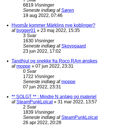
6819
Visninger
Seneste indlæg
af
Søren
19 aug 2022, 07:46
Hvornår kommer Märklins nye koblinger?
af
bygger01
»
23 maj 2022, 15:35
3
Svar
1630
Visninger
Seneste indlæg
af
Skovsgaard
23 jun 2022, 17:02
Tandhjul og snekke fra Roco RAm ønskes
af
moppe
»
07 jun 2022, 23:31
0
Svar
1722
Visninger
Seneste indlæg
af
moppe
07 jun 2022, 23:31
** SOLGT ** : Mindre N anlæg og materiel
af
SteamPunkLolcat
»
31 mar 2022, 13:57
2
Svar
1839
Visninger
Seneste indlæg
af
SteamPunkLolcat
26 apr 2022, 20:28