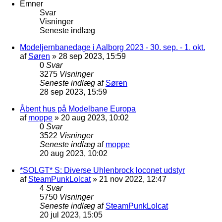
Emner
Svar
Visninger
Seneste indlæg
Modeljernbanedage i Aalborg 2023 - 30. sep. - 1. okt.
af
Søren
»
28 sep 2023, 15:59
0
Svar
3275
Visninger
Seneste indlæg
af
Søren
28 sep 2023, 15:59
Åbent hus på Modelbane Europa
af
moppe
»
20 aug 2023, 10:02
0
Svar
3522
Visninger
Seneste indlæg
af
moppe
20 aug 2023, 10:02
*SOLGT* S: Diverse Uhlenbrock loconet udstyr
af
SteamPunkLolcat
»
21 nov 2022, 12:47
4
Svar
5750
Visninger
Seneste indlæg
af
SteamPunkLolcat
20 jul 2023, 15:05