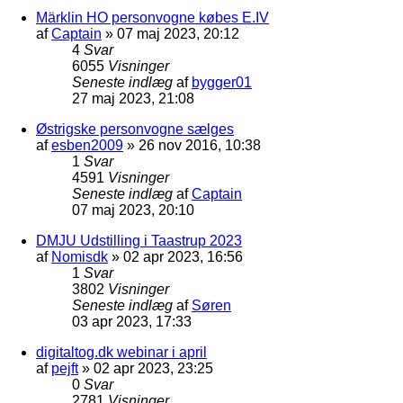
Märklin HO personvogne købes E.IV
af
Captain
»
07 maj 2023, 20:12
4
Svar
6055
Visninger
Seneste indlæg
af
bygger01
27 maj 2023, 21:08
Østrigske personvogne sælges
af
esben2009
»
26 nov 2016, 10:38
1
Svar
4591
Visninger
Seneste indlæg
af
Captain
07 maj 2023, 20:10
DMJU Udstilling i Taastrup 2023
af
Nomisdk
»
02 apr 2023, 16:56
1
Svar
3802
Visninger
Seneste indlæg
af
Søren
03 apr 2023, 17:33
digitaltog.dk webinar i april
af
pejft
»
02 apr 2023, 23:25
0
Svar
2781
Visninger