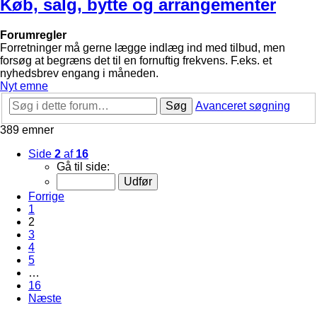
Køb, salg, bytte og arrangementer
Forumregler
Forretninger må gerne lægge indlæg ind med tilbud, men
forsøg at begræns det til en fornuftig frekvens. F.eks. et
nyhedsbrev engang i måneden.
Nyt emne
Søg
Avanceret søgning
389 emner
Side
2
af
16
Gå til side:
Forrige
1
2
3
4
5
…
16
Næste