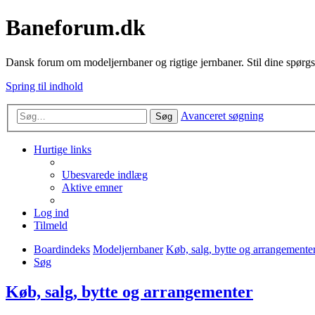
Baneforum.dk
Dansk forum om modeljernbaner og rigtige jernbaner. Stil dine spørgs
Spring til indhold
Avanceret søgning
Søg
Hurtige links
Ubesvarede indlæg
Aktive emner
Log ind
Tilmeld
Boardindeks
Modeljernbaner
Køb, salg, bytte og arrangemente
Søg
Køb, salg, bytte og arrangementer