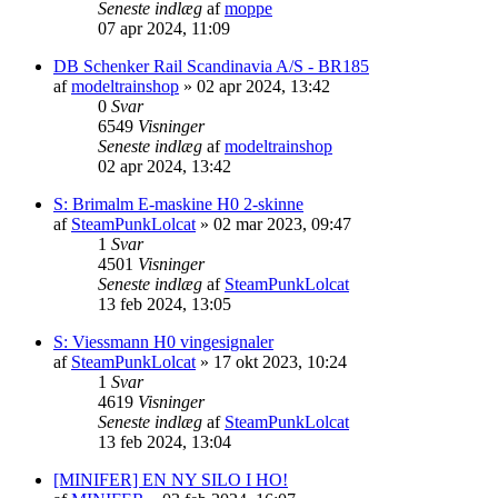
Seneste indlæg
af
moppe
07 apr 2024, 11:09
DB Schenker Rail Scandinavia A/S - BR185
af
modeltrainshop
»
02 apr 2024, 13:42
0
Svar
6549
Visninger
Seneste indlæg
af
modeltrainshop
02 apr 2024, 13:42
S: Brimalm E-maskine H0 2-skinne
af
SteamPunkLolcat
»
02 mar 2023, 09:47
1
Svar
4501
Visninger
Seneste indlæg
af
SteamPunkLolcat
13 feb 2024, 13:05
S: Viessmann H0 vingesignaler
af
SteamPunkLolcat
»
17 okt 2023, 10:24
1
Svar
4619
Visninger
Seneste indlæg
af
SteamPunkLolcat
13 feb 2024, 13:04
[MINIFER] EN NY SILO I HO!