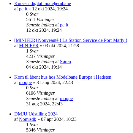
Kurser i digital modeljernbane
af
pejft
»
12 okt 2024, 19:24
0
Svar
5611
Visninger
Seneste indlæg
af
pejft
12 okt 2024, 19:24
[MINIFER] Nouveauté ! La Station-Service de Port-Marly !
af
MINIFER
»
03 okt 2024, 21:58
1
Svar
4237
Visninger
Seneste indlæg
af
Søren
04 okt 2024, 19:14
Kom til åbent hus hos Modelbane Europa i Hadsten
af
moppe
»
31 aug 2024, 22:43
0
Svar
6196
Visninger
Seneste indlæg
af
moppe
31 aug 2024, 22:43
DMJU Udstilling 2024
af
Nomisdk
»
07 apr 2024, 10:23
1
Svar
5346
Visninger