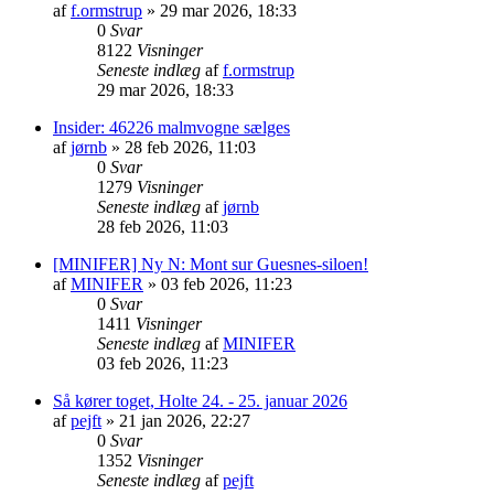
af
f.ormstrup
»
29 mar 2026, 18:33
0
Svar
8122
Visninger
Seneste indlæg
af
f.ormstrup
29 mar 2026, 18:33
Insider: 46226 malmvogne sælges
af
jørnb
»
28 feb 2026, 11:03
0
Svar
1279
Visninger
Seneste indlæg
af
jørnb
28 feb 2026, 11:03
[MINIFER] Ny N: Mont sur Guesnes-siloen!
af
MINIFER
»
03 feb 2026, 11:23
0
Svar
1411
Visninger
Seneste indlæg
af
MINIFER
03 feb 2026, 11:23
Så kører toget, Holte 24. - 25. januar 2026
af
pejft
»
21 jan 2026, 22:27
0
Svar
1352
Visninger
Seneste indlæg
af
pejft