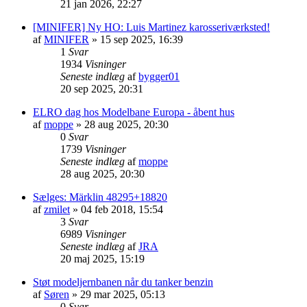
21 jan 2026, 22:27
[MINIFER] Ny HO: Luis Martinez karosseriværksted!
af
MINIFER
»
15 sep 2025, 16:39
1
Svar
1934
Visninger
Seneste indlæg
af
bygger01
20 sep 2025, 20:31
ELRO dag hos Modelbane Europa - åbent hus
af
moppe
»
28 aug 2025, 20:30
0
Svar
1739
Visninger
Seneste indlæg
af
moppe
28 aug 2025, 20:30
Sælges: Märklin 48295+18820
af
zmilet
»
04 feb 2018, 15:54
3
Svar
6989
Visninger
Seneste indlæg
af
JRA
20 maj 2025, 15:19
Støt modeljernbanen når du tanker benzin
af
Søren
»
29 mar 2025, 05:13
0
Svar