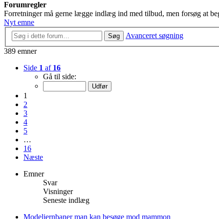
Forumregler
Forretninger må gerne lægge indlæg ind med tilbud, men forsøg at beg
Nyt emne
Avanceret søgning
Søg
389 emner
Side
1
af
16
Gå til side:
1
2
3
4
5
…
16
Næste
Emner
Svar
Visninger
Seneste indlæg
Modeljernbaner man kan besøge mod mammon