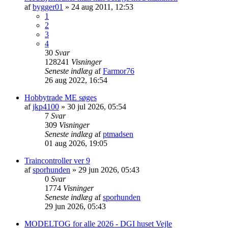
af
bygger01
»
24 aug 2011, 12:53
1
2
3
4
30
Svar
128241
Visninger
Seneste indlæg
af
Farmor76
26 aug 2022, 16:54
Hobbytrade ME søges
af
jkp4100
»
30 jul 2026, 05:54
7
Svar
309
Visninger
Seneste indlæg
af
ptmadsen
01 aug 2026, 19:05
Traincontroller ver 9
af
sporhunden
»
29 jun 2026, 05:43
0
Svar
1774
Visninger
Seneste indlæg
af
sporhunden
29 jun 2026, 05:43
MODELTOG for alle 2026 - DGI huset Vejle