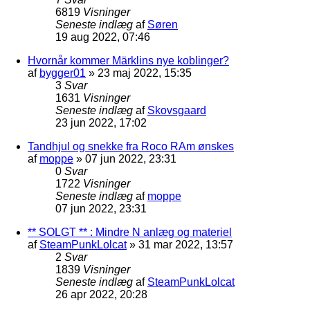
6819
Visninger
Seneste indlæg
af
Søren
19 aug 2022, 07:46
Hvornår kommer Märklins nye koblinger?
af
bygger01
»
23 maj 2022, 15:35
3
Svar
1631
Visninger
Seneste indlæg
af
Skovsgaard
23 jun 2022, 17:02
Tandhjul og snekke fra Roco RAm ønskes
af
moppe
»
07 jun 2022, 23:31
0
Svar
1722
Visninger
Seneste indlæg
af
moppe
07 jun 2022, 23:31
** SOLGT ** : Mindre N anlæg og materiel
af
SteamPunkLolcat
»
31 mar 2022, 13:57
2
Svar
1839
Visninger
Seneste indlæg
af
SteamPunkLolcat
26 apr 2022, 20:28