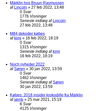
Märklin hos Bruun Rasmussen
af
Lincoln
»
27 feb 2022, 13:48
0
Svar
1776
Visninger
Seneste indlæg
af
Lincoln
27 feb 2022, 13:48
M84 dekoder købes
af
kimj
»
16 feb 2022, 18:19
0
Svar
1315
Visninger
Seneste indlæg
af
kimj
16 feb 2022, 18:19
Noch nyheder 2022
af
Søren
»
30 jan 2022, 13:59
0
Svar
1462
Visninger
Seneste indlæg
af
Søren
30 jan 2022, 13:59
Købes: 2018 insider krokodille fra Märklin
af
jørnb
»
25 mar 2021, 15:19
6
Svar
4125
Visninger