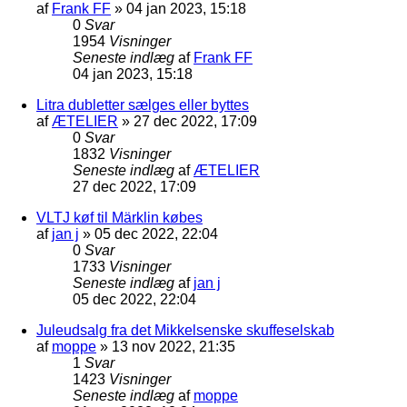
af
Frank FF
»
04 jan 2023, 15:18
0
Svar
1954
Visninger
Seneste indlæg
af
Frank FF
04 jan 2023, 15:18
Litra dubletter sælges eller byttes
af
ÆTELIER
»
27 dec 2022, 17:09
0
Svar
1832
Visninger
Seneste indlæg
af
ÆTELIER
27 dec 2022, 17:09
VLTJ køf til Märklin købes
af
jan j
»
05 dec 2022, 22:04
0
Svar
1733
Visninger
Seneste indlæg
af
jan j
05 dec 2022, 22:04
Juleudsalg fra det Mikkelsenske skuffeselskab
af
moppe
»
13 nov 2022, 21:35
1
Svar
1423
Visninger
Seneste indlæg
af
moppe