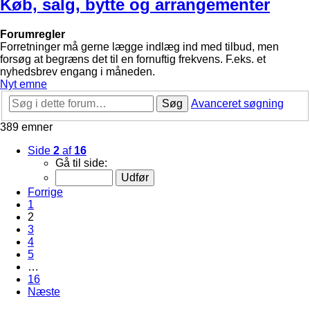
Køb, salg, bytte og arrangementer
Forumregler
Forretninger må gerne lægge indlæg ind med tilbud, men
forsøg at begræns det til en fornuftig frekvens. F.eks. et
nyhedsbrev engang i måneden.
Nyt emne
Søg
Avanceret søgning
389 emner
Side
2
af
16
Gå til side:
Forrige
1
2
3
4
5
…
16
Næste