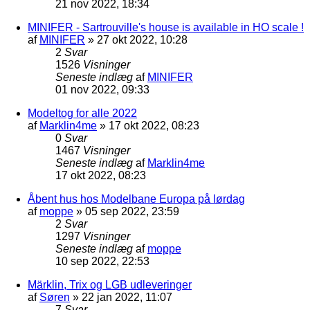
21 nov 2022, 18:34
MINIFER - Sartrouville's house is available in HO scale !
af
MINIFER
»
27 okt 2022, 10:28
2
Svar
1526
Visninger
Seneste indlæg
af
MINIFER
01 nov 2022, 09:33
Modeltog for alle 2022
af
Marklin4me
»
17 okt 2022, 08:23
0
Svar
1467
Visninger
Seneste indlæg
af
Marklin4me
17 okt 2022, 08:23
Åbent hus hos Modelbane Europa på lørdag
af
moppe
»
05 sep 2022, 23:59
2
Svar
1297
Visninger
Seneste indlæg
af
moppe
10 sep 2022, 22:53
Märklin, Trix og LGB udleveringer
af
Søren
»
22 jan 2022, 11:07
7
Svar