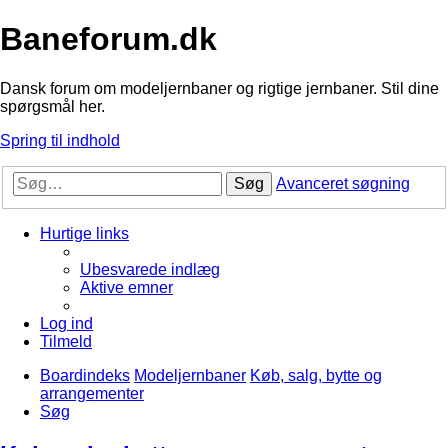
Baneforum.dk
Dansk forum om modeljernbaner og rigtige jernbaner. Stil dine
spørgsmål her.
Spring til indhold
Søg
Avanceret søgning
Hurtige links
Ubesvarede indlæg
Aktive emner
Log ind
Tilmeld
Boardindeks
Modeljernbaner
Køb, salg, bytte og
arrangementer
Søg