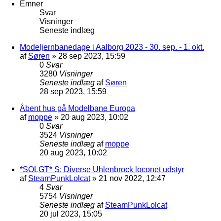
Emner
Svar
Visninger
Seneste indlæg
Modeljernbanedage i Aalborg 2023 - 30. sep. - 1. okt.
af
Søren
»
28 sep 2023, 15:59
0
Svar
3280
Visninger
Seneste indlæg
af
Søren
28 sep 2023, 15:59
Åbent hus på Modelbane Europa
af
moppe
»
20 aug 2023, 10:02
0
Svar
3524
Visninger
Seneste indlæg
af
moppe
20 aug 2023, 10:02
*SOLGT* S: Diverse Uhlenbrock loconet udstyr
af
SteamPunkLolcat
»
21 nov 2022, 12:47
4
Svar
5754
Visninger
Seneste indlæg
af
SteamPunkLolcat
20 jul 2023, 15:05