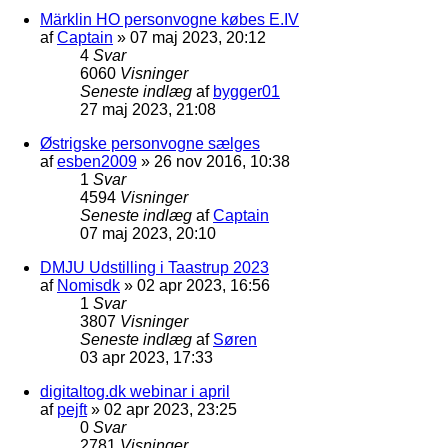
Märklin HO personvogne købes E.IV
af
Captain
»
07 maj 2023, 20:12
4
Svar
6060
Visninger
Seneste indlæg
af
bygger01
27 maj 2023, 21:08
Østrigske personvogne sælges
af
esben2009
»
26 nov 2016, 10:38
1
Svar
4594
Visninger
Seneste indlæg
af
Captain
07 maj 2023, 20:10
DMJU Udstilling i Taastrup 2023
af
Nomisdk
»
02 apr 2023, 16:56
1
Svar
3807
Visninger
Seneste indlæg
af
Søren
03 apr 2023, 17:33
digitaltog.dk webinar i april
af
pejft
»
02 apr 2023, 23:25
0
Svar
2781
Visninger