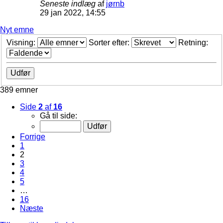
Seneste indlæg
af
jørnb
29 jan 2022, 14:55
Nyt emne
Visning:
Sorter efter:
Retning:
389 emner
Side
2
af
16
Gå til side:
Forrige
1
2
3
4
5
…
16
Næste