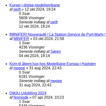
Kurser i digital modeljernbane
af
pejft
»
12 okt 2024, 19:24
0
Svar
5609
Visninger
Seneste indlæg
af
pejft
12 okt 2024, 19:24
[MINIFER] Nouveauté ! La Station-Service de Port-Marly !
af
MINIFER
»
03 okt 2024, 21:58
1
Svar
4236
Visninger
Seneste indlæg
af
Søren
04 okt 2024, 19:14
Kom til åbent hus hos Modelbane Europa i Hadsten
af
moppe
»
31 aug 2024, 22:43
0
Svar
6191
Visninger
Seneste indlæg
af
moppe
31 aug 2024, 22:43
DMJU Udstilling 2024
af
Nomisdk
»
07 apr 2024, 10:23
1
Svar
5346
Visninger