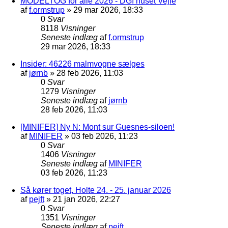
MODELTOG for alle 2026 - DGI huset Vejle
af
f.ormstrup
»
29 mar 2026, 18:33
0
Svar
8118
Visninger
Seneste indlæg
af
f.ormstrup
29 mar 2026, 18:33
Insider: 46226 malmvogne sælges
af
jørnb
»
28 feb 2026, 11:03
0
Svar
1279
Visninger
Seneste indlæg
af
jørnb
28 feb 2026, 11:03
[MINIFER] Ny N: Mont sur Guesnes-siloen!
af
MINIFER
»
03 feb 2026, 11:23
0
Svar
1406
Visninger
Seneste indlæg
af
MINIFER
03 feb 2026, 11:23
Så kører toget, Holte 24. - 25. januar 2026
af
pejft
»
21 jan 2026, 22:27
0
Svar
1351
Visninger
Seneste indlæg
af
pejft