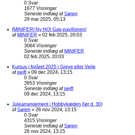
0
Svar
1677
Visninger
Seneste indlæg
af
Søren
29 mar 2025, 05:13
[MINIFER] Ny HO! Gap-pavillonen!
af
MINIFER
»
02 feb 2025, 20:03
0
Svar
3064
Visninger
Seneste indlæg
af
MINIFER
02 feb 2025, 20:03
Kursus i foråret 2025 i Greve eller Vejle
af
pejft
»
09 dec 2024, 13:15
0
Svar
3953
Visninger
Seneste indlæg
af
pejft
09 dec 2024, 13:15
Julearrangement i Hobbykæden (lør d. 30)
af
Søren
»
26 nov 2024, 13:15
0
Svar
4315
Visninger
Seneste indlæg
af
Søren
26 nov 2024, 13:15