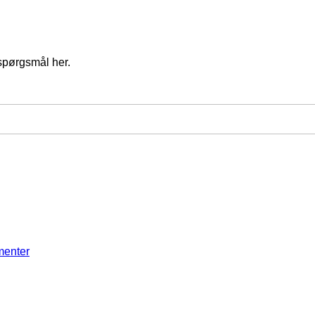
spørgsmål her.
menter