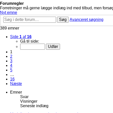
Forumregler
Forretninger må gerne lægge indlæg ind med tilbud, men forsøg 
Nyt emne
Søg
Avanceret søgning
389 emner
Side
1
af
16
Gå til side:
1
2
3
4
5
…
16
Næste
Emner
Svar
Visninger
Seneste indlæg