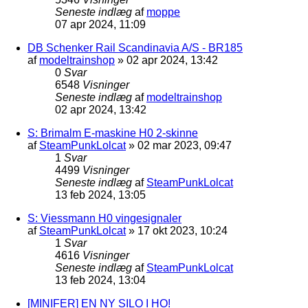
Seneste indlæg
af
moppe
07 apr 2024, 11:09
DB Schenker Rail Scandinavia A/S - BR185
af
modeltrainshop
»
02 apr 2024, 13:42
0
Svar
6548
Visninger
Seneste indlæg
af
modeltrainshop
02 apr 2024, 13:42
S: Brimalm E-maskine H0 2-skinne
af
SteamPunkLolcat
»
02 mar 2023, 09:47
1
Svar
4499
Visninger
Seneste indlæg
af
SteamPunkLolcat
13 feb 2024, 13:05
S: Viessmann H0 vingesignaler
af
SteamPunkLolcat
»
17 okt 2023, 10:24
1
Svar
4616
Visninger
Seneste indlæg
af
SteamPunkLolcat
13 feb 2024, 13:04
[MINIFER] EN NY SILO I HO!