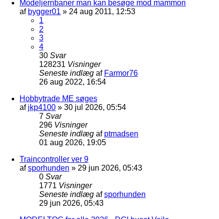
Modeljernbaner man kan besøge mod mammon
af
bygger01
»
24 aug 2011, 12:53
1
2
3
4
30
Svar
128231
Visninger
Seneste indlæg
af
Farmor76
26 aug 2022, 16:54
Hobbytrade ME søges
af
jkp4100
»
30 jul 2026, 05:54
7
Svar
296
Visninger
Seneste indlæg
af
ptmadsen
01 aug 2026, 19:05
Traincontroller ver 9
af
sporhunden
»
29 jun 2026, 05:43
0
Svar
1771
Visninger
Seneste indlæg
af
sporhunden
29 jun 2026, 05:43