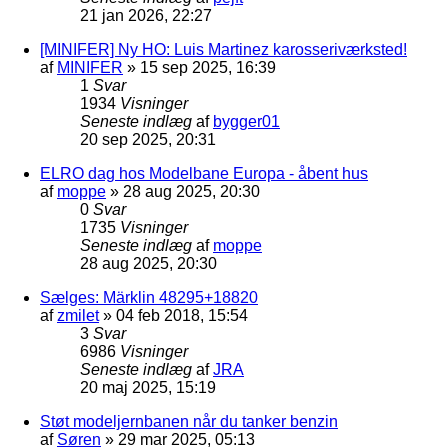
21 jan 2026, 22:27
[MINIFER] Ny HO: Luis Martinez karosseriværksted!
af
MINIFER
»
15 sep 2025, 16:39
1
Svar
1934
Visninger
Seneste indlæg
af
bygger01
20 sep 2025, 20:31
ELRO dag hos Modelbane Europa - åbent hus
af
moppe
»
28 aug 2025, 20:30
0
Svar
1735
Visninger
Seneste indlæg
af
moppe
28 aug 2025, 20:30
Sælges: Märklin 48295+18820
af
zmilet
»
04 feb 2018, 15:54
3
Svar
6986
Visninger
Seneste indlæg
af
JRA
20 maj 2025, 15:19
Støt modeljernbanen når du tanker benzin
af
Søren
»
29 mar 2025, 05:13