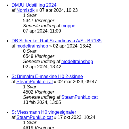
DMJU Udstilling 2024
af
Nomisdk
»
07 apr 2024, 10:23
1
Svar
5347
Visninger
Seneste indlæg
af
moppe
07 apr 2024, 11:09
DB Schenker Rail Scandinavia A/S - BR185
af
modeltrainshop
»
02 apr 2024, 13:42
0
Svar
6549
Visninger
Seneste indlæg
af
modeltrainshop
02 apr 2024, 13:42
S: Brimalm E-maskine H0 2-skinne
af
SteamPunkLolcat
»
02 mar 2023, 09:47
1
Svar
4502
Visninger
Seneste indlæg
af
SteamPunkLolcat
13 feb 2024, 13:05
S: Viessmann H0 vingesignaler
af
SteamPunkLolcat
»
17 okt 2023, 10:24
1
Svar
4619
Visninger