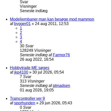
Svar
Visninger
Seneste indlæg
Modeljernbaner man kan besøge mod mammon
af
bygger01
»
24 aug 2011, 12:53
1
2
3
4
30
Svar
128249
Visninger
Seneste indlæg
af
Farmor76
26 aug 2022, 16:54
Hobbytrade ME søges
af
jkp4100
»
30 jul 2026, 05:54
7
Svar
313
Visninger
Seneste indlæg
af
ptmadsen
01 aug 2026, 19:05
Traincontroller ver 9
af
sporhunden
»
29 jun 2026, 05:43
0
Svar