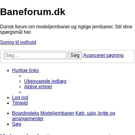
Baneforum.dk
Dansk forum om modeljernbaner og rigtige jernbaner. Stil dine
spørgsmål her.
Spring til indhold
Søg
Avanceret søgning
Hurtige links
Ubesvarede indlæg
Aktive emner
Log ind
Tilmeld
Boardindeks
Modeljernbaner
Køb, salg, bytte og
arrangementer
Søg