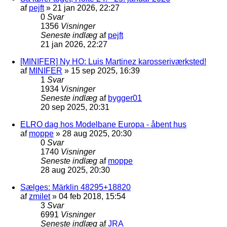
af
pejft
»
21 jan 2026, 22:27
0
Svar
1356
Visninger
Seneste indlæg
af
pejft
21 jan 2026, 22:27
[MINIFER] Ny HO: Luis Martinez karosseriværksted!
af
MINIFER
»
15 sep 2025, 16:39
1
Svar
1934
Visninger
Seneste indlæg
af
bygger01
20 sep 2025, 20:31
ELRO dag hos Modelbane Europa - åbent hus
af
moppe
»
28 aug 2025, 20:30
0
Svar
1740
Visninger
Seneste indlæg
af
moppe
28 aug 2025, 20:30
Sælges: Märklin 48295+18820
af
zmilet
»
04 feb 2018, 15:54
3
Svar
6991
Visninger
Seneste indlæg
af
JRA