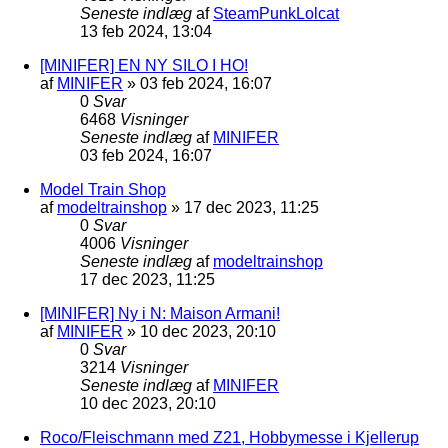
Seneste indlæg
af
SteamPunkLolcat
13 feb 2024, 13:04
[MINIFER] EN NY SILO I HO!
af
MINIFER
»
03 feb 2024, 16:07
0
Svar
6468
Visninger
Seneste indlæg
af
MINIFER
03 feb 2024, 16:07
Model Train Shop
af
modeltrainshop
»
17 dec 2023, 11:25
0
Svar
4006
Visninger
Seneste indlæg
af
modeltrainshop
17 dec 2023, 11:25
[MINIFER] Ny i N: Maison Armani!
af
MINIFER
»
10 dec 2023, 20:10
0
Svar
3214
Visninger
Seneste indlæg
af
MINIFER
10 dec 2023, 20:10
Roco/Fleischmann med Z21, Hobbymesse i Kjellerup