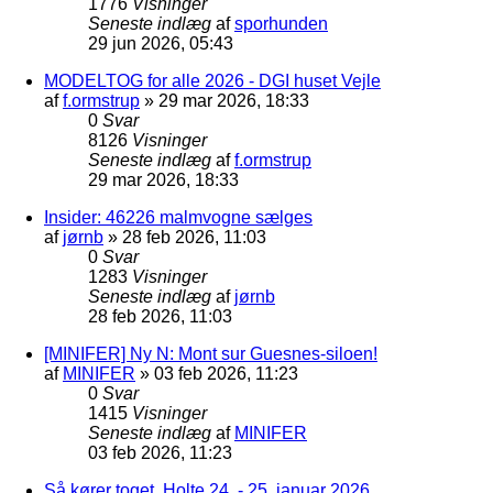
1776
Visninger
Seneste indlæg
af
sporhunden
29 jun 2026, 05:43
MODELTOG for alle 2026 - DGI huset Vejle
af
f.ormstrup
»
29 mar 2026, 18:33
0
Svar
8126
Visninger
Seneste indlæg
af
f.ormstrup
29 mar 2026, 18:33
Insider: 46226 malmvogne sælges
af
jørnb
»
28 feb 2026, 11:03
0
Svar
1283
Visninger
Seneste indlæg
af
jørnb
28 feb 2026, 11:03
[MINIFER] Ny N: Mont sur Guesnes-siloen!
af
MINIFER
»
03 feb 2026, 11:23
0
Svar
1415
Visninger
Seneste indlæg
af
MINIFER
03 feb 2026, 11:23
Så kører toget, Holte 24. - 25. januar 2026