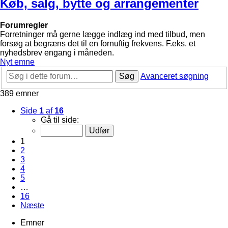
Køb, salg, bytte og arrangementer
Forumregler
Forretninger må gerne lægge indlæg ind med tilbud, men
forsøg at begræns det til en fornuftig frekvens. F.eks. et
nyhedsbrev engang i måneden.
Nyt emne
Søg
Avanceret søgning
389 emner
Side
1
af
16
Gå til side:
1
2
3
4
5
…
16
Næste
Emner