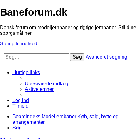
Baneforum.dk
Dansk forum om modeljernbaner og rigtige jernbaner. Stil dine
spørgsmål her.
Spring til indhold
Søg
Avanceret søgning
Hurtige links
Ubesvarede indlæg
Aktive emner
Log ind
Tilmeld
Boardindeks
Modeljernbaner
Køb, salg, bytte og
arrangementer
Søg