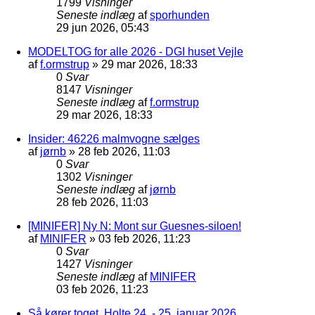
1799
Visninger
Seneste indlæg
af
sporhunden
29 jun 2026, 05:43
MODELTOG for alle 2026 - DGI huset Vejle
af
f.ormstrup
»
29 mar 2026, 18:33
0
Svar
8147
Visninger
Seneste indlæg
af
f.ormstrup
29 mar 2026, 18:33
Insider: 46226 malmvogne sælges
af
jørnb
»
28 feb 2026, 11:03
0
Svar
1302
Visninger
Seneste indlæg
af
jørnb
28 feb 2026, 11:03
[MINIFER] Ny N: Mont sur Guesnes-siloen!
af
MINIFER
»
03 feb 2026, 11:23
0
Svar
1427
Visninger
Seneste indlæg
af
MINIFER
03 feb 2026, 11:23
Så kører toget, Holte 24. - 25. januar 2026