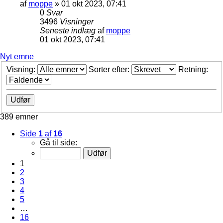
af
moppe
»
01 okt 2023, 07:41
0
Svar
3496
Visninger
Seneste indlæg
af
moppe
01 okt 2023, 07:41
Nyt emne
Visning:
Sorter efter:
Retning:
389 emner
Side
1
af
16
Gå til side:
1
2
3
4
5
…
16