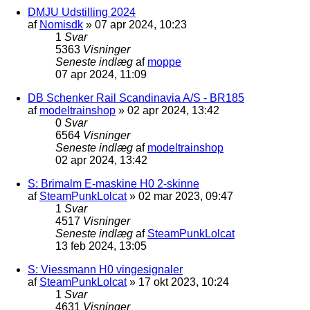
DMJU Udstilling 2024
af
Nomisdk
»
07 apr 2024, 10:23
1
Svar
5363
Visninger
Seneste indlæg
af
moppe
07 apr 2024, 11:09
DB Schenker Rail Scandinavia A/S - BR185
af
modeltrainshop
»
02 apr 2024, 13:42
0
Svar
6564
Visninger
Seneste indlæg
af
modeltrainshop
02 apr 2024, 13:42
S: Brimalm E-maskine H0 2-skinne
af
SteamPunkLolcat
»
02 mar 2023, 09:47
1
Svar
4517
Visninger
Seneste indlæg
af
SteamPunkLolcat
13 feb 2024, 13:05
S: Viessmann H0 vingesignaler
af
SteamPunkLolcat
»
17 okt 2023, 10:24
1
Svar
4631
Visninger