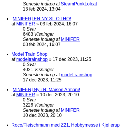
Seneste indlæg
af
SteamPunkLolcat
13 feb 2024, 13:04
[MINIFER] EN NY SILO I HO!
af
MINIFER
»
03 feb 2024, 16:07
0
Svar
6483
Visninger
Seneste indlæg
af
MINIFER
03 feb 2024, 16:07
Model Train Shop
af
modeltrainshop
»
17 dec 2023, 11:25
0
Svar
4021
Visninger
Seneste indlæg
af
modeltrainshop
17 dec 2023, 11:25
[MINIFER] Ny i N: Maison Armani!
af
MINIFER
»
10 dec 2023, 20:10
0
Svar
3226
Visninger
Seneste indlæg
af
MINIFER
10 dec 2023, 20:10
Roco/Fleischmann med Z21, Hobbymesse i Kjellerup