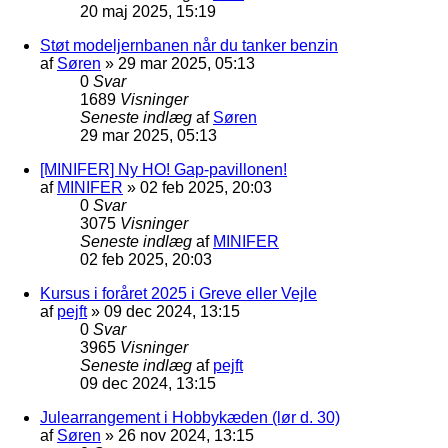
20 maj 2025, 15:19
Støt modeljernbanen når du tanker benzin
af
Søren
»
29 mar 2025, 05:13
0
Svar
1689
Visninger
Seneste indlæg
af
Søren
29 mar 2025, 05:13
[MINIFER] Ny HO! Gap-pavillonen!
af
MINIFER
»
02 feb 2025, 20:03
0
Svar
3075
Visninger
Seneste indlæg
af
MINIFER
02 feb 2025, 20:03
Kursus i foråret 2025 i Greve eller Vejle
af
pejft
»
09 dec 2024, 13:15
0
Svar
3965
Visninger
Seneste indlæg
af
pejft
09 dec 2024, 13:15
Julearrangement i Hobbykæden (lør d. 30)
af
Søren
»
26 nov 2024, 13:15