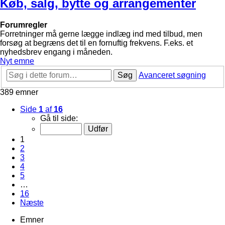
Køb, salg, bytte og arrangementer
Forumregler
Forretninger må gerne lægge indlæg ind med tilbud, men
forsøg at begræns det til en fornuftig frekvens. F.eks. et
nyhedsbrev engang i måneden.
Nyt emne
Søg
Avanceret søgning
389 emner
Side
1
af
16
Gå til side:
1
2
3
4
5
…
16
Næste
Emner