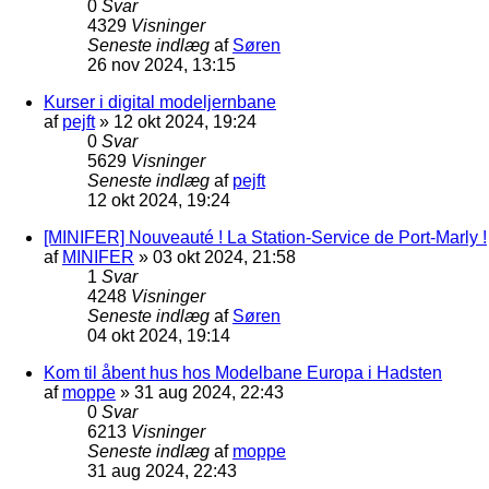
0
Svar
4329
Visninger
Seneste indlæg
af
Søren
26 nov 2024, 13:15
Kurser i digital modeljernbane
af
pejft
»
12 okt 2024, 19:24
0
Svar
5629
Visninger
Seneste indlæg
af
pejft
12 okt 2024, 19:24
[MINIFER] Nouveauté ! La Station-Service de Port-Marly !
af
MINIFER
»
03 okt 2024, 21:58
1
Svar
4248
Visninger
Seneste indlæg
af
Søren
04 okt 2024, 19:14
Kom til åbent hus hos Modelbane Europa i Hadsten
af
moppe
»
31 aug 2024, 22:43
0
Svar
6213
Visninger
Seneste indlæg
af
moppe
31 aug 2024, 22:43