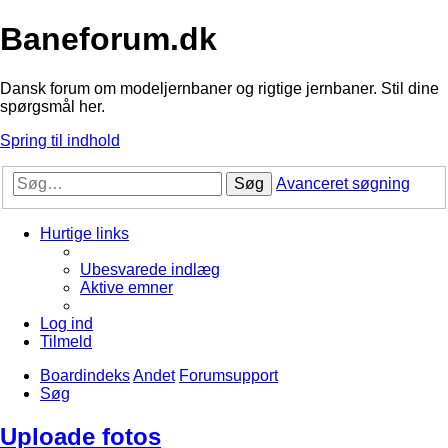
Baneforum.dk
Dansk forum om modeljernbaner og rigtige jernbaner. Stil dine
spørgsmål her.
Spring til indhold
Søg
Avanceret søgning
Hurtige links
Ubesvarede indlæg
Aktive emner
Log ind
Tilmeld
Boardindeks
Andet
Forumsupport
Søg
Uploade fotos