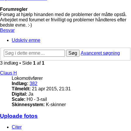
Forumregler
Forsøg at hjælp hinanden med de problemer der måtte opstå.
Arbejdet med forumet er frivilligt og problemer håndteres efter
bedste evne. :-)
Besvar
Udskriv emne
Søg
Avanceret søgning
3 indlæg • Side
1
af
1
Claus H
Lokomotivfører
Indlæg:
382
Tilmeldt:
21 apr 2015, 21:31
Digital:
Ja
Scale:
H0 - 3-rail
Skinnesystem:
K-skinner
Uploade fotos
Citer