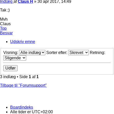
Indlæg
af
Claus H
»
30 apr 2017, 14:49
Tak ;)
Mvh
Claus
Top
Besvar
Udskriv emne
Visning:
Sorter efter:
Retning:
3 indlæg • Side
1
af
1
Tilbage til "Forumsupport"
Boardindeks
Alle tider er
UTC+02:00