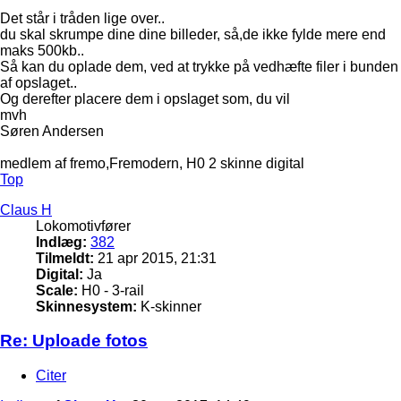
Det står i tråden lige over..
du skal skrumpe dine dine billeder, så,de ikke fylde mere end
maks 500kb..
Så kan du oplade dem, ved at trykke på vedhæfte filer i bunden
af opslaget..
Og derefter placere dem i opslaget som, du vil
mvh
Søren Andersen
medlem af fremo,Fremodern, H0 2 skinne digital
Top
Claus H
Lokomotivfører
Indlæg:
382
Tilmeldt:
21 apr 2015, 21:31
Digital:
Ja
Scale:
H0 - 3-rail
Skinnesystem:
K-skinner
Re: Uploade fotos
Citer