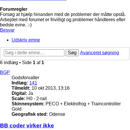
Forumregler
Forsøg at hjælp hinanden med de problemer der måtte opstå.
Arbejdet med forumet er frivilligt og problemer håndteres efter
bedste evne. :-)
Besvar
Udskriv emne
Søg
Avanceret søgning
6 indlæg • Side
1
af
1
BGP
Godsforvalter
Indlæg:
141
Tilmeldt:
10 okt 2013, 13:16
Digital:
Ja
Scale:
H0 - 2-rail
Skinnesystem:
PECO + Elektrofrog + Traincontroller
Gold
Geografisk sted:
Odense
BB coder virker ikke