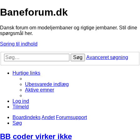
Baneforum.dk
Dansk forum om modeljernbaner og rigtige jernbaner. Stil dine
spørgsmål her.
Spring til indhold
Søg
Avanceret søgning
Hurtige links
Ubesvarede indlæg
Aktive emner
Log ind
Tilmeld
Boardindeks
Andet
Forumsupport
Søg
BB coder virker ikke