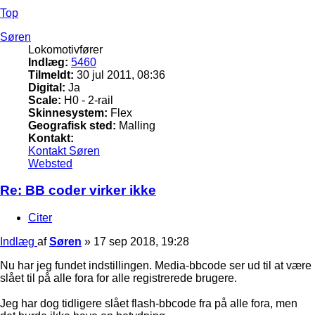
Top
Søren
Lokomotivfører
Indlæg:
5460
Tilmeldt:
30 jul 2011, 08:36
Digital:
Ja
Scale:
H0 - 2-rail
Skinnesystem:
Flex
Geografisk sted:
Malling
Kontakt:
Kontakt Søren
Websted
Re: BB coder virker ikke
Citer
Indlæg
af
Søren
»
17 sep 2018, 19:28
Nu har jeg fundet indstillingen. Media-bbcode ser ud til at være
slået til på alle fora for alle registrerede brugere.
Jeg har dog tidligere slået flash-bbcode fra på alle fora, men