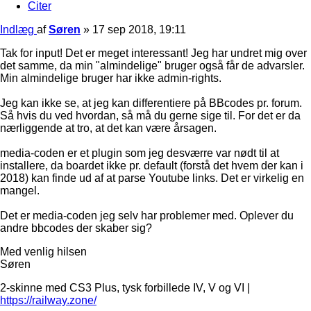
Citer
Indlæg
af
Søren
»
17 sep 2018, 19:11
Tak for input! Det er meget interessant! Jeg har undret mig over
det samme, da min "almindelige" bruger også får de advarsler.
Min almindelige bruger har ikke admin-rights.
Jeg kan ikke se, at jeg kan differentiere på BBcodes pr. forum.
Så hvis du ved hvordan, så må du gerne sige til. For det er da
nærliggende at tro, at det kan være årsagen.
media-coden er et plugin som jeg desværre var nødt til at
installere, da boardet ikke pr. default (forstå det hvem der kan i
2018) kan finde ud af at parse Youtube links. Det er virkelig en
mangel.
Det er media-coden jeg selv har problemer med. Oplever du
andre bbcodes der skaber sig?
Med venlig hilsen
Søren
2-skinne med CS3 Plus, tysk forbillede IV, V og VI |
https://railway.zone/