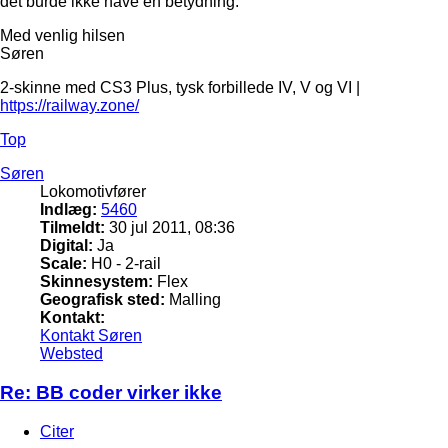
det burde ikke have en betydning.
Med venlig hilsen
Søren
2-skinne med CS3 Plus, tysk forbillede IV, V og VI |
https://railway.zone/
Top
Søren
Lokomotivfører
Indlæg:
5460
Tilmeldt:
30 jul 2011, 08:36
Digital:
Ja
Scale:
H0 - 2-rail
Skinnesystem:
Flex
Geografisk sted:
Malling
Kontakt:
Kontakt Søren
Websted
Re: BB coder virker ikke
Citer