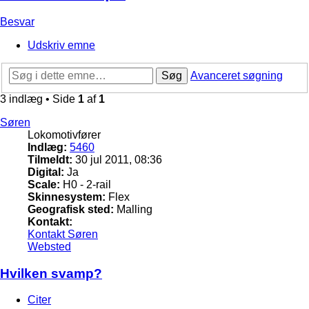
Besvar
Udskriv emne
Søg
Avanceret søgning
3 indlæg • Side
1
af
1
Søren
Lokomotivfører
Indlæg:
5460
Tilmeldt:
30 jul 2011, 08:36
Digital:
Ja
Scale:
H0 - 2-rail
Skinnesystem:
Flex
Geografisk sted:
Malling
Kontakt:
Kontakt Søren
Websted
Hvilken svamp?
Citer