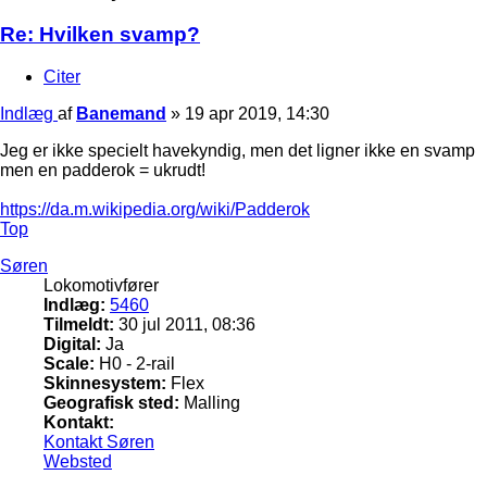
Re: Hvilken svamp?
Citer
Indlæg
af
Banemand
»
19 apr 2019, 14:30
Jeg er ikke specielt havekyndig, men det ligner ikke en svamp
men en padderok = ukrudt!
https://da.m.wikipedia.org/wiki/Padderok
Top
Søren
Lokomotivfører
Indlæg:
5460
Tilmeldt:
30 jul 2011, 08:36
Digital:
Ja
Scale:
H0 - 2-rail
Skinnesystem:
Flex
Geografisk sted:
Malling
Kontakt:
Kontakt Søren
Websted