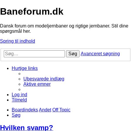
Baneforum.dk
Dansk forum om modeljernbaner og rigtige jernbaner. Stil dine
spørgsmål her.
Spring til indhold
Søg
Avanceret søgning
Hurtige links
Ubesvarede indlæg
Aktive emner
Log ind
Tilmeld
Boardindeks
Andet
Off Topic
Søg
Hvilken svamp?