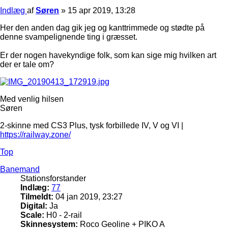
Indlæg
af
Søren
»
15 apr 2019, 13:28
Her den anden dag gik jeg og kanttrimmede og stødte på
denne svampelignende ting i græsset.
Er der nogen havekyndige folk, som kan sige mig hvilken art
der er tale om?
Med venlig hilsen
Søren
2-skinne med CS3 Plus, tysk forbillede IV, V og VI |
https://railway.zone/
Top
Banemand
Stationsforstander
Indlæg:
77
Tilmeldt:
04 jan 2019, 23:27
Digital:
Ja
Scale:
H0 - 2-rail
Skinnesystem:
Roco Geoline + PIKO A