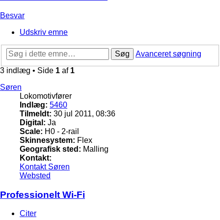
Besvar
Udskriv emne
Søg
Avanceret søgning
3 indlæg • Side
1
af
1
Søren
Lokomotivfører
Indlæg:
5460
Tilmeldt:
30 jul 2011, 08:36
Digital:
Ja
Scale:
H0 - 2-rail
Skinnesystem:
Flex
Geografisk sted:
Malling
Kontakt:
Kontakt Søren
Websted
Professionelt Wi-Fi
Citer