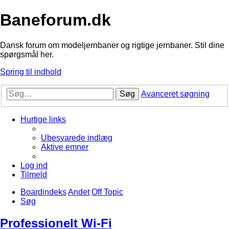
Baneforum.dk
Dansk forum om modeljernbaner og rigtige jernbaner. Stil dine
spørgsmål her.
Spring til indhold
Søg
Avanceret søgning
Hurtige links
Ubesvarede indlæg
Aktive emner
Log ind
Tilmeld
Boardindeks
Andet
Off Topic
Søg
Professionelt Wi-Fi