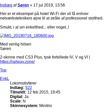
Indlæg
af
Søren
»
17 jul 2019, 13:56
Her er et eksempel på hotel Wi-Fi der vil få enhver
netværksteknikers øjne til at stråle af professionel stolthed.
Smukt, i al sin enkelthed... eller noget..!
Med venlig hilsen
Søren
2-skinne med CS3 Plus, tysk forbillede IV, V og VI |
https://railway.zone/
Top
ErikL
Lokomotivfører
Indlæg:
522
Tilmeldt:
12 feb 2015, 19:45
Digital:
Ja
Scale:
N
Skinnesystem:
Minitrix