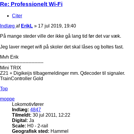
Re: Professionelt Wi-Fi
Citer
Indlæg
af
ErikL
»
17 jul 2019, 19:40
På mange steder ville der ikke gå lang tid før det var væk.
Jeg laver meget wifi på skoler det skal låses og boltes fast.
Mvh Erik
-----------------------------
Mini TRIX
Z21 + Digikeijs tilbagemeldinger mm. Qdecoder til signaler.
TrainController Gold
Top
moppe
Lokomotivfører
Indlæg:
4847
Tilmeldt:
30 jul 2011, 12:22
Digital:
Ja
Scale:
H0 - 2-rail
Geografisk sted:
Hammel