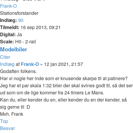
Frank-O
Stationsforstander
Indlæg:
90
Tilmeldt:
16 sep 2013, 09:21
Digital:
Ja
Scale:
H0 - 2-rail
Modelbiler
Citer
Indlæg
af
Frank-O
»
12 jan 2021, 21:57
Godaften folkens.
Har vi nogle her inde som er knusende skarpe til at patinere?
Jeg har et par skala 1:32 biler der skal svines godt til, så det ser
ud som om de lige kommer fra 24 timers Le Mans.
Kan du, eller kender du en, eller kender du en der kender, så
sig gerne til :D
Mvh. Frank
Top
Besvar