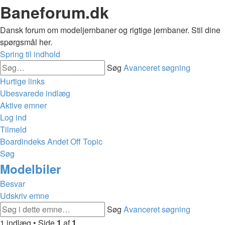
Baneforum.dk
Dansk forum om modeljernbaner og rigtige jernbaner. Stil dine
spørgsmål her.
Spring til indhold
Søg
Avanceret søgning
Hurtige links
Ubesvarede indlæg
Aktive emner
Log ind
Tilmeld
Boardindeks
Andet
Off Topic
Søg
Modelbiler
Besvar
Udskriv emne
Søg
Avanceret søgning
1 indlæg • Side
1
af
1