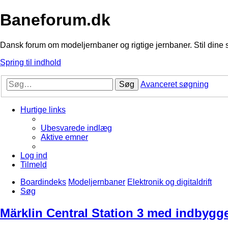
Baneforum.dk
Dansk forum om modeljernbaner og rigtige jernbaner. Stil dine 
Spring til indhold
Søg
Avanceret søgning
Hurtige links
Ubesvarede indlæg
Aktive emner
Log ind
Tilmeld
Boardindeks
Modeljernbaner
Elektronik og digitaldrift
Søg
Märklin Central Station 3 med indbygget