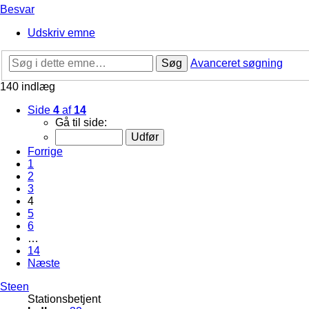
Besvar
Udskriv emne
Søg
Avanceret søgning
140 indlæg
Side
4
af
14
Gå til side:
Forrige
1
2
3
4
5
6
…
14
Næste
Steen
Stationsbetjent