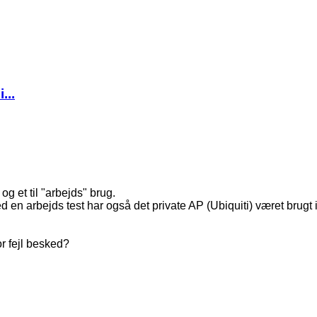
...
og et til "arbejds" brug.
se med en arbejds test har også det private AP (Ubiquiti) været 
or fejl besked?