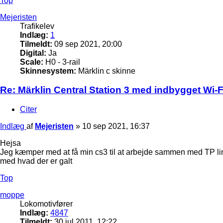
Top
Mejeristen
Trafikelev
Indlæg:
1
Tilmeldt:
09 sep 2021, 20:00
Digital:
Ja
Scale:
H0 - 3-rail
Skinnesystem:
Märklin c skinne
Re: Märklin Central Station 3 med indbygget Wi-Fi
Citer
Indlæg
af
Mejeristen
»
10 sep 2021, 16:37
Hejsa
Jeg kæmper med at få min cs3 til at arbejde sammen med TP link e
med hvad der er galt
Top
moppe
Lokomotivfører
Indlæg:
4847
Tilmeldt:
30 jul 2011, 12:22