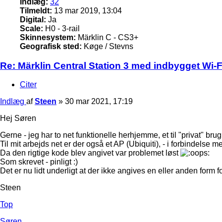
Indlæg:
32
Tilmeldt:
13 mar 2019, 13:04
Digital:
Ja
Scale:
H0 - 3-rail
Skinnesystem:
Märklin C - CS3+
Geografisk sted:
Køge / Stevns
Re: Märklin Central Station 3 med indbygget Wi-Fi
Citer
Indlæg
af
Steen
»
30 mar 2021, 17:19
Hej Søren
Gerne - jeg har to net funktionelle herhjemme, et til "privat" brug 
Til mit arbejds net er der også et AP (Ubiquiti), - i forbindel
Da den rigtige kode blev angivet var problemet løst
Som skrevet - pinligt :)
Det er nu lidt underligt at der ikke angives en eller anden form f
Steen
Top
Søren