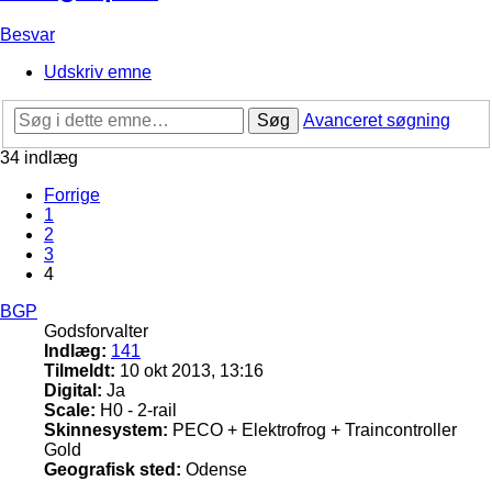
Besvar
Udskriv emne
Søg
Avanceret søgning
34 indlæg
Forrige
1
2
3
4
BGP
Godsforvalter
Indlæg:
141
Tilmeldt:
10 okt 2013, 13:16
Digital:
Ja
Scale:
H0 - 2-rail
Skinnesystem:
PECO + Elektrofrog + Traincontroller
Gold
Geografisk sted:
Odense