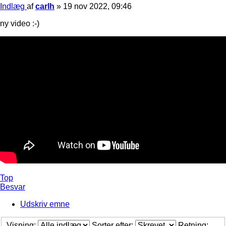
Indlæg
af
carlh
»
19 nov 2022, 09:46
ny video :-)
Top
Besvar
Udskriv emne
Visning:
Sorter efter:
Retning: