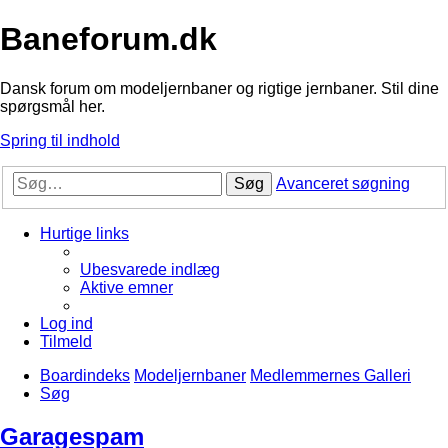
Baneforum.dk
Dansk forum om modeljernbaner og rigtige jernbaner. Stil dine
spørgsmål her.
Spring til indhold
Søg
Avanceret søgning
Hurtige links
Ubesvarede indlæg
Aktive emner
Log ind
Tilmeld
Boardindeks
Modeljernbaner
Medlemmernes Galleri
Søg
Garagespam