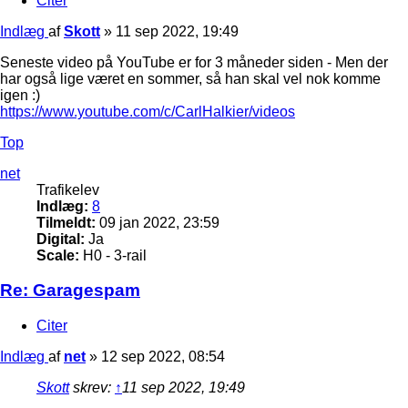
Citer
Indlæg
af
Skott
»
11 sep 2022, 19:49
Seneste video på YouTube er for 3 måneder siden - Men der
har også lige været en sommer, så han skal vel nok komme
igen :)
https://www.youtube.com/c/CarlHalkier/videos
Top
net
Trafikelev
Indlæg:
8
Tilmeldt:
09 jan 2022, 23:59
Digital:
Ja
Scale:
H0 - 3-rail
Re: Garagespam
Citer
Indlæg
af
net
»
12 sep 2022, 08:54
Skott
skrev:
↑
11 sep 2022, 19:49