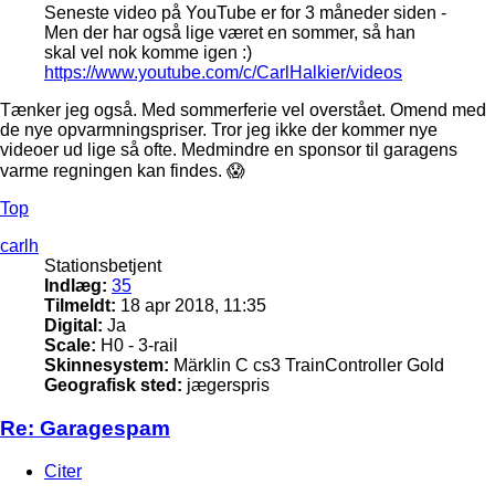
Seneste video på YouTube er for 3 måneder siden -
Men der har også lige været en sommer, så han
skal vel nok komme igen :)
https://www.youtube.com/c/CarlHalkier/videos
Tænker jeg også. Med sommerferie vel overstået. Omend med
de nye opvarmningspriser. Tror jeg ikke der kommer nye
videoer ud lige så ofte. Medmindre en sponsor til garagens
varme regningen kan findes. 😱
Top
carlh
Stationsbetjent
Indlæg:
35
Tilmeldt:
18 apr 2018, 11:35
Digital:
Ja
Scale:
H0 - 3-rail
Skinnesystem:
Märklin C cs3 TrainController Gold
Geografisk sted:
jægerspris
Re: Garagespam
Citer