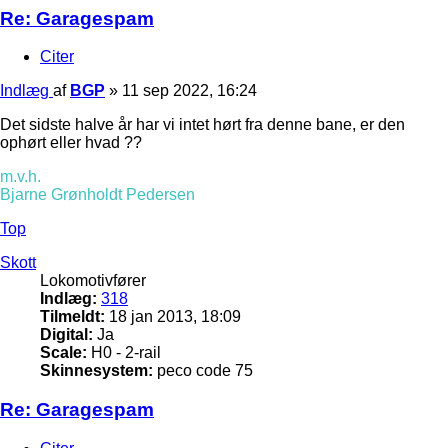
Re: Garagespam
Citer
Indlæg
af
BGP
»
11 sep 2022, 16:24
Det sidste halve år har vi intet hørt fra denne bane, er den
ophørt eller hvad ??
m.v.h.
Bjarne Grønholdt Pedersen
Top
Skott
Lokomotivfører
Indlæg:
318
Tilmeldt:
18 jan 2013, 18:09
Digital:
Ja
Scale:
H0 - 2-rail
Skinnesystem:
peco code 75
Re: Garagespam