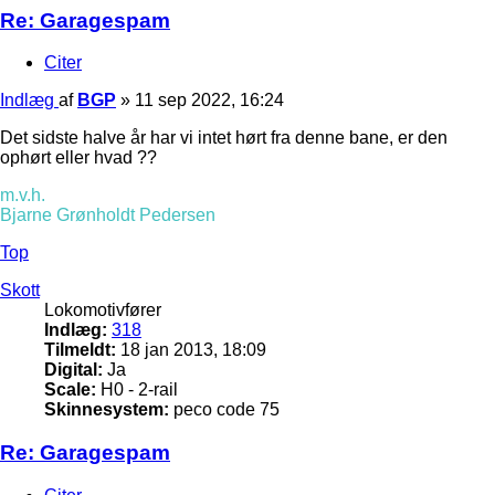
Re: Garagespam
Citer
Indlæg
af
BGP
»
11 sep 2022, 16:24
Det sidste halve år har vi intet hørt fra denne bane, er den
ophørt eller hvad ??
m.v.h.
Bjarne Grønholdt Pedersen
Top
Skott
Lokomotivfører
Indlæg:
318
Tilmeldt:
18 jan 2013, 18:09
Digital:
Ja
Scale:
H0 - 2-rail
Skinnesystem:
peco code 75
Re: Garagespam