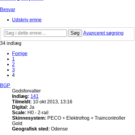
Besvar
Udskriv emne
Søg
Avanceret søgning
34 indlæg
Forrige
1
2
3
4
BGP
Godsforvalter
Indlæg:
141
Tilmeldt:
10 okt 2013, 13:16
Digital:
Ja
Scale:
H0 - 2-rail
Skinnesystem:
PECO + Elektrofrog + Traincontroller
Gold
Geografisk sted:
Odense