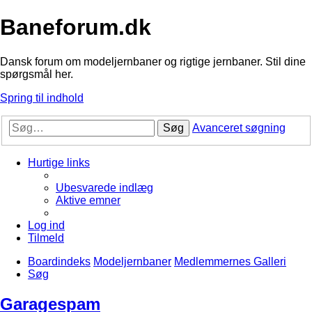
Baneforum.dk
Dansk forum om modeljernbaner og rigtige jernbaner. Stil dine
spørgsmål her.
Spring til indhold
Søg
Avanceret søgning
Hurtige links
Ubesvarede indlæg
Aktive emner
Log ind
Tilmeld
Boardindeks
Modeljernbaner
Medlemmernes Galleri
Søg
Garagespam