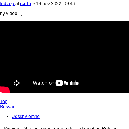
Indlæg
af
carlh
»
19 nov 2022, 09:46
ny video :-)
Top
Besvar
Udskriv emne
Visning:
Sorter efter:
Retning: