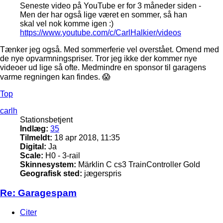
Seneste video på YouTube er for 3 måneder siden -
Men der har også lige været en sommer, så han
skal vel nok komme igen :)
https://www.youtube.com/c/CarlHalkier/videos
Tænker jeg også. Med sommerferie vel overstået. Omend med
de nye opvarmningspriser. Tror jeg ikke der kommer nye
videoer ud lige så ofte. Medmindre en sponsor til garagens
varme regningen kan findes. 😱
Top
carlh
Stationsbetjent
Indlæg:
35
Tilmeldt:
18 apr 2018, 11:35
Digital:
Ja
Scale:
H0 - 3-rail
Skinnesystem:
Märklin C cs3 TrainController Gold
Geografisk sted:
jægerspris
Re: Garagespam
Citer