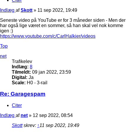
Citer
Indlæg
af
Skott
»
11 sep 2022, 19:49
Seneste video på YouTube er for 3 måneder siden - Men der
har også lige været en sommer, så han skal vel nok komme
igen :)
https://www.youtube.com/c/CarlHalkier/videos
Top
net
Trafikelev
Indlæg:
8
Tilmeldt:
09 jan 2022, 23:59
Digital:
Ja
Scale:
H0 - 3-rail
Re: Garagespam
Citer
Indlæg
af
net
»
12 sep 2022, 08:54
Skott
skrev:
↑
11 sep 2022, 19:49