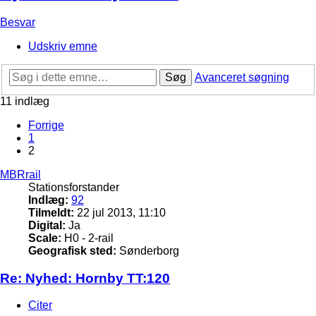
Besvar
Udskriv emne
Søg
Avanceret søgning
11 indlæg
Forrige
1
2
MBRrail
Stationsforstander
Indlæg:
92
Tilmeldt:
22 jul 2013, 11:10
Digital:
Ja
Scale:
H0 - 2-rail
Geografisk sted:
Sønderborg
Re: Nyhed: Hornby TT:120
Citer