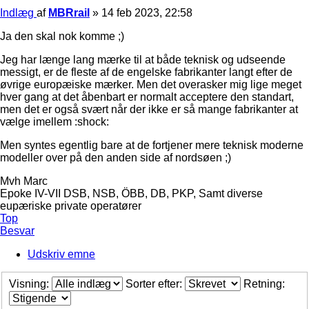
Indlæg
af
MBRrail
»
14 feb 2023, 22:58
Ja den skal nok komme ;)
Jeg har længe lang mærke til at både teknisk og udseende
messigt, er de fleste af de engelske fabrikanter langt efter de
øvrige europæiske mærker. Men det overasker mig lige meget
hver gang at det åbenbart er normalt acceptere den standart,
men det er også svært når der ikke er så mange fabrikanter at
vælge imellem :shock:
Men syntes egentlig bare at de fortjener mere teknisk moderne
modeller over på den anden side af nordsøen ;)
Mvh Marc
Epoke IV-VII DSB, NSB, ÖBB, DB, PKP, Samt diverse
eupæriske private operatører
Top
Besvar
Udskriv emne
Visning:
Sorter efter:
Retning: