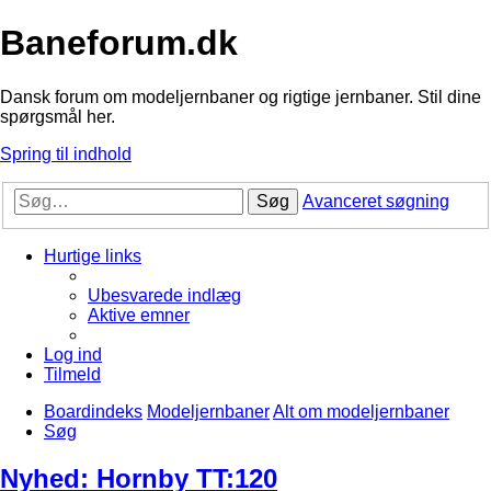
Baneforum.dk
Dansk forum om modeljernbaner og rigtige jernbaner. Stil dine
spørgsmål her.
Spring til indhold
Søg
Avanceret søgning
Hurtige links
Ubesvarede indlæg
Aktive emner
Log ind
Tilmeld
Boardindeks
Modeljernbaner
Alt om modeljernbaner
Søg
Nyhed: Hornby TT:120