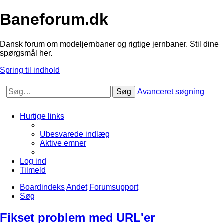
Baneforum.dk
Dansk forum om modeljernbaner og rigtige jernbaner. Stil dine
spørgsmål her.
Spring til indhold
Søg
Avanceret søgning
Hurtige links
Ubesvarede indlæg
Aktive emner
Log ind
Tilmeld
Boardindeks
Andet
Forumsupport
Søg
Fikset problem med URL'er