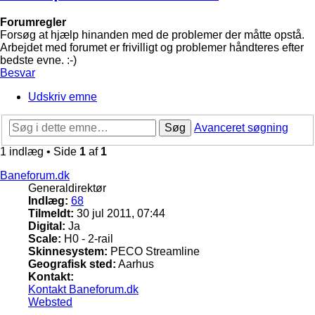
Forumregler
Forsøg at hjælp hinanden med de problemer der måtte opstå.
Arbejdet med forumet er frivilligt og problemer håndteres efter
bedste evne. :-)
Besvar
Udskriv emne
Søg
Avanceret søgning
1 indlæg • Side
1
af
1
Baneforum.dk
Generaldirektør
Indlæg:
68
Tilmeldt:
30 jul 2011, 07:44
Digital:
Ja
Scale:
H0 - 2-rail
Skinnesystem:
PECO Streamline
Geografisk sted:
Aarhus
Kontakt:
Kontakt Baneforum.dk
Websted