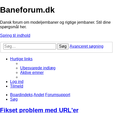
Baneforum.dk
Dansk forum om modeljernbaner og rigtige jernbaner. Stil dine
spørgsmål her.
Spring til indhold
Søg
Avanceret søgning
Hurtige links
Ubesvarede indlæg
Aktive emner
Log ind
Tilmeld
Boardindeks
Andet
Forumsupport
Søg
Fikset problem med URL'er