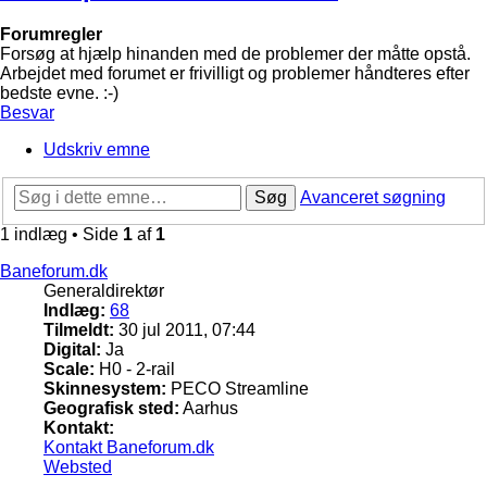
Forumregler
Forsøg at hjælp hinanden med de problemer der måtte opstå.
Arbejdet med forumet er frivilligt og problemer håndteres efter
bedste evne. :-)
Besvar
Udskriv emne
Søg
Avanceret søgning
1 indlæg • Side
1
af
1
Baneforum.dk
Generaldirektør
Indlæg:
68
Tilmeldt:
30 jul 2011, 07:44
Digital:
Ja
Scale:
H0 - 2-rail
Skinnesystem:
PECO Streamline
Geografisk sted:
Aarhus
Kontakt:
Kontakt Baneforum.dk
Websted