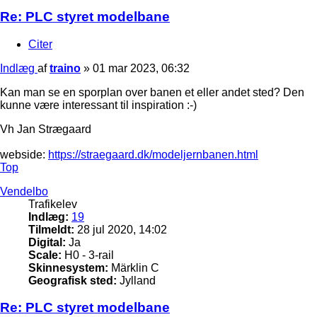
Re: PLC styret modelbane
Citer
Indlæg
af
traino
»
01 mar 2023, 06:32
Kan man se en sporplan over banen et eller andet sted? Den
kunne være interessant til inspiration :-)
Vh Jan Strægaard
webside:
https://straegaard.dk/modeljernbanen.html
Top
Vendelbo
Trafikelev
Indlæg:
19
Tilmeldt:
28 jul 2020, 14:02
Digital:
Ja
Scale:
H0 - 3-rail
Skinnesystem:
Märklin C
Geografisk sted:
Jylland
Re: PLC styret modelbane