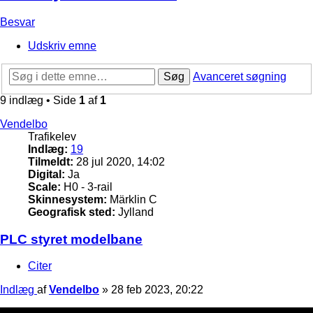
Besvar
Udskriv emne
Søg
Avanceret søgning
9 indlæg • Side
1
af
1
Vendelbo
Trafikelev
Indlæg:
19
Tilmeldt:
28 jul 2020, 14:02
Digital:
Ja
Scale:
H0 - 3-rail
Skinnesystem:
Märklin C
Geografisk sted:
Jylland
PLC styret modelbane
Citer
Indlæg
af
Vendelbo
»
28 feb 2023, 20:22