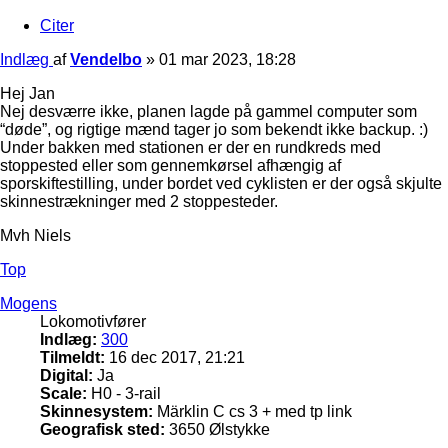
Citer
Indlæg
af
Vendelbo
»
01 mar 2023, 18:28
Hej Jan
Nej desværre ikke, planen lagde på gammel computer som
“døde”, og rigtige mænd tager jo som bekendt ikke backup. :)
Under bakken med stationen er der en rundkreds med
stoppested eller som gennemkørsel afhængig af
sporskiftestilling, under bordet ved cyklisten er der også skjulte
skinnestrækninger med 2 stoppesteder.
Mvh Niels
Top
Mogens
Lokomotivfører
Indlæg:
300
Tilmeldt:
16 dec 2017, 21:21
Digital:
Ja
Scale:
H0 - 3-rail
Skinnesystem:
Märklin C cs 3 + med tp link
Geografisk sted:
3650 Ølstykke