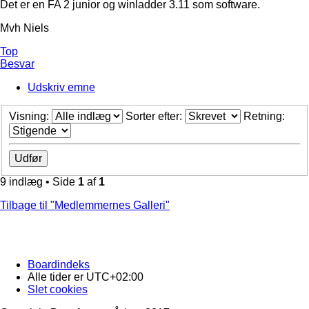
Det er en FA 2 junior og winladder 3.11 som software.
Mvh Niels
Top
Besvar
Udskriv emne
Visning:
Sorter efter:
Retning:
9 indlæg • Side
1
af
1
Tilbage til "Medlemmernes Galleri"
Boardindeks
Alle tider er
UTC+02:00
Slet cookies