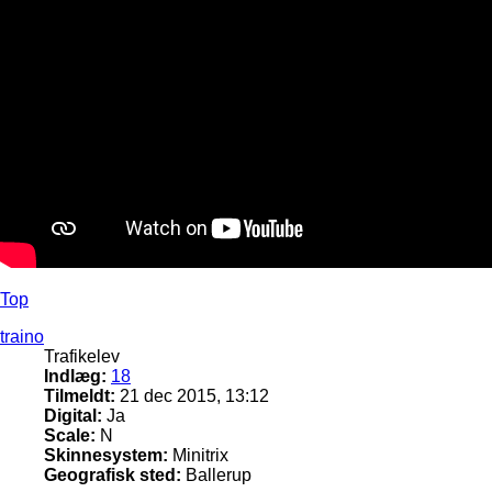
Top
traino
Trafikelev
Indlæg:
18
Tilmeldt:
21 dec 2015, 13:12
Digital:
Ja
Scale:
N
Skinnesystem:
Minitrix
Geografisk sted:
Ballerup