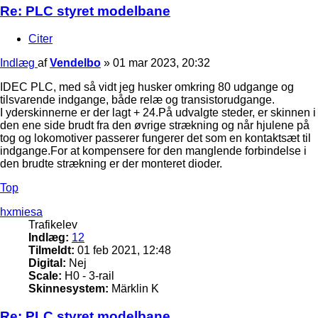
Re: PLC styret modelbane
Citer
Indlæg
af
Vendelbo
»
01 mar 2023, 20:32
IDEC PLC, med så vidt jeg husker omkring 80 udgange og
tilsvarende indgange, både relæ og transistorudgange.
I yderskinnerne er der lagt + 24.På udvalgte steder, er skinnen i
den ene side brudt fra den øvrige strækning og når hjulene på
tog og lokomotiver passerer fungerer det som en kontaktsæt til
indgange.For at kompensere for den manglende forbindelse i
den brudte strækning er der monteret dioder.
Top
hxmiesa
Trafikelev
Indlæg:
12
Tilmeldt:
01 feb 2021, 12:48
Digital:
Nej
Scale:
H0 - 3-rail
Skinnesystem:
Märklin K
Re: PLC styret modelbane