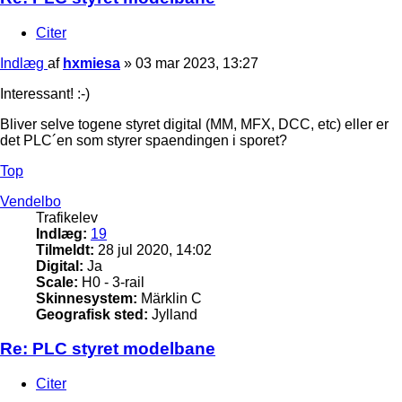
Citer
Indlæg
af
hxmiesa
»
03 mar 2023, 13:27
Interessant! :-)
Bliver selve togene styret digital (MM, MFX, DCC, etc) eller er
det PLC´en som styrer spaendingen i sporet?
Top
Vendelbo
Trafikelev
Indlæg:
19
Tilmeldt:
28 jul 2020, 14:02
Digital:
Ja
Scale:
H0 - 3-rail
Skinnesystem:
Märklin C
Geografisk sted:
Jylland
Re: PLC styret modelbane
Citer