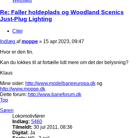
Websted
Re: Faller holdeplads og Woodland Scenics
Just-Plug Lighting
Citer
Indlæg
af
moppe
»
15 apr 2023, 09:47
Hvor er den fin.
Kan du lokkes til at fortælle lidt mere om det der belysning?
Klaus
Mine sider:
http://www.modelbaneeuropa.dk
og
http://www.moppe.dk
Dette forum:
http://www.baneforum.dk
Top
Søren
Lokomotivfører
Indlæg:
5460
Tilmeldt:
30 jul 2011, 08:36
Digital:
Ja