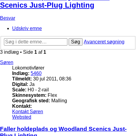
Scenics Just-Plug Lighting
Besvar
Udskriv emne
Søg
Avanceret søgning
3 indlæg • Side
1
af
1
Søren
Lokomotivfører
Indlæg:
5460
Tilmeldt:
30 jul 2011, 08:36
Digital:
Ja
Scale:
H0 - 2-rail
Skinnesystem:
Flex
Geografisk sted:
Malling
Kontakt:
Kontakt Søren
Websted
Faller holdeplads og Woodland Scenics Just-
Plug Lighting