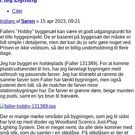
Citer
Indlæg
af
Søren
»
15 apr 2023, 09:21
Fallers "Hobby" byggesæt kan være et godt udgangspunkt for
et lille hyggeprojekt. De er baseret på byggesæt der måske er
lidt simple i detaljerne, men det kan du jo selv gøre noget ved.
Prisen er ikke voldsom, så det er billig underholdning til flere
dage.
Jeg har bygget en holdeplads (Faller 131389). For at komme
plasticudseendet til livs, har jeg farvelagt bygningen med
airbrush og passende farver. Jeg har tilstræbt at ramme de
samme farver som Faller har tænkt bygningen, men også
justeret dem lidt, så de matcher de farver mine
stationsbygninger har. De farver er grønne døre, beige mursten
og puds, samt en lys brun til træværk.
Der er mange mørke områder på bygningen, som jeg til sidst
har lyst op med dioder og Woodland Scenics Just-Plug
Lighting System. Det er meget nemt, da alle dele kommer med
små stik, som du samler i en stikdåse. På stikdåsen er der et