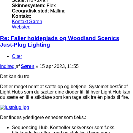
Scale:
H0 - 2-rail
Skinnesystem:
Flex
Geografisk sted:
Malling
Kontakt:
Kontakt Søren
Websted
Re: Faller holdeplads og Woodland Scenics
Just-Plug Lighting
Citer
Indlæg
af
Søren
»
15 apr 2023, 11:55
Det kan du tro.
Det er meget nemt at sætte op og betjene. Systemet består af
Light Hubs som du sætter dine dioder til, til hver Light Hub kan
du sætte en lille stikdåse som kan tage stik fra én plads til fire.
Der findes yderligere enheder som f.eks.:
Sequencing Hub. Kontroller sekvenser som f.eks.
blinkende lys eller tænd og sluk lys i bygninger