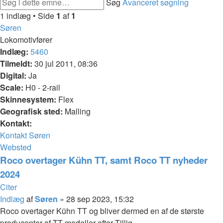
Søg
Avanceret søgning
1 indlæg • Side
1
af
1
Søren
Lokomotivfører
Indlæg:
5460
Tilmeldt:
30 jul 2011, 08:36
Digital:
Ja
Scale:
H0 - 2-rail
Skinnesystem:
Flex
Geografisk sted:
Malling
Kontakt:
Kontakt Søren
Websted
Roco overtager Kühn TT, samt Roco TT nyheder
2024
Citer
Indlæg
af
Søren
»
28 sep 2023, 15:32
Roco overtager Kühn TT og bliver dermed en af de største
producenter af TT modeller efter Tillig.