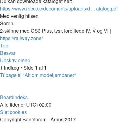
Du kan downloade kataloget her:
https://www.roco.cc/documents/uploads/d ... atalog.pdf
Med venlig hilsen
Søren
2-skinne med CS3 Plus, tysk forbillede IV, V og VI |
https://railway.zone/
Top
Besvar
Udskriv emne
1 indlæg • Side
1
af
1
Tilbage til "Alt om modeljernbaner"
Boardindeks
Alle tider er
UTC+02:00
Slet cookies
Copyright Baneforum - Århus 2017