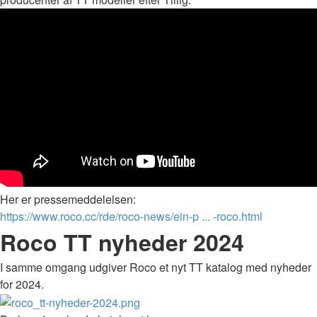
Her er pressemeddelelsen:
https://www.roco.cc/rde/roco-news/ein-p ... -roco.html
Roco TT nyheder 2024
I samme omgang udgiver Roco et nyt TT katalog med nyheder
for 2024.