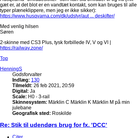
gæt er, at det blot er en vandtæt kontakt, som kan bruges til alle
typer plæneklippere, men jeg er ikke sikker):
https://www.husqvarna.com/dk/udstyr/aut ... deskifter/
Med venlig hilsen
Søren
2-skinne med CS3 Plus, tysk forbillede IV, V og VI |
https://railway.zone/
Top
HenningS
Godsforvalter
Indlæg:
130
Tilmeldt:
26 feb 2021, 20:59
Digital:
Ja
Scale:
H0 - 3-rail
Skinnesystem:
Märklin C Märklin K Märklin M på min
julebane
Geografisk sted:
Roskilde
Re: Stik til udendørs brug for fx. 'DCC'
Citer