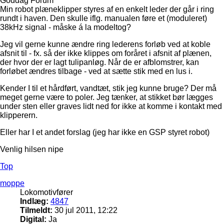
Goddag Forum
Min robot plæneklipper styres af en enkelt leder der går i ring
rundt i haven. Den skulle iflg. manualen føre et (moduleret)
38kHz signal - måske á la modeltog?
Jeg vil gerne kunne ændre ring lederens forløb ved at koble
afsnit til - fx. så der ikke klippes om foråret i afsnit af plænen,
der hvor der er lagt tulipanløg. Når de er afblomstrer, kan
forløbet ændres tilbage - ved at sætte stik med en lus i.
Kender I til et hårdført, vandtæt, stik jeg kunne bruge? Der må
meget gerne være to poler. Jeg tænker, at stikket bør lægges
under sten eller graves lidt ned for ikke at komme i kontakt med
klipperern.
Eller har I et andet forslag (jeg har ikke en GSP styret robot)
Venlig hilsen nipe
Top
moppe
Lokomotivfører
Indlæg:
4847
Tilmeldt:
30 jul 2011, 12:22
Digital:
Ja