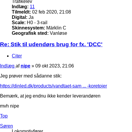
Trafikelev
Indlæg:
11
Tilmeldt:
02 feb 2020, 21:08
Digital:
Ja
Scale:
H0 - 3-rail
Skinnesystem:
Märklin C
Geografisk sted:
Vanløse
Re: Stik til udendørs brug for fx. 'DCC'
Citer
Indlæg
af
nipe
»
09 okt 2023, 21:06
Jeg prøver med sådanne stik:
https://dinled.dk/products/vandtaet-sam ... -koretojer
Bemærk, at jeg endnu ikke kender leverandøren
mvh nipe
Top
Søren
Lokomotivfører