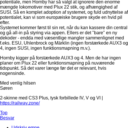
potentiale, men Hornby har så valgt at ignorere den enorme
mængde lokomotiver med Plux 22 stik, og afhængighed af
SUSI. Så en komplet adoption af systemet, og fuld udnyttelse af
potentialet, kan vi som europæiske brugere skyde en hvid pil
efter.
Systemet kommer først til sin ret, når du kan kassere din central
og gå all-in på styring via appen. Ellers er det "bare" en ny
dekoder - endda med væsentlige mangler sammenlignet med
f.eks. ESU, Uhlenbrock og Märklin (ingen forstærkede AUX3 og
4, ingen SUSI, ingen funktionsmapning m.v.).
Hornby kigger på forstærkede AUX3 og 4. Men de har ingen
planer om Plux 22 eller funktionsmapning på nuværende
tidspunkt. Så det varer længe før det er relevant, hvis
nogensinde.
Med venlig hilsen
Søren
2-skinne med CS3 Plus, tysk forbillede IV, V og VI |
https://railway.zone/
Top
Besvar
Udskriv emne