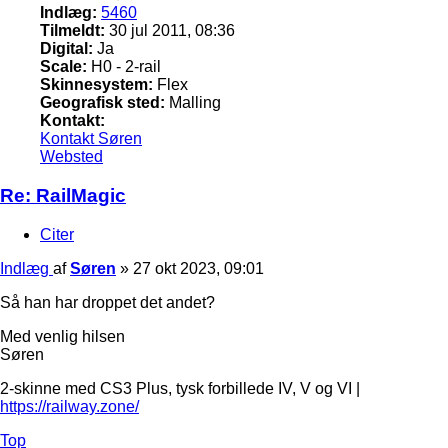
Indlæg:
5460
Tilmeldt:
30 jul 2011, 08:36
Digital:
Ja
Scale:
H0 - 2-rail
Skinnesystem:
Flex
Geografisk sted:
Malling
Kontakt:
Kontakt Søren
Websted
Re: RailMagic
Citer
Indlæg
af
Søren
»
27 okt 2023, 09:01
Så han har droppet det andet?
Med venlig hilsen
Søren
2-skinne med CS3 Plus, tysk forbillede IV, V og VI |
https://railway.zone/
Top