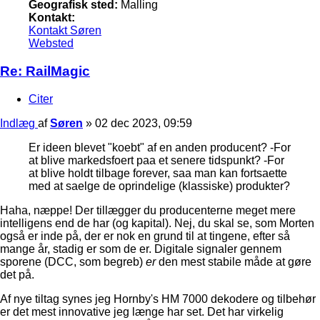
Geografisk sted:
Malling
Kontakt:
Kontakt Søren
Websted
Re: RailMagic
Citer
Indlæg
af
Søren
»
02 dec 2023, 09:59
Er ideen blevet "koebt" af en anden producent? -For
at blive markedsfoert paa et senere tidspunkt? -For
at blive holdt tilbage forever, saa man kan fortsaette
med at saelge de oprindelige (klassiske) produkter?
Haha, næppe! Der tillægger du producenterne meget mere
intelligens end de har (og kapital). Nej, du skal se, som Morten
også er inde på, der er nok en grund til at tingene, efter så
mange år, stadig er som de er. Digitale signaler gennem
sporene (DCC, som begreb)
er
den mest stabile måde at gøre
det på.
Af nye tiltag synes jeg Hornby's HM 7000 dekodere og tilbehør
er det mest innovative jeg længe har set. Det har virkelig