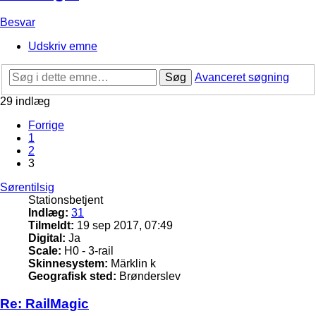
Besvar
Udskriv emne
Søg
Avanceret søgning
29 indlæg
Forrige
1
2
3
Sørentilsig
Stationsbetjent
Indlæg:
31
Tilmeldt:
19 sep 2017, 07:49
Digital:
Ja
Scale:
H0 - 3-rail
Skinnesystem:
Märklin k
Geografisk sted:
Brønderslev
Re: RailMagic