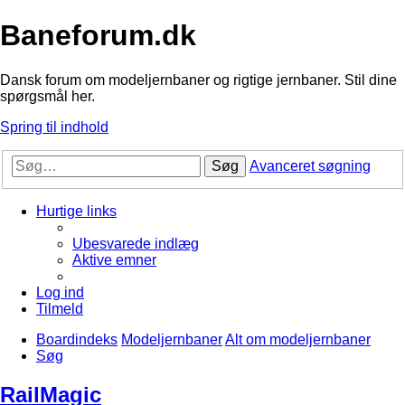
Baneforum.dk
Dansk forum om modeljernbaner og rigtige jernbaner. Stil dine
spørgsmål her.
Spring til indhold
Søg
Avanceret søgning
Hurtige links
Ubesvarede indlæg
Aktive emner
Log ind
Tilmeld
Boardindeks
Modeljernbaner
Alt om modeljernbaner
Søg
RailMagic