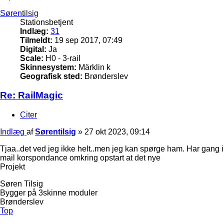
Sørentilsig
Stationsbetjent
Indlæg:
31
Tilmeldt:
19 sep 2017, 07:49
Digital:
Ja
Scale:
H0 - 3-rail
Skinnesystem:
Märklin k
Geografisk sted:
Brønderslev
Re: RailMagic
Citer
Indlæg
af
Sørentilsig
»
27 okt 2023, 09:14
Tjaa..det ved jeg ikke helt..men jeg kan spørge ham. Har gang i
mail korspondance omkring opstart at det nye
Projekt
Søren Tilsig
Bygger på 3skinne moduler
Brønderslev
Top