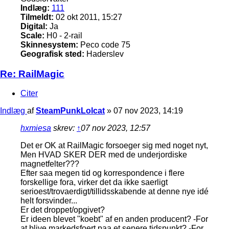
Indlæg:
111
Tilmeldt:
02 okt 2011, 15:27
Digital:
Ja
Scale:
H0 - 2-rail
Skinnesystem:
Peco code 75
Geografisk sted:
Haderslev
Re: RailMagic
Citer
Indlæg
af
SteamPunkLolcat
»
07 nov 2023, 14:19
hxmiesa
skrev:
↑
07 nov 2023, 12:57
Det er OK at RailMagic forsoeger sig med noget nyt,
Men HVAD SKER DER med de underjordiske
magnetfelter???
Efter saa megen tid og korrespondence i flere
forskellige fora, virker det da ikke saerligt
serioest/trovaerdigt/tillidsskabende at denne nye idé
helt forsvinder...
Er det droppet/opgivet?
Er ideen blevet "koebt" af en anden producent? -For
at blive markedsfoert paa et senere tidspunkt? -For