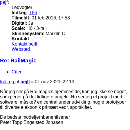
pejft
Ledvogter
Indlæg:
186
Tilmeldt:
01 feb 2016, 17:58
Digital:
Ja
Scale:
H0 - 3-rail
Skinnesystem:
Märklin C
Kontakt:
Kontakt pejft
Websted
Re: RailMagic
Citer
Indlæg
af
pejft
»
01 nov 2023, 22:13
Når jeg ser på Railmagics hjemmeside, kan jeg ikke se noget,
som peger på det tidligere projekt. Nu ser jeg et projekt med
software, måske? en central under udvikling, nogle prototyper
til diverse elektronik primært vedr. sporskifter.
De bedste modeljernbanehilsener
Peter Topp Engelsted Jonasen