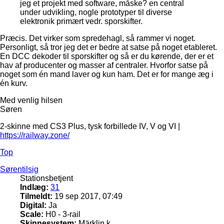
jeg et projekt med software, måske? en central
under udvikling, nogle prototyper til diverse
elektronik primært vedr. sporskifter.
Præcis. Det virker som spredehagl, så rammer vi noget.
Personligt, så tror jeg det er bedre at satse på noget etableret.
En DCC dekoder til sporskifter og så er du kørende, der er et
hav af producenter og masser af centraler. Hvorfor satse på
noget som én mand laver og kun ham. Det er for mange æg i
én kurv.
Med venlig hilsen
Søren
2-skinne med CS3 Plus, tysk forbillede IV, V og VI |
https://railway.zone/
Top
Sørentilsig
Stationsbetjent
Indlæg:
31
Tilmeldt:
19 sep 2017, 07:49
Digital:
Ja
Scale:
H0 - 3-rail
Skinnesystem:
Märklin k