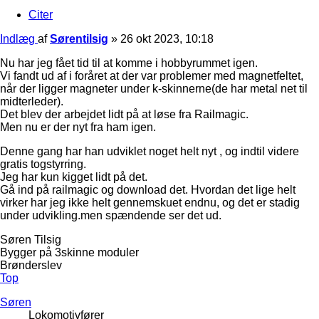
Citer
Indlæg
af
Sørentilsig
»
26 okt 2023, 10:18
Nu har jeg fået tid til at komme i hobbyrummet igen.
Vi fandt ud af i foråret at der var problemer med magnetfeltet,
når der ligger magneter under k-skinnerne(de har metal net til
midterleder).
Det blev der arbejdet lidt på at løse fra Railmagic.
Men nu er der nyt fra ham igen.
Denne gang har han udviklet noget helt nyt , og indtil videre
gratis togstyrring.
Jeg har kun kigget lidt på det.
Gå ind på railmagic og download det. Hvordan det lige helt
virker har jeg ikke helt gennemskuet endnu, og det er stadig
under udvikling.men spændende ser det ud.
Søren Tilsig
Bygger på 3skinne moduler
Brønderslev
Top
Søren
Lokomotivfører