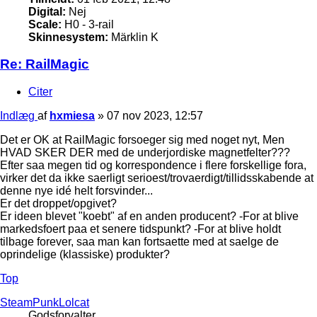
Digital:
Nej
Scale:
H0 - 3-rail
Skinnesystem:
Märklin K
Re: RailMagic
Citer
Indlæg
af
hxmiesa
»
07 nov 2023, 12:57
Det er OK at RailMagic forsoeger sig med noget nyt, Men
HVAD SKER DER med de underjordiske magnetfelter???
Efter saa megen tid og korrespondence i flere forskellige fora,
virker det da ikke saerligt serioest/trovaerdigt/tillidsskabende at
denne nye idé helt forsvinder...
Er det droppet/opgivet?
Er ideen blevet "koebt" af en anden producent? -For at blive
markedsfoert paa et senere tidspunkt? -For at blive holdt
tilbage forever, saa man kan fortsaette med at saelge de
oprindelige (klassiske) produkter?
Top
SteamPunkLolcat
Godsforvalter