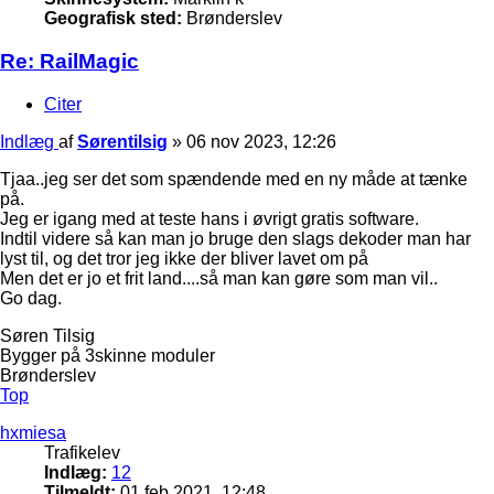
Geografisk sted:
Brønderslev
Re: RailMagic
Citer
Indlæg
af
Sørentilsig
»
06 nov 2023, 12:26
Tjaa..jeg ser det som spændende med en ny måde at tænke
på.
Jeg er igang med at teste hans i øvrigt gratis software.
Indtil videre så kan man jo bruge den slags dekoder man har
lyst til, og det tror jeg ikke der bliver lavet om på
Men det er jo et frit land....så man kan gøre som man vil..
Go dag.
Søren Tilsig
Bygger på 3skinne moduler
Brønderslev
Top
hxmiesa
Trafikelev
Indlæg:
12
Tilmeldt:
01 feb 2021, 12:48