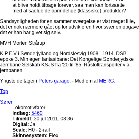
at blive holdt tilbage forever, saa man kan fortsaette
med at saelge de oprindelige (klassiske) produkter?
Sandsynligheden for en sammensværgelse er vist meget lille,
det er nok nærmere gået op for udvikleren hvor svær en opgave
det er han har givet sig selv.
MVH Morten Strårup
K.P.E.V i Sønderjylland og Nordslesvig 1908 - 1914. DSB
epoke 3. Min egen fantasibane: Det Kongelige Sønderjydske
Jernbane Selskab KSJS fra '20 til '85. Råstoftransporter via
jernbanen.
Yngste deltager i
Peters garage.
- Medlem af
MERG.
Top
Søren
Lokomotivfører
Indlæg:
5460
Tilmeldt:
30 jul 2011, 08:36
Digital:
Ja
Scale:
H0 - 2-rail
Skinnesystem:
Flex