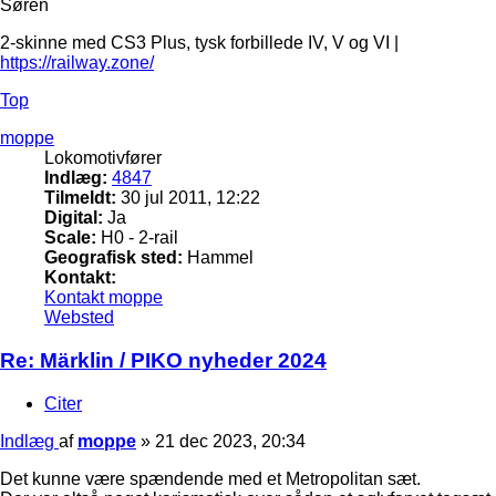
Søren
2-skinne med CS3 Plus, tysk forbillede IV, V og VI |
https://railway.zone/
Top
moppe
Lokomotivfører
Indlæg:
4847
Tilmeldt:
30 jul 2011, 12:22
Digital:
Ja
Scale:
H0 - 2-rail
Geografisk sted:
Hammel
Kontakt:
Kontakt moppe
Websted
Re: Märklin / PIKO nyheder 2024
Citer
Indlæg
af
moppe
»
21 dec 2023, 20:34
Det kunne være spændende med et Metropolitan sæt.