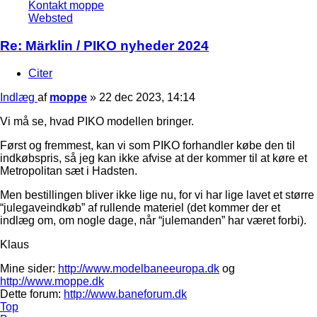
Kontakt moppe
Websted
Re: Märklin / PIKO nyheder 2024
Citer
Indlæg
af
moppe
»
22 dec 2023, 14:14
Vi må se, hvad PIKO modellen bringer.
Først og fremmest, kan vi som PIKO forhandler købe den til
indkøbspris, så jeg kan ikke afvise at der kommer til at køre et
Metropolitan sæt i Hadsten.
Men bestillingen bliver ikke lige nu, for vi har lige lavet et større
“julegaveindkøb” af rullende materiel (det kommer der et
indlæg om, om nogle dage, når “julemanden” har været forbi).
Klaus
Mine sider:
http://www.modelbaneeuropa.dk
og
http://www.moppe.dk
Dette forum:
http://www.baneforum.dk
Top