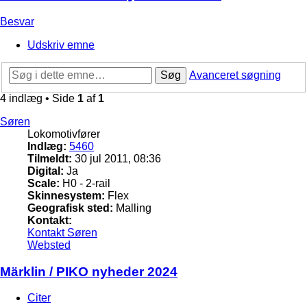
Besvar
Udskriv emne
Søg
Avanceret søgning
4 indlæg • Side
1
af
1
Søren
Lokomotivfører
Indlæg:
5460
Tilmeldt:
30 jul 2011, 08:36
Digital:
Ja
Scale:
H0 - 2-rail
Skinnesystem:
Flex
Geografisk sted:
Malling
Kontakt:
Kontakt Søren
Websted
Märklin / PIKO nyheder 2024
Citer