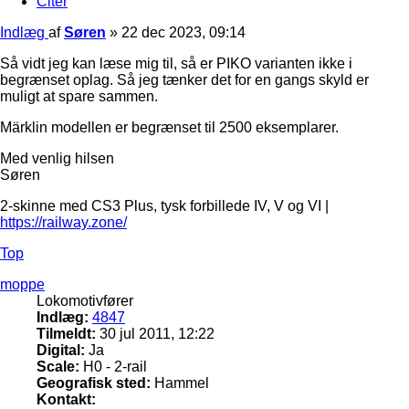
Citer
Indlæg
af
Søren
»
22 dec 2023, 09:14
Så vidt jeg kan læse mig til, så er PIKO varianten ikke i
begrænset oplag. Så jeg tænker det for en gangs skyld er
muligt at spare sammen.
Märklin modellen er begrænset til 2500 eksemplarer.
Med venlig hilsen
Søren
2-skinne med CS3 Plus, tysk forbillede IV, V og VI |
https://railway.zone/
Top
moppe
Lokomotivfører
Indlæg:
4847
Tilmeldt:
30 jul 2011, 12:22
Digital:
Ja
Scale:
H0 - 2-rail
Geografisk sted:
Hammel
Kontakt: