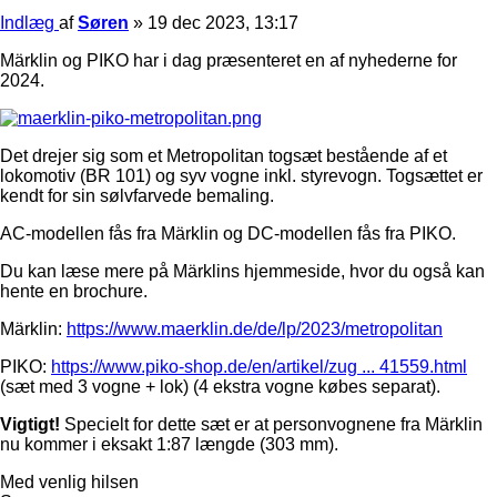
Indlæg
af
Søren
»
19 dec 2023, 13:17
Märklin og PIKO har i dag præsenteret en af nyhederne for
2024.
Det drejer sig som et Metropolitan togsæt bestående af et
lokomotiv (BR 101) og syv vogne inkl. styrevogn. Togsættet er
kendt for sin sølvfarvede bemaling.
AC-modellen fås fra Märklin og DC-modellen fås fra PIKO.
Du kan læse mere på Märklins hjemmeside, hvor du også kan
hente en brochure.
Märklin:
https://www.maerklin.de/de/lp/2023/metropolitan
PIKO:
https://www.piko-shop.de/en/artikel/zug ... 41559.html
(sæt med 3 vogne + lok) (4 ekstra vogne købes separat).
Vigtigt!
Specielt for dette sæt er at personvognene fra Märklin
nu kommer i eksakt 1:87 længde (303 mm).
Med venlig hilsen