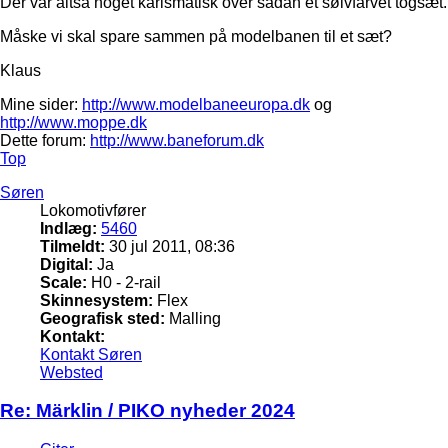
Der var altså noget karismatisk over sådan et sølvfarvet togsæt.
Måske vi skal spare sammen på modelbanen til et sæt?
Klaus
Mine sider:
http://www.modelbaneeuropa.dk
og
http://www.moppe.dk
Dette forum:
http://www.baneforum.dk
Top
Søren
Lokomotivfører
Indlæg:
5460
Tilmeldt:
30 jul 2011, 08:36
Digital:
Ja
Scale:
H0 - 2-rail
Skinnesystem:
Flex
Geografisk sted:
Malling
Kontakt:
Kontakt Søren
Websted
Re: Märklin / PIKO nyheder 2024